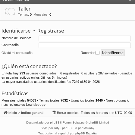
Taller
Temas
:
0
,
Mensajes
:
0
Identificarse
•
Registrarse
Nombre de Usuario:
Contraseña:
Olvidé mi contraseña
Recordar
¿Quién está conectado?
En total hay
293
usuarios conectados :: 6 registrados, 0 ocultos y 287 invitados (basados
en usuarios activos en los últimos 5 minutos)
La mayor cantidad de usuarios identificados fue
7249
el 30 04 2026
Estadísticas
Mensajes totales
54063
• Temas totales
7032
• Usuarios totales
1440
• Nuestro usuario
más reciente es
Lewisboogy
Inicio
Índice general
Borrar cookies
Todos los horarios son
UTC+02:00
Desarrollado por
phpBB
® Forum Software © phpBB Limited
Style por
Arty
- phpBB 3.3 por MrGaby
Traducción al español por
phpBB España