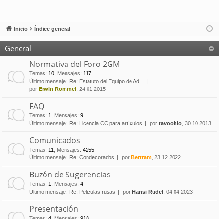
Inicio
Índice general
General
Normativa del Foro 2GM
Temas
:
10
,
Mensajes
:
117
Último mensaje:
Re: Estatuto del Equipo de Ad…
por
Erwin Rommel
, 24 01 2015
FAQ
Temas
:
1
,
Mensajes
:
9
Último mensaje:
Re: Licencia CC para artículos
por
tavoohio
, 30 10 2013
Comunicados
Temas
:
11
,
Mensajes
:
4255
Último mensaje:
Re: Condecorados
por
Bertram
, 23 12 2022
Buzón de Sugerencias
Temas
:
1
,
Mensajes
:
4
Último mensaje:
Re: Peliculas rusas
por
Hansi Rudel
, 04 04 2023
Presentación
Temas
:
4
,
Mensajes
:
918