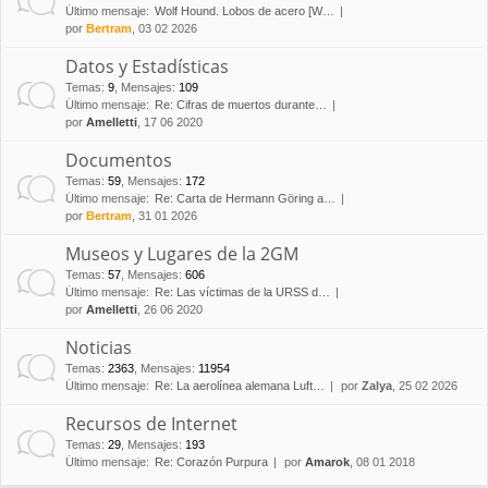
Último mensaje:
Wolf Hound. Lobos de acero [W…
por
Bertram
, 03 02 2026
Datos y Estadísticas
Temas
:
9
,
Mensajes
:
109
Último mensaje:
Re: Cifras de muertos durante…
por
Amelletti
, 17 06 2020
Documentos
Temas
:
59
,
Mensajes
:
172
Último mensaje:
Re: Carta de Hermann Göring a…
por
Bertram
, 31 01 2026
Museos y Lugares de la 2GM
Temas
:
57
,
Mensajes
:
606
Último mensaje:
Re: Las víctimas de la URSS d…
por
Amelletti
, 26 06 2020
Noticias
Temas
:
2363
,
Mensajes
:
11954
Último mensaje:
Re: La aerolínea alemana Luft…
por
Zalya
, 25 02 2026
Recursos de Internet
Temas
:
29
,
Mensajes
:
193
Último mensaje:
Re: Corazón Purpura
por
Amarok
, 08 01 2018