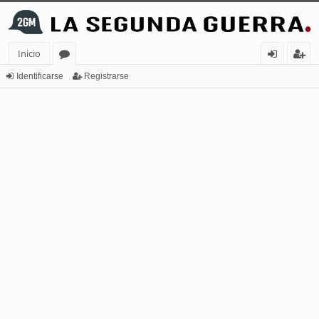
Inicio
or
de
eg
Identificarse
Registrarse
os
nt
ist
ifi
ra
ca
rs
rs
e
e