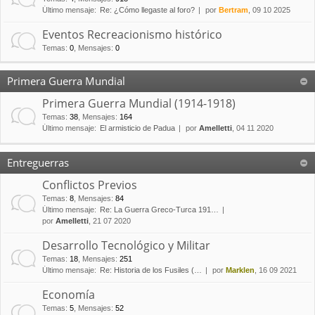
Último mensaje:
Re: ¿Cómo llegaste al foro?
por
Bertram
, 09 10 2025
Eventos Recreacionismo histórico
Temas
:
0
,
Mensajes
:
0
Primera Guerra Mundial
Primera Guerra Mundial (1914-1918)
Temas
:
38
,
Mensajes
:
164
Último mensaje:
El armisticio de Padua
por
Amelletti
, 04 11 2020
Entreguerras
Conflictos Previos
Temas
:
8
,
Mensajes
:
84
Último mensaje:
Re: La Guerra Greco-Turca 191…
por
Amelletti
, 21 07 2020
Desarrollo Tecnológico y Militar
Temas
:
18
,
Mensajes
:
251
Último mensaje:
Re: Historia de los Fusiles (…
por
Marklen
, 16 09 2021
Economía
Temas
:
5
,
Mensajes
:
52