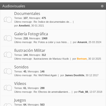
Audiovisuales
Documentales
Temas
:
107
,
Mensajes
:
475
Último mensaje:
Re: Índice de documentales de…
por
Amelletti
, 30 01 2021
Galería Fotográfica
Temas
:
218
,
Mensajes
:
1968
Último mensaje:
Re: Fotos a color y sus histo…
por
Amarok
, 25 03 2024
Ilustración Militar
Temas
:
144
,
Mensajes
:
312
Último mensaje:
Ilustraciones de Mariusz Kozik
por
Bertram
, 30 10 2025
Sonidos
Temas
:
45
,
Mensajes
:
146
Último mensaje:
Re: We'll Meet Again
por
James Doolittle
, 30 12 2017
Vídeos
Temas
:
61
,
Mensajes
:
288
Último mensaje:
Re: Efectos de ametrallamient…
por
Flak_88
, 13 07 2018
Juegos
Temas
:
64
,
Mensajes
:
563