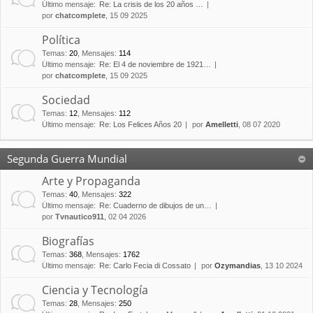
Último mensaje:
Re: La crisis de los 20 años …
por
chatcomplete
, 15 09 2025
Política
Temas
:
20
,
Mensajes
:
114
Último mensaje:
Re: El 4 de noviembre de 1921…
por
chatcomplete
, 15 09 2025
Sociedad
Temas
:
12
,
Mensajes
:
112
Último mensaje:
Re: Los Felices Años 20
por
Amelletti
, 08 07 2020
Segunda Guerra Mundial
Arte y Propaganda
Temas
:
40
,
Mensajes
:
322
Último mensaje:
Re: Cuaderno de dibujos de un…
por
Tvnautico911
, 02 04 2026
Biografías
Temas
:
368
,
Mensajes
:
1762
Último mensaje:
Re: Carlo Fecia di Cossato
por
Ozymandias
, 13 10 2024
Ciencia y Tecnología
Temas
:
28
,
Mensajes
:
250