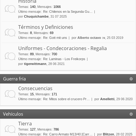
Historia
Temas
:
140
,
Mensajes
:
1066
Último mensaje:
Re: Chilenos en la Segunda Gu…
por
Chuquichambe
, 31 07 2025
Términos y Definiciones
Temas
:
8
,
Mensajes
:
69
Último mensaje:
Re: Gott mit uns
por
Alberto octavo :v
, 25 03 2019
Uniformes - Condecoraciones - Regalia
Temas
:
89
,
Mensajes
:
700
Último mensaje:
Re: Laminas - Los Freikorps
por
tigerwittmann
, 28 06 2021
Guerra fría
Consecuencias
Temas
:
15
,
Mensajes
:
171
Último mensaje:
Re: Mitos sobre el crucero Pr…
por
Amelletti
, 29 06 2020
Vehículos
Tierra
Temas
:
127
,
Mensajes
:
786
Último mensaje:
Re: Carro Armato M13/40 [Carr…
por
Blitzen
, 28 02 2025