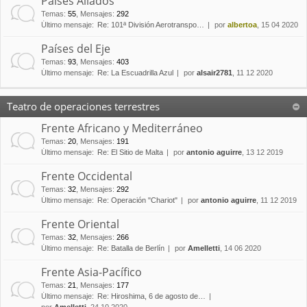
Países Aliados
Temas
:
55
,
Mensajes
:
292
Último mensaje:
Re: 101ª División Aerotranspo…
por
albertoa
, 15 04 2020
Países del Eje
Temas
:
93
,
Mensajes
:
403
Último mensaje:
Re: La Escuadrilla Azul
por
alsair2781
, 11 12 2020
Teatro de operaciones terrestres
Frente Africano y Mediterráneo
Temas
:
20
,
Mensajes
:
191
Último mensaje:
Re: El Sitio de Malta
por
antonio aguirre
, 13 12 2019
Frente Occidental
Temas
:
32
,
Mensajes
:
292
Último mensaje:
Re: Operación "Chariot"
por
antonio aguirre
, 11 12 2019
Frente Oriental
Temas
:
32
,
Mensajes
:
266
Último mensaje:
Re: Batalla de Berlín
por
Amelletti
, 14 06 2020
Frente Asia-Pacífico
Temas
:
21
,
Mensajes
:
177
Último mensaje:
Re: Hiroshima, 6 de agosto de…