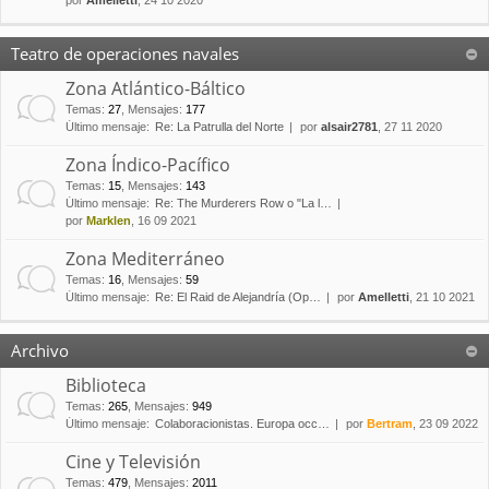
por
Amelletti
, 24 10 2020
Teatro de operaciones navales
Zona Atlántico-Báltico
Temas
:
27
,
Mensajes
:
177
Último mensaje:
Re: La Patrulla del Norte
por
alsair2781
, 27 11 2020
Zona Índico-Pacífico
Temas
:
15
,
Mensajes
:
143
Último mensaje:
Re: The Murderers Row o "La l…
por
Marklen
, 16 09 2021
Zona Mediterráneo
Temas
:
16
,
Mensajes
:
59
Último mensaje:
Re: El Raid de Alejandría (Op…
por
Amelletti
, 21 10 2021
Archivo
Biblioteca
Temas
:
265
,
Mensajes
:
949
Último mensaje:
Colaboracionistas. Europa occ…
por
Bertram
, 23 09 2022
Cine y Televisión
Temas
:
479
,
Mensajes
:
2011