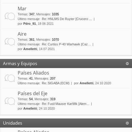
Mar
Temas
:
347
,
Mensajes
:
1035
Último mensaje:
Re: HNLMS De Ruyter [Crucero …
por
Pdro_91
, 18 06 2021
Aire
Temas
:
361
,
Mensajes
:
1070
Último mensaje:
Re: Curtiss P-40 Warhawk [Caz…
por
Amelletti
, 14 07 2021
Armas y Equipos
Países Aliados
Temas
:
41
,
Mensajes
:
207
Último mensaje:
Re: SIGABA (ECM)
por
Amelletti
, 24 10 2020
Países del Eje
Temas
:
54
,
Mensajes
:
319
Último mensaje:
Re: Fusil Mauser Kar98k [Alem…
por
Amelletti
, 24 10 2020
Unidades