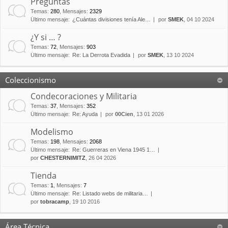
Preguntas
Temas
:
280
,
Mensajes
:
2329
Último mensaje:
¿Cuántas divisiones tenía Ale…
por
SMEK
, 04 10 2024
¿Y si … ?
Temas
:
72
,
Mensajes
:
903
Último mensaje:
Re: La Derrota Evadida
por
SMEK
, 13 10 2024
Coleccionismo
Condecoraciones y Militaria
Temas
:
37
,
Mensajes
:
352
Último mensaje:
Re: Ayuda
por
00Cien
, 13 01 2026
Modelismo
Temas
:
198
,
Mensajes
:
2068
Último mensaje:
Re: Guerreras en Viena 1945 1…
por
CHESTERNIMITZ
, 26 04 2026
Tienda
Temas
:
1
,
Mensajes
:
7
Último mensaje:
Re: Listado webs de militaria…
por
tobracamp
, 19 10 2016
Área Técnica