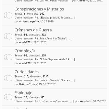
Último mensaje:
Re: Las Fortalezas Maunsell
por
Amelletti
, 21 10 2021
Conspiraciones y Misterios
Temas
:
8
,
Mensajes
:
160
Último mensaje:
Re: ¿Estaba predicho la caida…
por
antonio aguirre
, 10 12 2019
Crímenes de Guerra
Temas
:
56
,
Mensajes
:
372
Último mensaje:
Re: Jan y Antonina Zabinski: …
por
alsair2781
, 27 11 2020
Cronología
Temas
:
86
,
Mensajes
:
225
Último mensaje:
Re: El 2 de Septiembre de 194…
por
alsair2781
, 27 11 2020
Curiosidades
Temas
:
115
,
Mensajes
:
1215
Último mensaje:
Re: Heinrich Severloh "La bes…
por
RAidenCortes123
, 10 02 2025
Espionaje
Temas
:
15
,
Mensajes
:
85
Último mensaje:
Re: Los “servicios” secretos …
por
Amelletti
, 08 05 2020