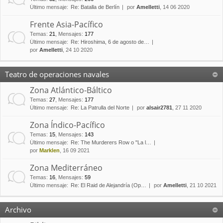
Último mensaje:
Re: Batalla de Berlín
por
Amelletti
, 14 06 2020
Frente Asia-Pacífico
Temas
:
21
,
Mensajes
:
177
Último mensaje:
Re: Hiroshima, 6 de agosto de…
por
Amelletti
, 24 10 2020
Teatro de operaciones navales
Zona Atlántico-Báltico
Temas
:
27
,
Mensajes
:
177
Último mensaje:
Re: La Patrulla del Norte
por
alsair2781
, 27 11 2020
Zona Índico-Pacífico
Temas
:
15
,
Mensajes
:
143
Último mensaje:
Re: The Murderers Row o "La l…
por
Marklen
, 16 09 2021
Zona Mediterráneo
Temas
:
16
,
Mensajes
:
59
Último mensaje:
Re: El Raid de Alejandría (Op…
por
Amelletti
, 21 10 2021
Archivo