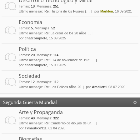
Desarrollo Tecnológico y Militar
Temas
:
18
,
Mensajes
:
251
Último mensaje:
Re: Historia de los Fusiles (…
por
Marklen
, 16 09 2021
Economía
Temas
:
5
,
Mensajes
:
52
Último mensaje:
Re: La crisis de los 20 años …
por
chatcomplete
, 15 09 2025
Política
Temas
:
20
,
Mensajes
:
114
Último mensaje:
Re: El 4 de noviembre de 1921…
por
chatcomplete
, 15 09 2025
Sociedad
Temas
:
12
,
Mensajes
:
112
Último mensaje:
Re: Los Felices Años 20
por
Amelletti
, 08 07 2020
Segunda Guerra Mundial
Arte y Propaganda
Temas
:
40
,
Mensajes
:
322
Último mensaje:
Re: Cuaderno de dibujos de un…
por
Tvnautico911
, 02 04 2026
Biografías