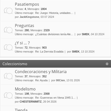
Pasatiempos
Temas
:
4
,
Mensajes
:
1804
Último mensaje:
Re: Juego: Historia, unidades…
por
JackKingstone
, 03 07 2024
Preguntas
Temas
:
280
,
Mensajes
:
2329
Último mensaje:
¿Cuántas divisiones tenía Ale…
por
SMEK
, 04 10 2024
¿Y si … ?
Temas
:
72
,
Mensajes
:
903
Último mensaje:
Re: La Derrota Evadida
por
SMEK
, 13 10 2024
Coleccionismo
Condecoraciones y Militaria
Temas
:
37
,
Mensajes
:
352
Último mensaje:
Re: Ayuda
por
00Cien
, 13 01 2026
Modelismo
Temas
:
198
,
Mensajes
:
2068
Último mensaje:
Re: Guerreras en Viena 1945 1…
por
CHESTERNIMITZ
, 26 04 2026
Tienda