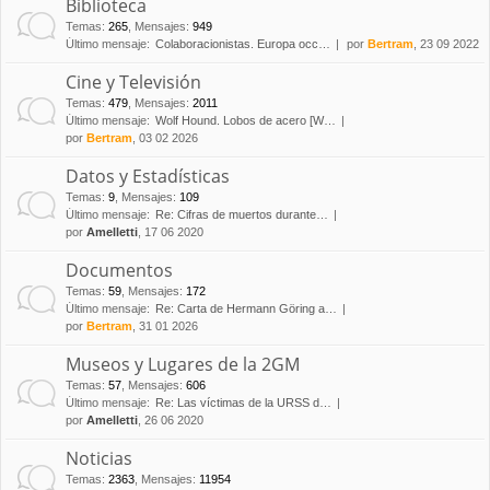
Biblioteca
Temas
:
265
,
Mensajes
:
949
Último mensaje:
Colaboracionistas. Europa occ…
por
Bertram
, 23 09 2022
Cine y Televisión
Temas
:
479
,
Mensajes
:
2011
Último mensaje:
Wolf Hound. Lobos de acero [W…
por
Bertram
, 03 02 2026
Datos y Estadísticas
Temas
:
9
,
Mensajes
:
109
Último mensaje:
Re: Cifras de muertos durante…
por
Amelletti
, 17 06 2020
Documentos
Temas
:
59
,
Mensajes
:
172
Último mensaje:
Re: Carta de Hermann Göring a…
por
Bertram
, 31 01 2026
Museos y Lugares de la 2GM
Temas
:
57
,
Mensajes
:
606
Último mensaje:
Re: Las víctimas de la URSS d…
por
Amelletti
, 26 06 2020
Noticias
Temas
:
2363
,
Mensajes
:
11954