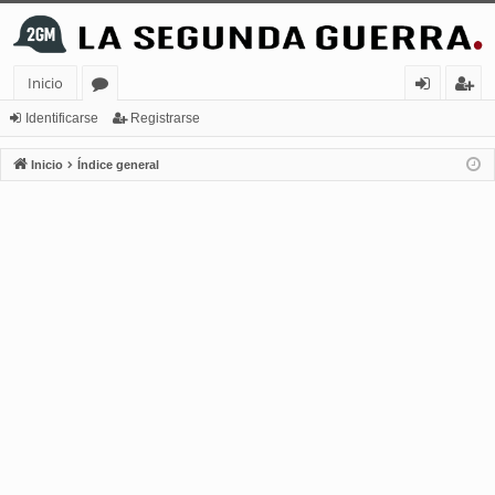
Inicio
or
de
eg
Identificarse
Registrarse
os
nt
ist
Inicio
Índice general
ifi
ra
ca
rs
rs
e
e