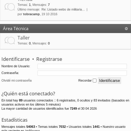
Temas
:
1
,
Mensajes
:
7
Último mensaje:
Re: Listado webs de militaria…
por
tobracamp
, 19 10 2016
Área Técnica
Taller
Temas
:
0
,
Mensajes
:
0
Identificarse
•
Registrarse
Nombre de Usuario:
Contraseña:
Olvidé mi contraseña
Recordar
¿Quién está conectado?
En total hay
89
usuarios conectados :: 6 registrados, 0 ocultos y 83 invitados (basados en
usuarios activos en los últimos 5 minutos)
La mayor cantidad de usuarios identificados fue
7249
el 30 04 2026
Estadísticas
Mensajes totales
54063
• Temas totales
7032
• Usuarios totales
1441
• Nuestro usuario
más reciente es
jmMaymn