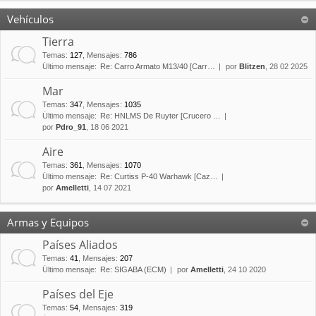
Vehículos
Tierra
Temas
:
127
,
Mensajes
:
786
Último mensaje:
Re: Carro Armato M13/40 [Carr…
por
Blitzen
, 28 02 2025
Mar
Temas
:
347
,
Mensajes
:
1035
Último mensaje:
Re: HNLMS De Ruyter [Crucero …
por
Pdro_91
, 18 06 2021
Aire
Temas
:
361
,
Mensajes
:
1070
Último mensaje:
Re: Curtiss P-40 Warhawk [Caz…
por
Amelletti
, 14 07 2021
Armas y Equipos
Países Aliados
Temas
:
41
,
Mensajes
:
207
Último mensaje:
Re: SIGABA (ECM)
por
Amelletti
, 24 10 2020
Países del Eje
Temas
:
54
,
Mensajes
:
319