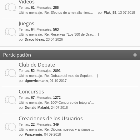
Vídeos
Temas
:
61
,
Mensajes
:
288
Último mensaje:
Re: Efectos de ametrallamient…
por
Flak_88
, 13 07 2018
Juegos
Temas
:
64
,
Mensajes
:
563
Último mensaje:
Re: Reservas "Los 300 de Drac…
por
Draco Ideas
, 23 04 2026
Participación
Club de Debate
Temas
:
52
,
Mensajes
:
2091
Último mensaje:
Re: Debate del mes de Septiem…
por
tigerwittmann
, 01 10 2017
Concursos
Temas
:
67
,
Mensajes
:
1272
Último mensaje:
Re: 100º Concurso de fotograf…
por
Donald Malarki
, 24 07 2018
Creaciones de los Usuarios
Temas
:
22
,
Mensajes
:
349
Último mensaje:
Re: Dibujos nuevos y antiguos…
por
Panzermig
, 04 09 2018