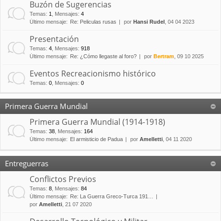
Buzón de Sugerencias
Temas
:
1
,
Mensajes
:
4
Último mensaje:
Re: Peliculas rusas
por
Hansi Rudel
, 04 04 2023
Presentación
Temas
:
4
,
Mensajes
:
918
Último mensaje:
Re: ¿Cómo llegaste al foro?
por
Bertram
, 09 10 2025
Eventos Recreacionismo histórico
Temas
:
0
,
Mensajes
:
0
Primera Guerra Mundial
Primera Guerra Mundial (1914-1918)
Temas
:
38
,
Mensajes
:
164
Último mensaje:
El armisticio de Padua
por
Amelletti
, 04 11 2020
Entreguerras
Conflictos Previos
Temas
:
8
,
Mensajes
:
84
Último mensaje:
Re: La Guerra Greco-Turca 191…
por
Amelletti
, 21 07 2020