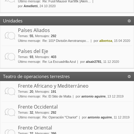
Último mensaje:
Re: Fusil Mauser Kar98k [Alem…
por
Amelletti
, 24 10 2020
Unidades
Países Aliados
Temas
:
55
,
Mensajes
:
292
Último mensaje:
Re: 101ª División Aerotranspo…
por
albertoa
, 15 04 2020
Países del Eje
Temas
:
93
,
Mensajes
:
403
Último mensaje:
Re: La Escuadrilla Azul
por
alsair2781
, 11 12 2020
Teatro de operaciones terrestres
Frente Africano y Mediterráneo
Temas
:
20
,
Mensajes
:
191
Último mensaje:
Re: El Sitio de Malta
por
antonio aguirre
, 13 12 2019
Frente Occidental
Temas
:
32
,
Mensajes
:
292
Último mensaje:
Re: Operación "Chariot"
por
antonio aguirre
, 11 12 2019
Frente Oriental
Temas
:
32
,
Mensajes
:
266