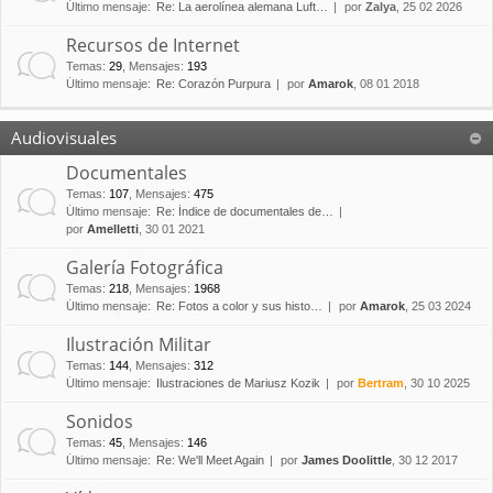
Último mensaje:
Re: La aerolínea alemana Luft…
por
Zalya
, 25 02 2026
Recursos de Internet
Temas
:
29
,
Mensajes
:
193
Último mensaje:
Re: Corazón Purpura
por
Amarok
, 08 01 2018
Audiovisuales
Documentales
Temas
:
107
,
Mensajes
:
475
Último mensaje:
Re: Índice de documentales de…
por
Amelletti
, 30 01 2021
Galería Fotográfica
Temas
:
218
,
Mensajes
:
1968
Último mensaje:
Re: Fotos a color y sus histo…
por
Amarok
, 25 03 2024
Ilustración Militar
Temas
:
144
,
Mensajes
:
312
Último mensaje:
Ilustraciones de Mariusz Kozik
por
Bertram
, 30 10 2025
Sonidos
Temas
:
45
,
Mensajes
:
146
Último mensaje:
Re: We'll Meet Again
por
James Doolittle
, 30 12 2017