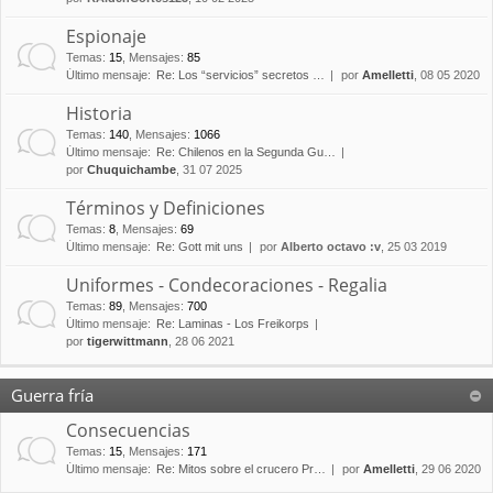
Espionaje
Temas
:
15
,
Mensajes
:
85
Último mensaje:
Re: Los “servicios” secretos …
por
Amelletti
, 08 05 2020
Historia
Temas
:
140
,
Mensajes
:
1066
Último mensaje:
Re: Chilenos en la Segunda Gu…
por
Chuquichambe
, 31 07 2025
Términos y Definiciones
Temas
:
8
,
Mensajes
:
69
Último mensaje:
Re: Gott mit uns
por
Alberto octavo :v
, 25 03 2019
Uniformes - Condecoraciones - Regalia
Temas
:
89
,
Mensajes
:
700
Último mensaje:
Re: Laminas - Los Freikorps
por
tigerwittmann
, 28 06 2021
Guerra fría
Consecuencias
Temas
:
15
,
Mensajes
:
171
Último mensaje:
Re: Mitos sobre el crucero Pr…
por
Amelletti
, 29 06 2020