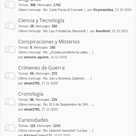
Temas
:
368
,
Mensajes
:
1762
Último mensaje:
Re: Carlo Fecia di Cossato
por
Ozymandias
, 13 10 2024
Ciencia y Tecnología
Temas
:
28
,
Mensajes
:
250
Último mensaje:
Re: Las Fortalezas Maunsell
por
Amelletti
, 21 10 2021
Conspiraciones y Misterios
Temas
:
8
,
Mensajes
:
160
Último mensaje:
Re: ¿Estaba predicho la caida…
por
antonio aguirre
, 10 12 2019
Crímenes de Guerra
Temas
:
56
,
Mensajes
:
372
Último mensaje:
Re: Jan y Antonina Zabinski: …
por
alsair2781
, 27 11 2020
Cronología
Temas
:
86
,
Mensajes
:
225
Último mensaje:
Re: El 2 de Septiembre de 194…
por
alsair2781
, 27 11 2020
Curiosidades
Temas
:
115
,
Mensajes
:
1215
Último mensaje:
Re: Heinrich Severloh "La bes…
por
RAidenCortes123
, 10 02 2025