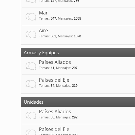
Temas
:
127
,
Mensajes
:
786
Mar
Temas
:
347
,
Mensajes
:
1035
Aire
Temas
:
361
,
Mensajes
:
1070
Armas y Equipos
Países Aliados
Temas
:
41
,
Mensajes
:
207
Países del Eje
Temas
:
54
,
Mensajes
:
319
Unidades
Países Aliados
Temas
:
55
,
Mensajes
:
292
Países del Eje