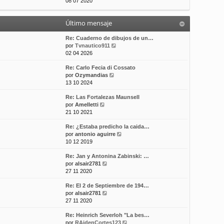
e
08 07 2020
t
m
a
r
i
e
j
ú
m
n
e
Último mensaje
l
o
s
t
m
a
i
Re: Cuaderno de dibujos de un…
e
j
m
V
por
Tvnautico911
n
e
o
e
02 04 2026
s
m
r
a
Re: Carlo Fecia di Cossato
e
ú
j
V
por
Ozymandias
n
l
e
e
13 10 2024
s
t
r
a
i
Re: Las Fortalezas Maunsell
ú
j
m
V
por
Amelletti
l
e
o
e
21 10 2021
t
m
r
i
e
Re: ¿Estaba predicho la caida…
ú
m
n
V
por
antonio aguirre
l
o
s
e
10 12 2019
t
m
a
r
i
e
j
Re: Jan y Antonina Zabinski: …
ú
m
n
e
V
por
alsair2781
l
o
s
e
27 11 2020
t
m
a
r
i
e
j
Re: El 2 de Septiembre de 194…
ú
m
n
e
V
por
alsair2781
l
o
s
e
27 11 2020
t
m
a
r
i
e
j
Re: Heinrich Severloh "La bes…
ú
m
n
e
V
por
RAidenCortes123
l
o
s