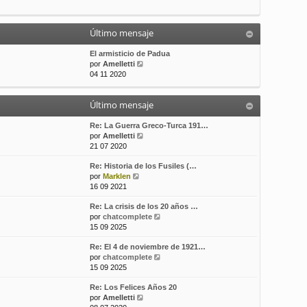
t
m
a
i
e
j
m
n
e
Último mensaje
o
s
m
a
El armisticio de Padua
e
j
V
por
Amelletti
n
e
e
04 11 2020
s
r
a
ú
j
Último mensaje
l
e
t
i
Re: La Guerra Greco-Turca 191…
m
V
por
Amelletti
o
e
21 07 2020
m
r
Re: Historia de los Fusiles (…
e
ú
V
por
Marklen
n
l
e
16 09 2021
s
t
r
a
i
Re: La crisis de los 20 años …
ú
j
m
V
por
chatcomplete
l
e
o
e
15 09 2025
t
m
r
i
e
Re: El 4 de noviembre de 1921…
ú
m
n
V
por
chatcomplete
l
o
s
e
15 09 2025
t
m
a
r
i
e
j
Re: Los Felices Años 20
ú
m
n
e
V
por
Amelletti
l
o
s