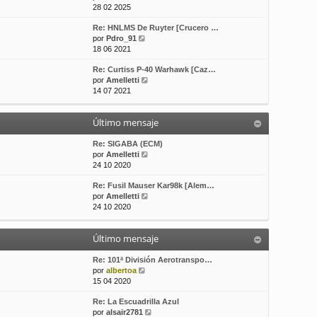
e
o
e
28 02 2025
r
m
Re: HNLMS De Ruyter [Crucero …
ú
e
V
por
Pdro_91
l
n
e
18 06 2021
t
s
r
i
a
Re: Curtiss P-40 Warhawk [Caz…
ú
m
j
V
por
Amelletti
l
o
e
e
14 07 2021
t
m
r
i
e
ú
m
n
Último mensaje
l
o
s
t
m
a
i
Re: SIGABA (ECM)
e
j
m
V
por
Amelletti
n
e
o
e
24 10 2020
s
m
r
a
Re: Fusil Mauser Kar98k [Alem…
e
ú
j
V
por
Amelletti
n
l
e
e
24 10 2020
s
t
r
a
i
ú
j
m
Último mensaje
l
e
o
t
m
i
Re: 101ª División Aerotranspo…
e
V
m
por
albertoa
n
e
o
15 04 2020
s
r
m
a
Re: La Escuadrilla Azul
ú
e
j
V
por
alsair2781
l
n
e