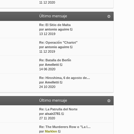
e
11 12 2020
t
s
r
i
a
ú
m
j
Último mensaje
l
o
e
t
m
i
Re: El Sitio de Malta
e
m
V
por
antonio aguirre
n
o
e
13 12 2019
s
m
r
a
Re: Operación "Chariot"
e
ú
j
V
por
antonio aguirre
n
l
e
e
11 12 2019
s
t
r
a
i
Re: Batalla de Berlín
ú
j
m
V
por
Amelletti
l
e
o
e
14 06 2020
t
m
r
i
e
Re: Hiroshima, 6 de agosto de…
ú
m
n
V
por
Amelletti
l
o
s
e
24 10 2020
t
m
a
r
i
e
j
ú
m
n
e
Último mensaje
l
o
s
t
m
a
i
Re: La Patrulla del Norte
e
j
m
V
por
alsair2781
n
e
o
e
27 11 2020
s
m
r
a
Re: The Murderers Row o "La l…
e
ú
j
V
por
Marklen
n
l
e