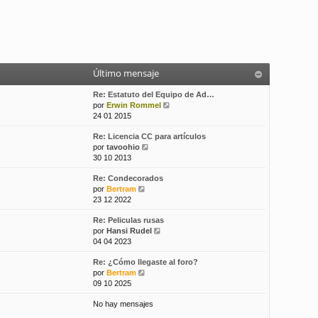
Último mensaje
Re: Estatuto del Equipo de Ad…
V
por
Erwin Rommel
e
24 01 2015
r
Re: Licencia CC para artículos
ú
V
por
tavoohio
l
e
30 10 2013
t
r
i
Re: Condecorados
ú
m
V
por
Bertram
l
o
e
23 12 2022
t
m
r
i
e
Re: Peliculas rusas
ú
m
n
V
por
Hansi Rudel
l
o
s
e
04 04 2023
t
m
a
r
i
e
j
Re: ¿Cómo llegaste al foro?
ú
m
n
e
V
por
Bertram
l
o
s
e
09 10 2025
t
m
a
r
i
e
j
No hay mensajes
ú
m
n
e
l
o
s