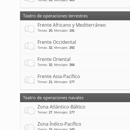
Temas
:
93
,
Mensajes
:
403
Teatro de operaciones terrestres
Frente Africano y Mediterráneo
Temas
:
20
,
Mensajes
:
191
Frente Occidental
Temas
:
32
,
Mensajes
:
292
Frente Oriental
Temas
:
32
,
Mensajes
:
266
Frente Asia-Pacífico
Temas
:
21
,
Mensajes
:
177
Teatro de operaciones navales
Zona Atlántico-Báltico
Temas
:
27
,
Mensajes
:
177
Zona Índico-Pacífico
Temas
:
15
,
Mensajes
:
143