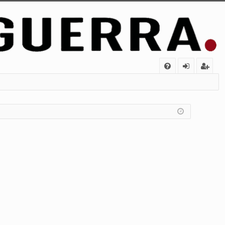
FA
de
eg
Q
nt
ist
ifi
ra
ca
rs
rs
e
e