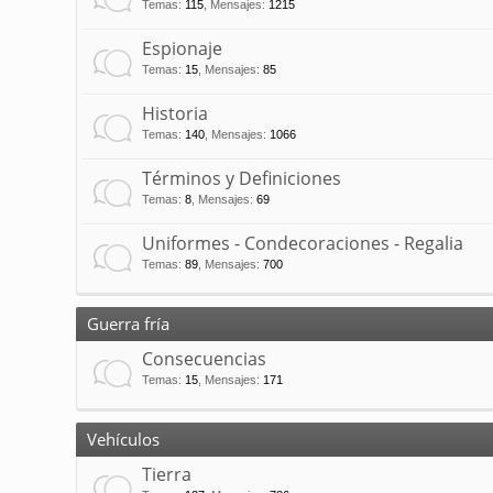
Temas
:
115
,
Mensajes
:
1215
Espionaje
Temas
:
15
,
Mensajes
:
85
Historia
Temas
:
140
,
Mensajes
:
1066
Términos y Definiciones
Temas
:
8
,
Mensajes
:
69
Uniformes - Condecoraciones - Regalia
Temas
:
89
,
Mensajes
:
700
Guerra fría
Consecuencias
Temas
:
15
,
Mensajes
:
171
Vehículos
Tierra