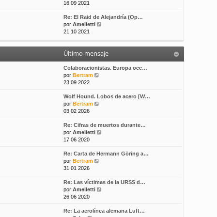
e
16 09 2021
s
t
r
a
i
Re: El Raid de Alejandría (Op…
ú
j
m
V
por
Amelletti
l
e
o
e
21 10 2021
t
m
r
i
e
ú
m
n
Último mensaje
l
o
s
t
m
a
i
Colaboracionistas. Europa occ…
e
j
V
m
por
Bertram
n
e
e
o
23 09 2022
s
r
m
a
Wolf Hound. Lobos de acero [W…
ú
e
j
V
por
Bertram
l
n
e
e
03 02 2026
t
s
r
i
a
Re: Cifras de muertos durante…
ú
m
j
V
por
Amelletti
l
o
e
e
17 06 2020
t
m
r
i
e
Re: Carta de Hermann Göring a…
ú
m
n
V
por
Bertram
l
o
s
e
31 01 2026
t
m
a
r
i
e
j
Re: Las víctimas de la URSS d…
ú
m
n
e
V
por
Amelletti
l
o
s
e
26 06 2020
t
m
a
r
i
e
j
Re: La aerolínea alemana Luft…
ú
m
n
e