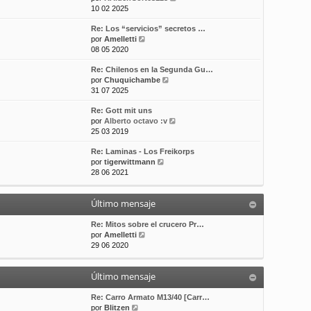
e
10 02 2025
t
m
a
r
i
e
j
Re: Los “servicios” secretos …
ú
m
n
e
V
por
Amelletti
l
o
s
e
08 05 2020
t
m
a
r
i
e
j
Re: Chilenos en la Segunda Gu…
ú
m
n
e
V
por
Chuquichambe
l
o
s
e
31 07 2025
t
m
a
r
i
e
j
Re: Gott mit uns
ú
m
n
e
V
por
Alberto octavo :v
l
o
s
e
25 03 2019
t
m
a
r
i
e
j
Re: Laminas - Los Freikorps
ú
m
n
e
V
por
tigerwittmann
l
o
s
e
28 06 2021
t
m
a
r
i
e
j
ú
m
n
e
Último mensaje
l
o
s
t
m
a
i
Re: Mitos sobre el crucero Pr…
e
j
V
m
por
Amelletti
n
e
e
o
29 06 2020
s
r
m
a
ú
e
j
Último mensaje
l
n
e
t
s
i
a
Re: Carro Armato M13/40 [Carr…
V
m
j
por
Blitzen