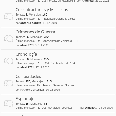
Último mensaje:
Re: Las Fortalezas Maunsell
por
Amelletti
, 21 10 2021
Conspiraciones y Misterios
Temas
:
8
,
Mensajes
:
160
Último mensaje:
Re: ¿Estaba predicho la caida…
por
antonio aguirre
, 10 12 2019
Crímenes de Guerra
Temas
:
56
,
Mensajes
:
372
Último mensaje:
Re: Jan y Antonina Zabinski: …
por
alsair2781
, 27 11 2020
Cronología
Temas
:
86
,
Mensajes
:
225
Último mensaje:
Re: El 2 de Septiembre de 194…
por
alsair2781
, 27 11 2020
Curiosidades
Temas
:
115
,
Mensajes
:
1215
Último mensaje:
Re: Heinrich Severloh "La bes…
por
RAidenCortes123
, 10 02 2025
Espionaje
Temas
:
15
,
Mensajes
:
85
Último mensaje:
Re: Los “servicios” secretos …
por
Amelletti
, 08 05 2020