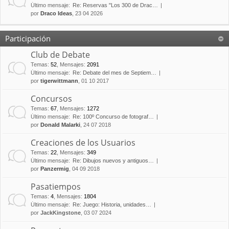
Último mensaje:
Re: Reservas "Los 300 de Drac…
por
Draco Ideas
, 23 04 2026
Participación
Club de Debate
Temas
:
52
,
Mensajes
:
2091
Último mensaje:
Re: Debate del mes de Septiem…
por
tigerwittmann
, 01 10 2017
Concursos
Temas
:
67
,
Mensajes
:
1272
Último mensaje:
Re: 100º Concurso de fotograf…
por
Donald Malarki
, 24 07 2018
Creaciones de los Usuarios
Temas
:
22
,
Mensajes
:
349
Último mensaje:
Re: Dibujos nuevos y antiguos…
por
Panzermig
, 04 09 2018
Pasatiempos
Temas
:
4
,
Mensajes
:
1804
Último mensaje:
Re: Juego: Historia, unidades…
por
JackKingstone
, 03 07 2024