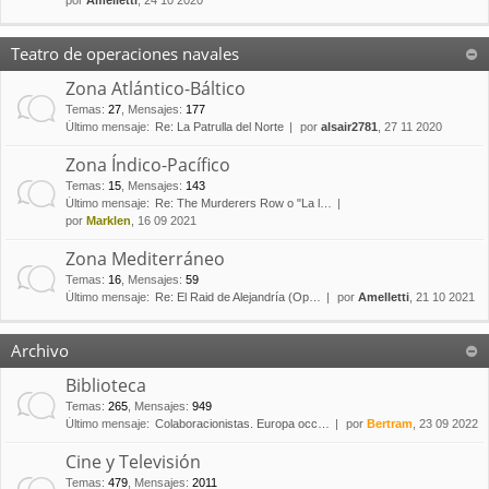
por
Amelletti
, 24 10 2020
Teatro de operaciones navales
Zona Atlántico-Báltico
Temas
:
27
,
Mensajes
:
177
Último mensaje:
Re: La Patrulla del Norte
por
alsair2781
, 27 11 2020
Zona Índico-Pacífico
Temas
:
15
,
Mensajes
:
143
Último mensaje:
Re: The Murderers Row o "La l…
por
Marklen
, 16 09 2021
Zona Mediterráneo
Temas
:
16
,
Mensajes
:
59
Último mensaje:
Re: El Raid de Alejandría (Op…
por
Amelletti
, 21 10 2021
Archivo
Biblioteca
Temas
:
265
,
Mensajes
:
949
Último mensaje:
Colaboracionistas. Europa occ…
por
Bertram
, 23 09 2022
Cine y Televisión
Temas
:
479
,
Mensajes
:
2011