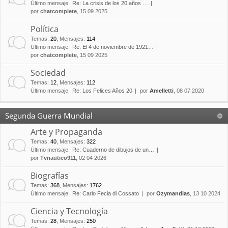
Último mensaje:
Re: La crisis de los 20 años …
por
chatcomplete
, 15 09 2025
Política
Temas
:
20
,
Mensajes
:
114
Último mensaje:
Re: El 4 de noviembre de 1921…
por
chatcomplete
, 15 09 2025
Sociedad
Temas
:
12
,
Mensajes
:
112
Último mensaje:
Re: Los Felices Años 20
por
Amelletti
, 08 07 2020
Segunda Guerra Mundial
Arte y Propaganda
Temas
:
40
,
Mensajes
:
322
Último mensaje:
Re: Cuaderno de dibujos de un…
por
Tvnautico911
, 02 04 2026
Biografías
Temas
:
368
,
Mensajes
:
1762
Último mensaje:
Re: Carlo Fecia di Cossato
por
Ozymandias
, 13 10 2024
Ciencia y Tecnología
Temas
:
28
,
Mensajes
:
250