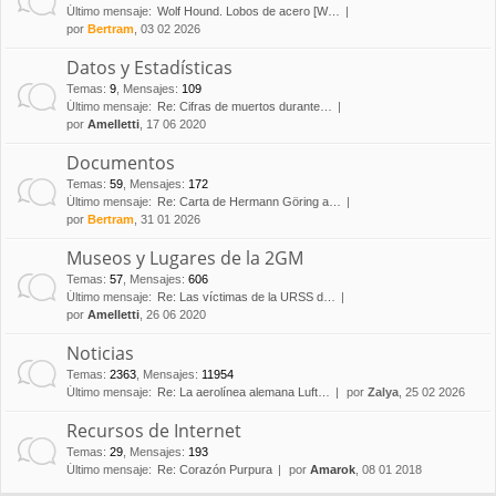
Último mensaje:
Wolf Hound. Lobos de acero [W…
por
Bertram
, 03 02 2026
Datos y Estadísticas
Temas
:
9
,
Mensajes
:
109
Último mensaje:
Re: Cifras de muertos durante…
por
Amelletti
, 17 06 2020
Documentos
Temas
:
59
,
Mensajes
:
172
Último mensaje:
Re: Carta de Hermann Göring a…
por
Bertram
, 31 01 2026
Museos y Lugares de la 2GM
Temas
:
57
,
Mensajes
:
606
Último mensaje:
Re: Las víctimas de la URSS d…
por
Amelletti
, 26 06 2020
Noticias
Temas
:
2363
,
Mensajes
:
11954
Último mensaje:
Re: La aerolínea alemana Luft…
por
Zalya
, 25 02 2026
Recursos de Internet
Temas
:
29
,
Mensajes
:
193
Último mensaje:
Re: Corazón Purpura
por
Amarok
, 08 01 2018