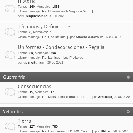
Historia
Temas
:
140
,
Mensajes
:
1066
Último mensaje:
Re: Chilenos en la Segunda Gu…
por
Chuquichambe
, 31 07 2025
Términos y Definiciones
Temas
:
8
,
Mensajes
:
69
Último mensaje:
Re: Gott mit uns
por
Alberto octavo :v
, 25 03 2019
Uniformes - Condecoraciones - Regalia
Temas
:
89
,
Mensajes
:
700
Último mensaje:
Re: Laminas - Los Freikorps
por
tigerwittmann
, 28 06 2021
Guerra fría
Consecuencias
Temas
:
15
,
Mensajes
:
171
Último mensaje:
Re: Mitos sobre el crucero Pr…
por
Amelletti
, 29 06 2020
Vehículos
Tierra
Temas
:
127
,
Mensajes
:
786
Último mensaje:
Re: Carro Armato M13/40 [Carr…
por
Blitzen
, 28 02 2025