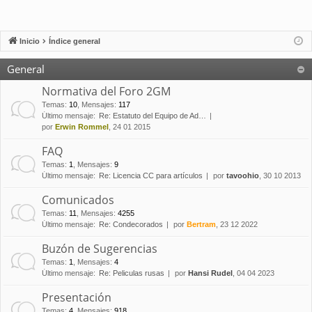
Inicio
Índice general
General
Normativa del Foro 2GM
Temas
:
10
,
Mensajes
:
117
Último mensaje:
Re: Estatuto del Equipo de Ad…
por
Erwin Rommel
, 24 01 2015
FAQ
Temas
:
1
,
Mensajes
:
9
Último mensaje:
Re: Licencia CC para artículos
por
tavoohio
, 30 10 2013
Comunicados
Temas
:
11
,
Mensajes
:
4255
Último mensaje:
Re: Condecorados
por
Bertram
, 23 12 2022
Buzón de Sugerencias
Temas
:
1
,
Mensajes
:
4
Último mensaje:
Re: Peliculas rusas
por
Hansi Rudel
, 04 04 2023
Presentación
Temas
:
4
,
Mensajes
:
918