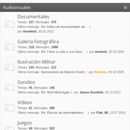
Audiovisuales
Documentales
Temas
:
107
,
Mensajes
:
475
Último mensaje:
Re: Índice de documentales de…
por
Amelletti
, 30 01 2021
Galería Fotográfica
Temas
:
218
,
Mensajes
:
1968
Último mensaje:
Re: Fotos a color y sus histo…
por
Amarok
, 25 03 2024
Ilustración Militar
Temas
:
144
,
Mensajes
:
312
Último mensaje:
Ilustraciones de Mariusz Kozik
por
Bertram
, 30 10 2025
Sonidos
Temas
:
45
,
Mensajes
:
146
Último mensaje:
Re: We'll Meet Again
por
James Doolittle
, 30 12 2017
Vídeos
Temas
:
61
,
Mensajes
:
288
Último mensaje:
Re: Efectos de ametrallamient…
por
Flak_88
, 13 07 2018
Juegos
Temas
:
64
,
Mensajes
:
563