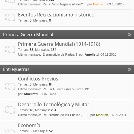
Último mensaje:
Re: ¿Cómo llegaste al foro?
por
Bertram
, 09 10 2025
Eventos Recreacionismo histórico
Temas
:
0
,
Mensajes
:
0
Primera Guerra Mundial
Primera Guerra Mundial (1914-1918)
Temas
:
38
,
Mensajes
:
164
Último mensaje:
El armisticio de Padua
por
Amelletti
, 04 11 2020
Entreguerras
Conflictos Previos
Temas
:
8
,
Mensajes
:
84
Último mensaje:
Re: La Guerra Greco-Turca 191…
por
Amelletti
, 21 07 2020
Desarrollo Tecnológico y Militar
Temas
:
18
,
Mensajes
:
251
Último mensaje:
Re: Historia de los Fusiles (…
por
Marklen
, 16 09 2021
Economía
Temas
:
5
,
Mensajes
:
52