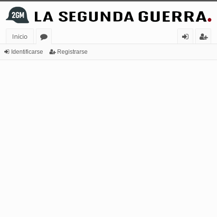
Inicio
or
de
eg
Identificarse
Registrarse
os
nt
ist
ifi
ra
ca
rs
rs
e
e