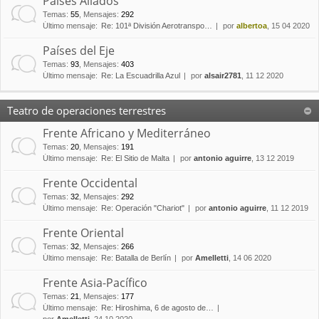
Países Aliados
Temas
:
55
,
Mensajes
:
292
Último mensaje:
Re: 101ª División Aerotranspo…
por
albertoa
, 15 04 2020
Países del Eje
Temas
:
93
,
Mensajes
:
403
Último mensaje:
Re: La Escuadrilla Azul
por
alsair2781
, 11 12 2020
Teatro de operaciones terrestres
Frente Africano y Mediterráneo
Temas
:
20
,
Mensajes
:
191
Último mensaje:
Re: El Sitio de Malta
por
antonio aguirre
, 13 12 2019
Frente Occidental
Temas
:
32
,
Mensajes
:
292
Último mensaje:
Re: Operación "Chariot"
por
antonio aguirre
, 11 12 2019
Frente Oriental
Temas
:
32
,
Mensajes
:
266
Último mensaje:
Re: Batalla de Berlín
por
Amelletti
, 14 06 2020
Frente Asia-Pacífico
Temas
:
21
,
Mensajes
:
177
Último mensaje:
Re: Hiroshima, 6 de agosto de…