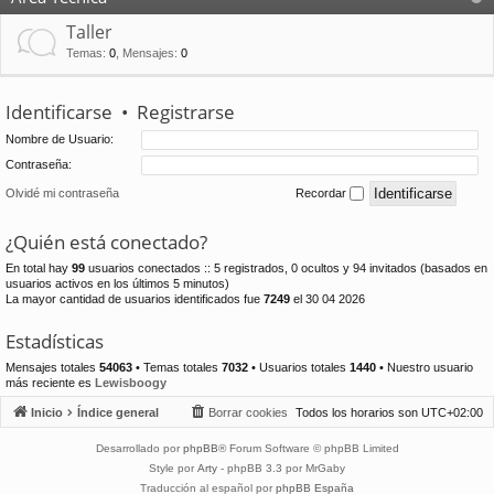
Taller
Temas
:
0
,
Mensajes
:
0
Identificarse
•
Registrarse
Nombre de Usuario:
Contraseña:
Olvidé mi contraseña
Recordar
¿Quién está conectado?
En total hay
99
usuarios conectados :: 5 registrados, 0 ocultos y 94 invitados (basados en
usuarios activos en los últimos 5 minutos)
La mayor cantidad de usuarios identificados fue
7249
el 30 04 2026
Estadísticas
Mensajes totales
54063
• Temas totales
7032
• Usuarios totales
1440
• Nuestro usuario
más reciente es
Lewisboogy
Inicio
Índice general
Borrar cookies
Todos los horarios son
UTC+02:00
Desarrollado por
phpBB
® Forum Software © phpBB Limited
Style por
Arty
- phpBB 3.3 por MrGaby
Traducción al español por
phpBB España