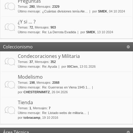
Preguntas
Temas
:
280
,
Mensajes
:
2329
Último mensaje:
¿Cuántas divisiones tenía Ale…
por
SMEK
, 04 10 2024
¿Y si … ?
Temas
:
72
,
Mensajes
:
903
Último mensaje:
Re: La Derrota Evadida
por
SMEK
, 13 10 2024
Coleccionismo
Condecoraciones y Militaria
Temas
:
37
,
Mensajes
:
352
Último mensaje:
Re: Ayuda
por
00Cien
, 13 01 2026
Modelismo
Temas
:
198
,
Mensajes
:
2068
Último mensaje:
Re: Guerreras en Viena 1945 1…
por
CHESTERNIMITZ
, 26 04 2026
Tienda
Temas
:
1
,
Mensajes
:
7
Último mensaje:
Re: Listado webs de militaria…
por
tobracamp
, 19 10 2016
Área Técnica