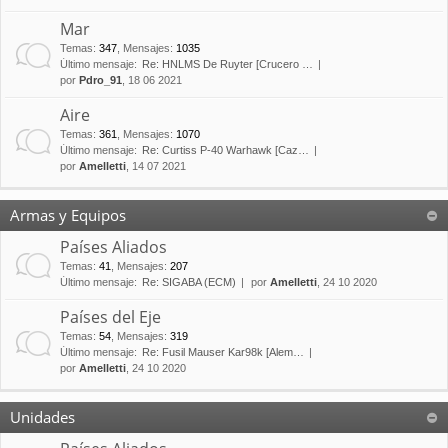
Mar
Temas
:
347
,
Mensajes
:
1035
Último mensaje:
Re: HNLMS De Ruyter [Crucero …
por
Pdro_91
, 18 06 2021
Aire
Temas
:
361
,
Mensajes
:
1070
Último mensaje:
Re: Curtiss P-40 Warhawk [Caz…
por
Amelletti
, 14 07 2021
Armas y Equipos
Países Aliados
Temas
:
41
,
Mensajes
:
207
Último mensaje:
Re: SIGABA (ECM)
por
Amelletti
, 24 10 2020
Países del Eje
Temas
:
54
,
Mensajes
:
319
Último mensaje:
Re: Fusil Mauser Kar98k [Alem…
por
Amelletti
, 24 10 2020
Unidades