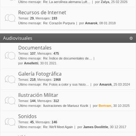
Último mensaje:
Re: La aerolínea alemana Luft…
por
Zalya
, 25 02 2026
Recursos de Internet
Temas
:
29
,
Mensajes
:
193
Último mensaje:
Re: Corazón Purpura
por
Amarok
, 08 01 2018
Audiovisuales
Documentales
Temas
:
107
,
Mensajes
:
475
Último mensaje:
Re: Índice de documentales de…
por
Amelletti
, 30 01 2021
Galería Fotográfica
Temas
:
218
,
Mensajes
:
1968
Último mensaje:
Re: Fotos a color y sus histo…
por
Amarok
, 25 03 2024
Ilustración Militar
Temas
:
144
,
Mensajes
:
312
Último mensaje:
Ilustraciones de Mariusz Kozik
por
Bertram
, 30 10 2025
Sonidos
Temas
:
45
,
Mensajes
:
146
Último mensaje:
Re: We'll Meet Again
por
James Doolittle
, 30 12 2017