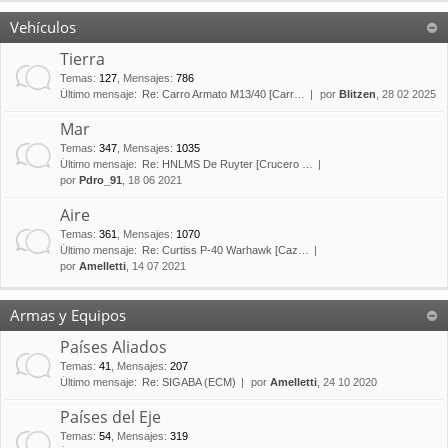
Vehículos
Tierra
Temas
:
127
,
Mensajes
:
786
Último mensaje:
Re: Carro Armato M13/40 [Carr…
por
Blitzen
, 28 02 2025
Mar
Temas
:
347
,
Mensajes
:
1035
Último mensaje:
Re: HNLMS De Ruyter [Crucero …
por
Pdro_91
, 18 06 2021
Aire
Temas
:
361
,
Mensajes
:
1070
Último mensaje:
Re: Curtiss P-40 Warhawk [Caz…
por
Amelletti
, 14 07 2021
Armas y Equipos
Países Aliados
Temas
:
41
,
Mensajes
:
207
Último mensaje:
Re: SIGABA (ECM)
por
Amelletti
, 24 10 2020
Países del Eje
Temas
:
54
,
Mensajes
:
319