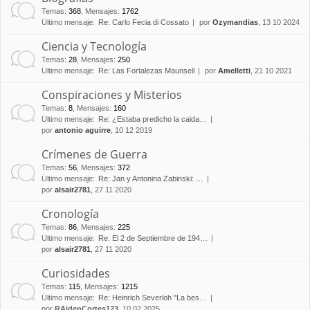
Temas
:
368
,
Mensajes
:
1762
Último mensaje:
Re: Carlo Fecia di Cossato
por
Ozymandias
, 13 10 2024
Ciencia y Tecnología
Temas
:
28
,
Mensajes
:
250
Último mensaje:
Re: Las Fortalezas Maunsell
por
Amelletti
, 21 10 2021
Conspiraciones y Misterios
Temas
:
8
,
Mensajes
:
160
Último mensaje:
Re: ¿Estaba predicho la caida…
por
antonio aguirre
, 10 12 2019
Crímenes de Guerra
Temas
:
56
,
Mensajes
:
372
Último mensaje:
Re: Jan y Antonina Zabinski: …
por
alsair2781
, 27 11 2020
Cronología
Temas
:
86
,
Mensajes
:
225
Último mensaje:
Re: El 2 de Septiembre de 194…
por
alsair2781
, 27 11 2020
Curiosidades
Temas
:
115
,
Mensajes
:
1215
Último mensaje:
Re: Heinrich Severloh "La bes…
por
RAidenCortes123
, 10 02 2025