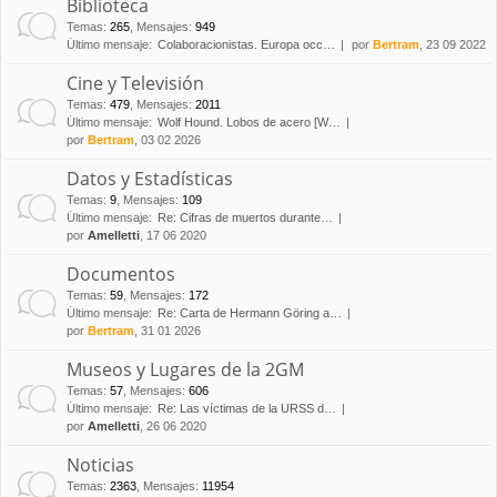
Biblioteca
Temas
:
265
,
Mensajes
:
949
Último mensaje:
Colaboracionistas. Europa occ…
por
Bertram
, 23 09 2022
Cine y Televisión
Temas
:
479
,
Mensajes
:
2011
Último mensaje:
Wolf Hound. Lobos de acero [W…
por
Bertram
, 03 02 2026
Datos y Estadísticas
Temas
:
9
,
Mensajes
:
109
Último mensaje:
Re: Cifras de muertos durante…
por
Amelletti
, 17 06 2020
Documentos
Temas
:
59
,
Mensajes
:
172
Último mensaje:
Re: Carta de Hermann Göring a…
por
Bertram
, 31 01 2026
Museos y Lugares de la 2GM
Temas
:
57
,
Mensajes
:
606
Último mensaje:
Re: Las víctimas de la URSS d…
por
Amelletti
, 26 06 2020
Noticias
Temas
:
2363
,
Mensajes
:
11954