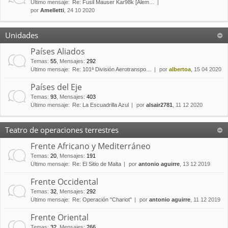
Último mensaje:
Re: Fusil Mauser Kar98k [Alem…
por
Amelletti
, 24 10 2020
Unidades
Países Aliados
Temas
:
55
,
Mensajes
:
292
Último mensaje:
Re: 101ª División Aerotranspo…
por
albertoa
, 15 04 2020
Países del Eje
Temas
:
93
,
Mensajes
:
403
Último mensaje:
Re: La Escuadrilla Azul
por
alsair2781
, 11 12 2020
Teatro de operaciones terrestres
Frente Africano y Mediterráneo
Temas
:
20
,
Mensajes
:
191
Último mensaje:
Re: El Sitio de Malta
por
antonio aguirre
, 13 12 2019
Frente Occidental
Temas
:
32
,
Mensajes
:
292
Último mensaje:
Re: Operación "Chariot"
por
antonio aguirre
, 11 12 2019
Frente Oriental
Temas
:
32
,
Mensajes
:
266