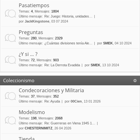
Pasatiempos
Temas
:
4
,
Mensajes
:
1804
Último mensaje:
Re: Juego: Historia, unidades…
por
JackKingstone
, 03 07 2024
Preguntas
Temas
:
280
,
Mensajes
:
2329
Último mensaje:
¿Cuántas divisiones tenía Ale…
por
SMEK
, 04 10 2024
¿Y si … ?
Temas
:
72
,
Mensajes
:
903
Último mensaje:
Re: La Derrota Evadida
por
SMEK
, 13 10 2024
Coleccionismo
Condecoraciones y Militaria
Temas
:
37
,
Mensajes
:
352
Último mensaje:
Re: Ayuda
por
00Cien
, 13 01 2026
Modelismo
Temas
:
198
,
Mensajes
:
2068
Último mensaje:
Re: Guerreras en Viena 1945 1…
por
CHESTERNIMITZ
, 26 04 2026
Tienda