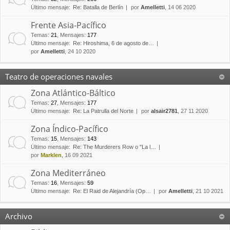
Último mensaje:
Re: Batalla de Berlín
por
Amelletti
, 14 06 2020
Frente Asia-Pacífico
Temas
:
21
,
Mensajes
:
177
Último mensaje:
Re: Hiroshima, 6 de agosto de…
por
Amelletti
, 24 10 2020
Teatro de operaciones navales
Zona Atlántico-Báltico
Temas
:
27
,
Mensajes
:
177
Último mensaje:
Re: La Patrulla del Norte
por
alsair2781
, 27 11 2020
Zona Índico-Pacífico
Temas
:
15
,
Mensajes
:
143
Último mensaje:
Re: The Murderers Row o "La l…
por
Marklen
, 16 09 2021
Zona Mediterráneo
Temas
:
16
,
Mensajes
:
59
Último mensaje:
Re: El Raid de Alejandría (Op…
por
Amelletti
, 21 10 2021
Archivo