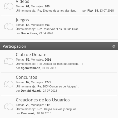
Vídeos
Temas
:
61
,
Mensajes
:
288
Último mensaje:
Re: Efectos de ametrallamient…
por
Flak_88
, 13 07 2018
Juegos
Temas
:
64
,
Mensajes
:
563
Último mensaje:
Re: Reservas "Los 300 de Drac…
por
Draco Ideas
, 23 04 2026
Participación
Club de Debate
Temas
:
52
,
Mensajes
:
2091
Último mensaje:
Re: Debate del mes de Septiem…
por
tigerwittmann
, 01 10 2017
Concursos
Temas
:
67
,
Mensajes
:
1272
Último mensaje:
Re: 100º Concurso de fotograf…
por
Donald Malarki
, 24 07 2018
Creaciones de los Usuarios
Temas
:
22
,
Mensajes
:
349
Último mensaje:
Re: Dibujos nuevos y antiguos…
por
Panzermig
, 04 09 2018