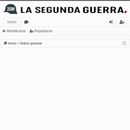
Inicio
or
de
eg
Identificarse
Registrarse
os
nt
ist
Inicio
Índice general
ifi
ra
ca
rs
rs
e
e