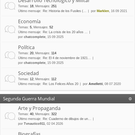
Desarrollo Tecnológico y Militar
Temas
:
18
,
Mensajes
:
251
Último mensaje:
Re: Historia de los Fusiles (…
por
Marklen
, 16 09 2021
Economía
Temas
:
5
,
Mensajes
:
52
Último mensaje:
Re: La crisis de los 20 años …
por
chatcomplete
, 15 09 2025
Política
Temas
:
20
,
Mensajes
:
114
Último mensaje:
Re: El 4 de noviembre de 1921…
por
chatcomplete
, 15 09 2025
Sociedad
Temas
:
12
,
Mensajes
:
112
Último mensaje:
Re: Los Felices Años 20
por
Amelletti
, 08 07 2020
Segunda Guerra Mundial
Arte y Propaganda
Temas
:
40
,
Mensajes
:
322
Último mensaje:
Re: Cuaderno de dibujos de un…
por
Tvnautico911
, 02 04 2026
Biografías