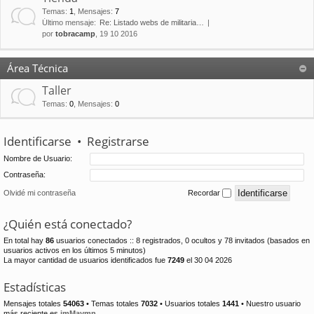
Temas
:
1
,
Mensajes
:
7
Último mensaje:
Re: Listado webs de militaria…
por
tobracamp
, 19 10 2016
Área Técnica
Taller
Temas
:
0
,
Mensajes
:
0
Identificarse
•
Registrarse
Nombre de Usuario:
Contraseña:
Olvidé mi contraseña
Recordar
¿Quién está conectado?
En total hay
86
usuarios conectados :: 8 registrados, 0 ocultos y 78 invitados (basados en
usuarios activos en los últimos 5 minutos)
La mayor cantidad de usuarios identificados fue
7249
el 30 04 2026
Estadísticas
Mensajes totales
54063
• Temas totales
7032
• Usuarios totales
1441
• Nuestro usuario
más reciente es
jmMaymn