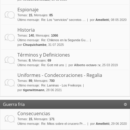
Espionaje
Temas
:
15
,
Mensajes
:
85
Último mensaje:
Re: Los “servicios” secretos …
por
Amelletti
, 08 05 2020
Historia
Temas
:
140
,
Mensajes
:
1066
Último mensaje:
Re: Chilenos en la Segunda Gu…
por
Chuquichambe
, 31 07 2025
Términos y Definiciones
Temas
:
8
,
Mensajes
:
69
Último mensaje:
Re: Gott mit uns
por
Alberto octavo :v
, 25 03 2019
Uniformes - Condecoraciones - Regalia
Temas
:
89
,
Mensajes
:
700
Último mensaje:
Re: Laminas - Los Freikorps
por
tigerwittmann
, 28 06 2021
Guerra fría
Consecuencias
Temas
:
15
,
Mensajes
:
171
Último mensaje:
Re: Mitos sobre el crucero Pr…
por
Amelletti
, 29 06 2020