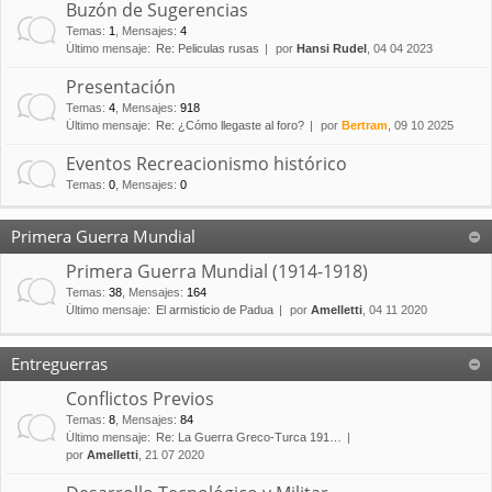
Buzón de Sugerencias
Temas
:
1
,
Mensajes
:
4
Último mensaje:
Re: Peliculas rusas
por
Hansi Rudel
, 04 04 2023
Presentación
Temas
:
4
,
Mensajes
:
918
Último mensaje:
Re: ¿Cómo llegaste al foro?
por
Bertram
, 09 10 2025
Eventos Recreacionismo histórico
Temas
:
0
,
Mensajes
:
0
Primera Guerra Mundial
Primera Guerra Mundial (1914-1918)
Temas
:
38
,
Mensajes
:
164
Último mensaje:
El armisticio de Padua
por
Amelletti
, 04 11 2020
Entreguerras
Conflictos Previos
Temas
:
8
,
Mensajes
:
84
Último mensaje:
Re: La Guerra Greco-Turca 191…
por
Amelletti
, 21 07 2020