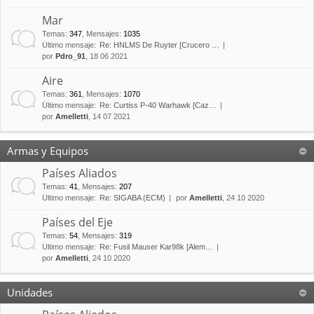
Mar
Temas
:
347
,
Mensajes
:
1035
Último mensaje:
Re: HNLMS De Ruyter [Crucero …
por
Pdro_91
, 18 06 2021
Aire
Temas
:
361
,
Mensajes
:
1070
Último mensaje:
Re: Curtiss P-40 Warhawk [Caz…
por
Amelletti
, 14 07 2021
Armas y Equipos
Países Aliados
Temas
:
41
,
Mensajes
:
207
Último mensaje:
Re: SIGABA (ECM)
por
Amelletti
, 24 10 2020
Países del Eje
Temas
:
54
,
Mensajes
:
319
Último mensaje:
Re: Fusil Mauser Kar98k [Alem…
por
Amelletti
, 24 10 2020
Unidades