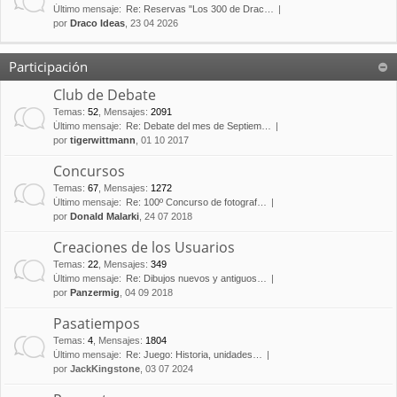
Último mensaje:
Re: Reservas "Los 300 de Drac…
por
Draco Ideas
, 23 04 2026
Participación
Club de Debate
Temas
:
52
,
Mensajes
:
2091
Último mensaje:
Re: Debate del mes de Septiem…
por
tigerwittmann
, 01 10 2017
Concursos
Temas
:
67
,
Mensajes
:
1272
Último mensaje:
Re: 100º Concurso de fotograf…
por
Donald Malarki
, 24 07 2018
Creaciones de los Usuarios
Temas
:
22
,
Mensajes
:
349
Último mensaje:
Re: Dibujos nuevos y antiguos…
por
Panzermig
, 04 09 2018
Pasatiempos
Temas
:
4
,
Mensajes
:
1804
Último mensaje:
Re: Juego: Historia, unidades…
por
JackKingstone
, 03 07 2024