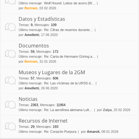
Último mensaje:
Wolf Hound. Lobos de acero [W…
por
Bertram
, 03 02 2026
Datos y Estadísticas
Temas
:
9
,
Mensajes
:
109
Último mensaje:
Re: Cifras de muertos durante…
por
Amelletti
, 17 06 2020
Documentos
Temas
:
59
,
Mensajes
:
172
Último mensaje:
Re: Carta de Hermann Göring a…
por
Bertram
, 31 01 2026
Museos y Lugares de la 2GM
Temas
:
57
,
Mensajes
:
606
Último mensaje:
Re: Las víctimas de la URSS d…
por
Amelletti
, 26 06 2020
Noticias
Temas
:
2363
,
Mensajes
:
11954
Último mensaje:
Re: La aerolínea alemana Luft…
por
Zalya
, 25 02 2026
Recursos de Internet
Temas
:
29
,
Mensajes
:
193
Último mensaje:
Re: Corazón Purpura
por
Amarok
, 08 01 2018