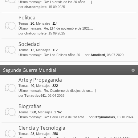
Último mensaje:
Re: La crisis de los 20 años …
por
chatcomplete
, 15 09 2025
Política
Temas
:
20
,
Mensajes
:
114
Último mensaje:
Re: El 4 de noviembre de 1921…
por
chatcomplete
, 15 09 2025
Sociedad
Temas
:
12
,
Mensajes
:
112
Último mensaje:
Re: Los Felices Años 20
por
Amelletti
, 08 07 2020
Segunda Guerra Mundial
Arte y Propaganda
Temas
:
40
,
Mensajes
:
322
Último mensaje:
Re: Cuaderno de dibujos de un…
por
Tvnautico911
, 02 04 2026
Biografías
Temas
:
368
,
Mensajes
:
1762
Último mensaje:
Re: Carlo Fecia di Cossato
por
Ozymandias
, 13 10 2024
Ciencia y Tecnología
Temas
:
28
,
Mensajes
:
250