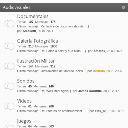
Audiovisuales
Documentales
Temas
:
107
,
Mensajes
:
475
Último mensaje:
Re: Índice de documentales de…
por
Amelletti
, 30 01 2021
Galería Fotográfica
Temas
:
218
,
Mensajes
:
1968
Último mensaje:
Re: Fotos a color y sus histo…
por
Amarok
, 25 03 2024
Ilustración Militar
Temas
:
144
,
Mensajes
:
312
Último mensaje:
Ilustraciones de Mariusz Kozik
por
Bertram
, 30 10 2025
Sonidos
Temas
:
45
,
Mensajes
:
146
Último mensaje:
Re: We'll Meet Again
por
James Doolittle
, 30 12 2017
Vídeos
Temas
:
61
,
Mensajes
:
288
Último mensaje:
Re: Efectos de ametrallamient…
por
Flak_88
, 13 07 2018
Juegos
Temas
:
64
,
Mensajes
:
563