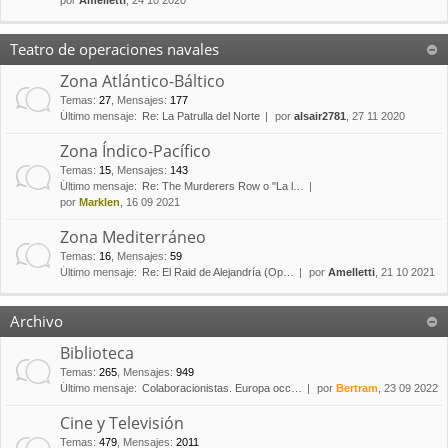
por
Amelletti
, 24 10 2020
Teatro de operaciones navales
Zona Atlántico-Báltico
Temas
:
27
,
Mensajes
:
177
Último mensaje:
Re: La Patrulla del Norte
por
alsair2781
, 27 11 2020
Zona Índico-Pacífico
Temas
:
15
,
Mensajes
:
143
Último mensaje:
Re: The Murderers Row o "La l…
por
Marklen
, 16 09 2021
Zona Mediterráneo
Temas
:
16
,
Mensajes
:
59
Último mensaje:
Re: El Raid de Alejandría (Op…
por
Amelletti
, 21 10 2021
Archivo
Biblioteca
Temas
:
265
,
Mensajes
:
949
Último mensaje:
Colaboracionistas. Europa occ…
por
Bertram
, 23 09 2022
Cine y Televisión
Temas
:
479
,
Mensajes
:
2011