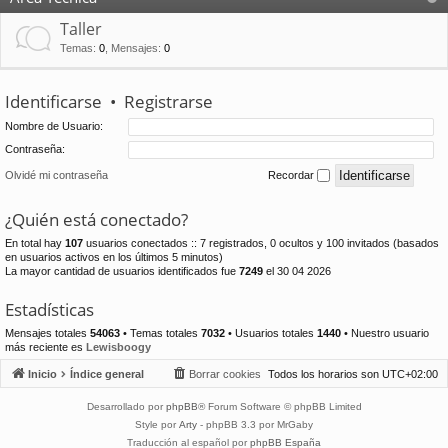
Taller
Temas
:
0
,
Mensajes
:
0
Identificarse
•
Registrarse
Nombre de Usuario:
Contraseña:
Olvidé mi contraseña
Recordar
¿Quién está conectado?
En total hay
107
usuarios conectados :: 7 registrados, 0 ocultos y 100 invitados (basados
en usuarios activos en los últimos 5 minutos)
La mayor cantidad de usuarios identificados fue
7249
el 30 04 2026
Estadísticas
Mensajes totales
54063
• Temas totales
7032
• Usuarios totales
1440
• Nuestro usuario
más reciente es
Lewisboogy
Inicio
Índice general
Borrar cookies
Todos los horarios son
UTC+02:00
Desarrollado por
phpBB
® Forum Software © phpBB Limited
Style por
Arty
- phpBB 3.3 por MrGaby
Traducción al español por
phpBB España