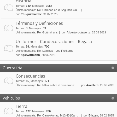
Historia
Temas
:
140
,
Mensajes
:
1066
Último mensaje:
Re: Chilenos en la Segunda Gu…
por
Chuquichambe
, 31 07 2025
Términos y Definiciones
Temas
:
8
,
Mensajes
:
69
Último mensaje:
Re: Gott mit uns
por
Alberto octavo :v
, 25 03 2019
Uniformes - Condecoraciones - Regalia
Temas
:
89
,
Mensajes
:
700
Último mensaje:
Re: Laminas - Los Freikorps
por
tigerwittmann
, 28 06 2021
Guerra fría
Consecuencias
Temas
:
15
,
Mensajes
:
171
Último mensaje:
Re: Mitos sobre el crucero Pr…
por
Amelletti
, 29 06 2020
Vehículos
Tierra
Temas
:
127
,
Mensajes
:
786
Último mensaje:
Re: Carro Armato M13/40 [Carr…
por
Blitzen
, 28 02 2025