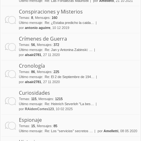
Último mensaje:
Re: Las Fortalezas Maunsell
por
Amelletti
, 21 10 2021
Conspiraciones y Misterios
Temas
:
8
,
Mensajes
:
160
Último mensaje:
Re: ¿Estaba predicho la caida…
por
antonio aguirre
, 10 12 2019
Crímenes de Guerra
Temas
:
56
,
Mensajes
:
372
Último mensaje:
Re: Jan y Antonina Zabinski: …
por
alsair2781
, 27 11 2020
Cronología
Temas
:
86
,
Mensajes
:
225
Último mensaje:
Re: El 2 de Septiembre de 194…
por
alsair2781
, 27 11 2020
Curiosidades
Temas
:
115
,
Mensajes
:
1215
Último mensaje:
Re: Heinrich Severloh "La bes…
por
RAidenCortes123
, 10 02 2025
Espionaje
Temas
:
15
,
Mensajes
:
85
Último mensaje:
Re: Los “servicios” secretos …
por
Amelletti
, 08 05 2020