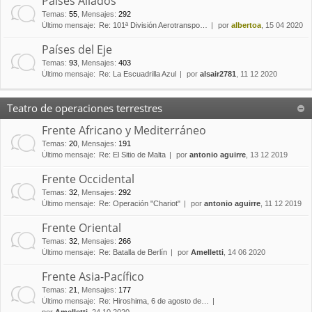
Países Aliados
Temas
:
55
,
Mensajes
:
292
Último mensaje:
Re: 101ª División Aerotranspo…
por
albertoa
, 15 04 2020
Países del Eje
Temas
:
93
,
Mensajes
:
403
Último mensaje:
Re: La Escuadrilla Azul
por
alsair2781
, 11 12 2020
Teatro de operaciones terrestres
Frente Africano y Mediterráneo
Temas
:
20
,
Mensajes
:
191
Último mensaje:
Re: El Sitio de Malta
por
antonio aguirre
, 13 12 2019
Frente Occidental
Temas
:
32
,
Mensajes
:
292
Último mensaje:
Re: Operación "Chariot"
por
antonio aguirre
, 11 12 2019
Frente Oriental
Temas
:
32
,
Mensajes
:
266
Último mensaje:
Re: Batalla de Berlín
por
Amelletti
, 14 06 2020
Frente Asia-Pacífico
Temas
:
21
,
Mensajes
:
177
Último mensaje:
Re: Hiroshima, 6 de agosto de…