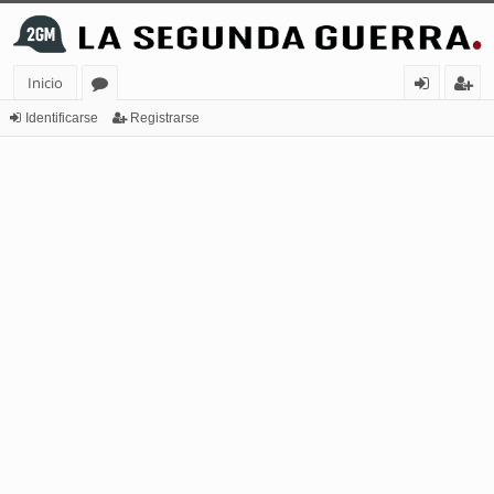
Inicio
or
de
eg
Identificarse
Registrarse
os
nt
ist
ifi
ra
ca
rs
rs
e
e