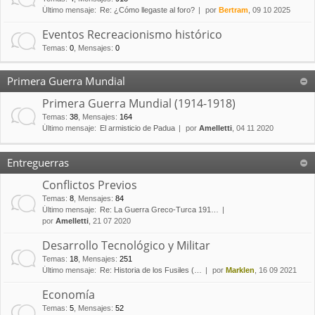
Último mensaje:
Re: ¿Cómo llegaste al foro?
por
Bertram
, 09 10 2025
Eventos Recreacionismo histórico
Temas
:
0
,
Mensajes
:
0
Primera Guerra Mundial
Primera Guerra Mundial (1914-1918)
Temas
:
38
,
Mensajes
:
164
Último mensaje:
El armisticio de Padua
por
Amelletti
, 04 11 2020
Entreguerras
Conflictos Previos
Temas
:
8
,
Mensajes
:
84
Último mensaje:
Re: La Guerra Greco-Turca 191…
por
Amelletti
, 21 07 2020
Desarrollo Tecnológico y Militar
Temas
:
18
,
Mensajes
:
251
Último mensaje:
Re: Historia de los Fusiles (…
por
Marklen
, 16 09 2021
Economía
Temas
:
5
,
Mensajes
:
52