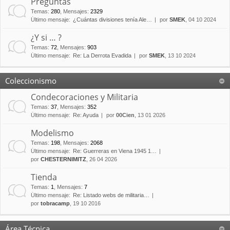
Preguntas
Temas
:
280
,
Mensajes
:
2329
Último mensaje:
¿Cuántas divisiones tenía Ale…
por
SMEK
, 04 10 2024
¿Y si … ?
Temas
:
72
,
Mensajes
:
903
Último mensaje:
Re: La Derrota Evadida
por
SMEK
, 13 10 2024
Coleccionismo
Condecoraciones y Militaria
Temas
:
37
,
Mensajes
:
352
Último mensaje:
Re: Ayuda
por
00Cien
, 13 01 2026
Modelismo
Temas
:
198
,
Mensajes
:
2068
Último mensaje:
Re: Guerreras en Viena 1945 1…
por
CHESTERNIMITZ
, 26 04 2026
Tienda
Temas
:
1
,
Mensajes
:
7
Último mensaje:
Re: Listado webs de militaria…
por
tobracamp
, 19 10 2016
Área Técnica