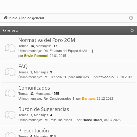
Inicio
Índice general
General
Normativa del Foro 2GM
Temas
:
10
,
Mensajes
:
117
Último mensaje:
Re: Estatuto del Equipo de Ad…
por
Erwin Rommel
, 24 01 2015
FAQ
Temas
:
1
,
Mensajes
:
9
Último mensaje:
Re: Licencia CC para artículos
por
tavoohio
, 30 10 2013
Comunicados
Temas
:
11
,
Mensajes
:
4255
Último mensaje:
Re: Condecorados
por
Bertram
, 23 12 2022
Buzón de Sugerencias
Temas
:
1
,
Mensajes
:
4
Último mensaje:
Re: Peliculas rusas
por
Hansi Rudel
, 04 04 2023
Presentación
Temas
:
4
,
Mensajes
:
918