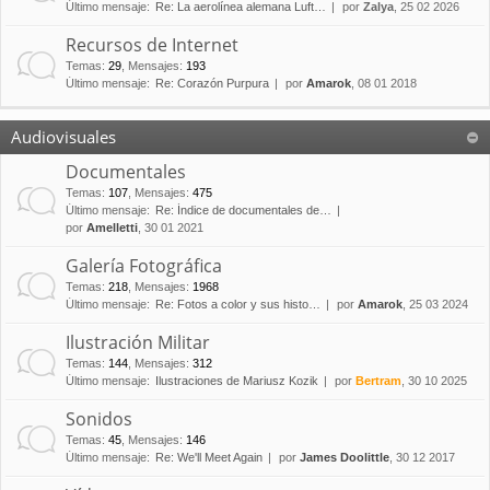
Último mensaje:
Re: La aerolínea alemana Luft…
por
Zalya
, 25 02 2026
Recursos de Internet
Temas
:
29
,
Mensajes
:
193
Último mensaje:
Re: Corazón Purpura
por
Amarok
, 08 01 2018
Audiovisuales
Documentales
Temas
:
107
,
Mensajes
:
475
Último mensaje:
Re: Índice de documentales de…
por
Amelletti
, 30 01 2021
Galería Fotográfica
Temas
:
218
,
Mensajes
:
1968
Último mensaje:
Re: Fotos a color y sus histo…
por
Amarok
, 25 03 2024
Ilustración Militar
Temas
:
144
,
Mensajes
:
312
Último mensaje:
Ilustraciones de Mariusz Kozik
por
Bertram
, 30 10 2025
Sonidos
Temas
:
45
,
Mensajes
:
146
Último mensaje:
Re: We'll Meet Again
por
James Doolittle
, 30 12 2017