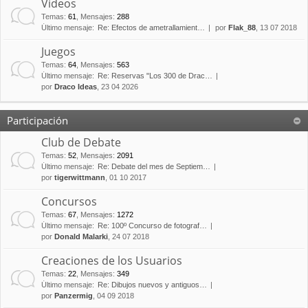
Vídeos
Temas
:
61
,
Mensajes
:
288
Último mensaje:
Re: Efectos de ametrallamient…
por
Flak_88
, 13 07 2018
Juegos
Temas
:
64
,
Mensajes
:
563
Último mensaje:
Re: Reservas "Los 300 de Drac…
por
Draco Ideas
, 23 04 2026
Participación
Club de Debate
Temas
:
52
,
Mensajes
:
2091
Último mensaje:
Re: Debate del mes de Septiem…
por
tigerwittmann
, 01 10 2017
Concursos
Temas
:
67
,
Mensajes
:
1272
Último mensaje:
Re: 100º Concurso de fotograf…
por
Donald Malarki
, 24 07 2018
Creaciones de los Usuarios
Temas
:
22
,
Mensajes
:
349
Último mensaje:
Re: Dibujos nuevos y antiguos…
por
Panzermig
, 04 09 2018