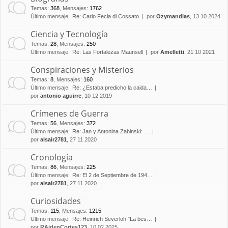
Temas
:
368
,
Mensajes
:
1762
Último mensaje:
Re: Carlo Fecia di Cossato
por
Ozymandias
, 13 10 2024
Ciencia y Tecnología
Temas
:
28
,
Mensajes
:
250
Último mensaje:
Re: Las Fortalezas Maunsell
por
Amelletti
, 21 10 2021
Conspiraciones y Misterios
Temas
:
8
,
Mensajes
:
160
Último mensaje:
Re: ¿Estaba predicho la caida…
por
antonio aguirre
, 10 12 2019
Crímenes de Guerra
Temas
:
56
,
Mensajes
:
372
Último mensaje:
Re: Jan y Antonina Zabinski: …
por
alsair2781
, 27 11 2020
Cronología
Temas
:
86
,
Mensajes
:
225
Último mensaje:
Re: El 2 de Septiembre de 194…
por
alsair2781
, 27 11 2020
Curiosidades
Temas
:
115
,
Mensajes
:
1215
Último mensaje:
Re: Heinrich Severloh "La bes…
por
RAidenCortes123
, 10 02 2025