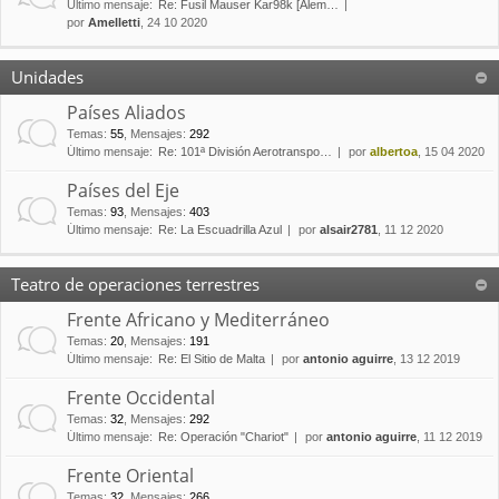
Último mensaje:
Re: Fusil Mauser Kar98k [Alem…
por
Amelletti
, 24 10 2020
Unidades
Países Aliados
Temas
:
55
,
Mensajes
:
292
Último mensaje:
Re: 101ª División Aerotranspo…
por
albertoa
, 15 04 2020
Países del Eje
Temas
:
93
,
Mensajes
:
403
Último mensaje:
Re: La Escuadrilla Azul
por
alsair2781
, 11 12 2020
Teatro de operaciones terrestres
Frente Africano y Mediterráneo
Temas
:
20
,
Mensajes
:
191
Último mensaje:
Re: El Sitio de Malta
por
antonio aguirre
, 13 12 2019
Frente Occidental
Temas
:
32
,
Mensajes
:
292
Último mensaje:
Re: Operación "Chariot"
por
antonio aguirre
, 11 12 2019
Frente Oriental
Temas
:
32
,
Mensajes
:
266