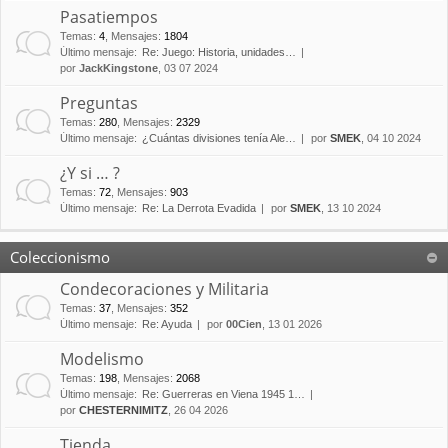
Pasatiempos
Temas
:
4
,
Mensajes
:
1804
Último mensaje:
Re: Juego: Historia, unidades…
por
JackKingstone
, 03 07 2024
Preguntas
Temas
:
280
,
Mensajes
:
2329
Último mensaje:
¿Cuántas divisiones tenía Ale…
por
SMEK
, 04 10 2024
¿Y si … ?
Temas
:
72
,
Mensajes
:
903
Último mensaje:
Re: La Derrota Evadida
por
SMEK
, 13 10 2024
Coleccionismo
Condecoraciones y Militaria
Temas
:
37
,
Mensajes
:
352
Último mensaje:
Re: Ayuda
por
00Cien
, 13 01 2026
Modelismo
Temas
:
198
,
Mensajes
:
2068
Último mensaje:
Re: Guerreras en Viena 1945 1…
por
CHESTERNIMITZ
, 26 04 2026
Tienda