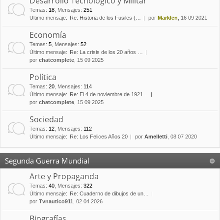
Desarrollo Tecnológico y Militar
Temas
:
18
,
Mensajes
:
251
Último mensaje:
Re: Historia de los Fusiles (…
por
Marklen
, 16 09 2021
Economía
Temas
:
5
,
Mensajes
:
52
Último mensaje:
Re: La crisis de los 20 años …
por
chatcomplete
, 15 09 2025
Política
Temas
:
20
,
Mensajes
:
114
Último mensaje:
Re: El 4 de noviembre de 1921…
por
chatcomplete
, 15 09 2025
Sociedad
Temas
:
12
,
Mensajes
:
112
Último mensaje:
Re: Los Felices Años 20
por
Amelletti
, 08 07 2020
Segunda Guerra Mundial
Arte y Propaganda
Temas
:
40
,
Mensajes
:
322
Último mensaje:
Re: Cuaderno de dibujos de un…
por
Tvnautico911
, 02 04 2026
Biografías