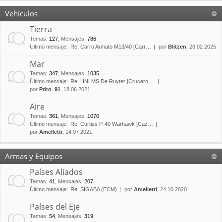
Vehículos
Tierra
Temas
:
127
,
Mensajes
:
786
Último mensaje:
Re: Carro Armato M13/40 [Carr…
por
Blitzen
, 28 02 2025
Mar
Temas
:
347
,
Mensajes
:
1035
Último mensaje:
Re: HNLMS De Ruyter [Crucero …
por
Pdro_91
, 18 06 2021
Aire
Temas
:
361
,
Mensajes
:
1070
Último mensaje:
Re: Curtiss P-40 Warhawk [Caz…
por
Amelletti
, 14 07 2021
Armas y Equipos
Países Aliados
Temas
:
41
,
Mensajes
:
207
Último mensaje:
Re: SIGABA (ECM)
por
Amelletti
, 24 10 2020
Países del Eje
Temas
:
54
,
Mensajes
:
319