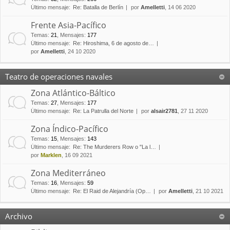
Último mensaje:
Re: Batalla de Berlín
por
Amelletti
, 14 06 2020
Frente Asia-Pacífico
Temas
:
21
,
Mensajes
:
177
Último mensaje:
Re: Hiroshima, 6 de agosto de…
por
Amelletti
, 24 10 2020
Teatro de operaciones navales
Zona Atlántico-Báltico
Temas
:
27
,
Mensajes
:
177
Último mensaje:
Re: La Patrulla del Norte
por
alsair2781
, 27 11 2020
Zona Índico-Pacífico
Temas
:
15
,
Mensajes
:
143
Último mensaje:
Re: The Murderers Row o "La l…
por
Marklen
, 16 09 2021
Zona Mediterráneo
Temas
:
16
,
Mensajes
:
59
Último mensaje:
Re: El Raid de Alejandría (Op…
por
Amelletti
, 21 10 2021
Archivo