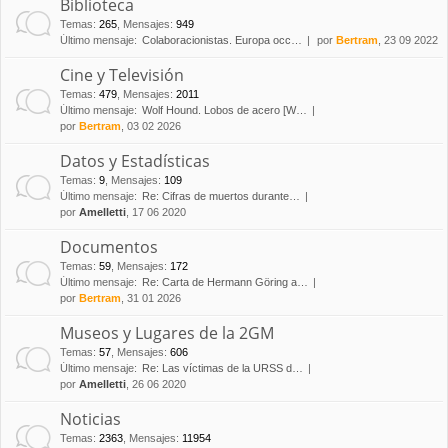
Biblioteca
Temas
:
265
,
Mensajes
:
949
Último mensaje:
Colaboracionistas. Europa occ…
por
Bertram
, 23 09 2022
Cine y Televisión
Temas
:
479
,
Mensajes
:
2011
Último mensaje:
Wolf Hound. Lobos de acero [W…
por
Bertram
, 03 02 2026
Datos y Estadísticas
Temas
:
9
,
Mensajes
:
109
Último mensaje:
Re: Cifras de muertos durante…
por
Amelletti
, 17 06 2020
Documentos
Temas
:
59
,
Mensajes
:
172
Último mensaje:
Re: Carta de Hermann Göring a…
por
Bertram
, 31 01 2026
Museos y Lugares de la 2GM
Temas
:
57
,
Mensajes
:
606
Último mensaje:
Re: Las víctimas de la URSS d…
por
Amelletti
, 26 06 2020
Noticias
Temas
:
2363
,
Mensajes
:
11954