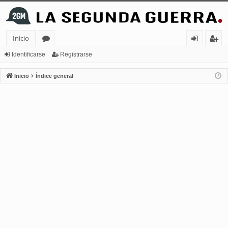
Inicio
or
de
eg
Identificarse
Registrarse
os
nt
ist
Inicio
Índice general
ifi
ra
ca
rs
rs
e
e