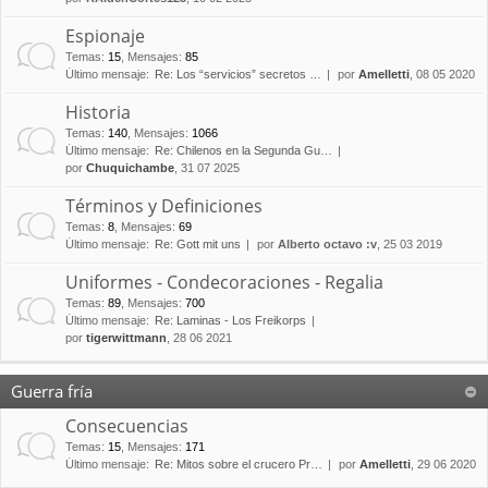
Espionaje
Temas
:
15
,
Mensajes
:
85
Último mensaje:
Re: Los “servicios” secretos …
por
Amelletti
, 08 05 2020
Historia
Temas
:
140
,
Mensajes
:
1066
Último mensaje:
Re: Chilenos en la Segunda Gu…
por
Chuquichambe
, 31 07 2025
Términos y Definiciones
Temas
:
8
,
Mensajes
:
69
Último mensaje:
Re: Gott mit uns
por
Alberto octavo :v
, 25 03 2019
Uniformes - Condecoraciones - Regalia
Temas
:
89
,
Mensajes
:
700
Último mensaje:
Re: Laminas - Los Freikorps
por
tigerwittmann
, 28 06 2021
Guerra fría
Consecuencias
Temas
:
15
,
Mensajes
:
171
Último mensaje:
Re: Mitos sobre el crucero Pr…
por
Amelletti
, 29 06 2020