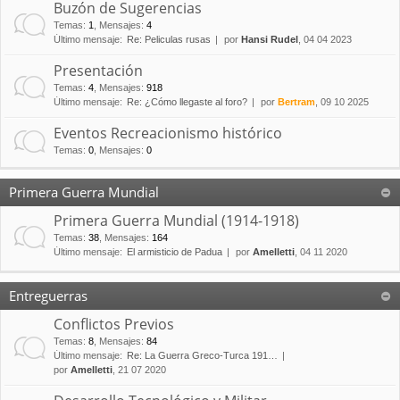
Buzón de Sugerencias
Temas
:
1
,
Mensajes
:
4
Último mensaje:
Re: Peliculas rusas
por
Hansi Rudel
, 04 04 2023
Presentación
Temas
:
4
,
Mensajes
:
918
Último mensaje:
Re: ¿Cómo llegaste al foro?
por
Bertram
, 09 10 2025
Eventos Recreacionismo histórico
Temas
:
0
,
Mensajes
:
0
Primera Guerra Mundial
Primera Guerra Mundial (1914-1918)
Temas
:
38
,
Mensajes
:
164
Último mensaje:
El armisticio de Padua
por
Amelletti
, 04 11 2020
Entreguerras
Conflictos Previos
Temas
:
8
,
Mensajes
:
84
Último mensaje:
Re: La Guerra Greco-Turca 191…
por
Amelletti
, 21 07 2020