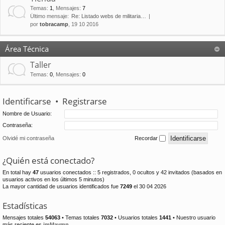
Temas
:
1
,
Mensajes
:
7
Último mensaje:
Re: Listado webs de militaria…
por
tobracamp
, 19 10 2016
Área Técnica
Taller
Temas
:
0
,
Mensajes
:
0
Identificarse
•
Registrarse
Nombre de Usuario:
Contraseña:
Olvidé mi contraseña
Recordar
¿Quién está conectado?
En total hay
47
usuarios conectados :: 5 registrados, 0 ocultos y 42 invitados (basados en
usuarios activos en los últimos 5 minutos)
La mayor cantidad de usuarios identificados fue
7249
el 30 04 2026
Estadísticas
Mensajes totales
54063
• Temas totales
7032
• Usuarios totales
1441
• Nuestro usuario
más reciente es
jmMaymn