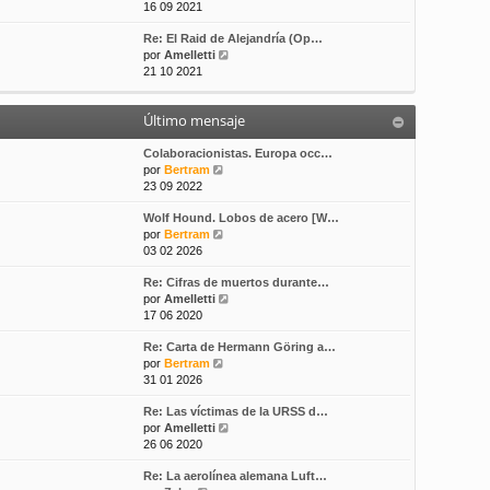
e
16 09 2021
s
t
r
a
i
Re: El Raid de Alejandría (Op…
ú
j
m
V
por
Amelletti
l
e
o
e
21 10 2021
t
m
r
i
e
ú
m
n
Último mensaje
l
o
s
t
m
a
i
Colaboracionistas. Europa occ…
e
j
V
m
por
Bertram
n
e
e
o
23 09 2022
s
r
m
a
Wolf Hound. Lobos de acero [W…
ú
e
j
V
por
Bertram
l
n
e
e
03 02 2026
t
s
r
i
a
Re: Cifras de muertos durante…
ú
m
j
V
por
Amelletti
l
o
e
e
17 06 2020
t
m
r
i
e
Re: Carta de Hermann Göring a…
ú
m
n
V
por
Bertram
l
o
s
e
31 01 2026
t
m
a
r
i
e
j
Re: Las víctimas de la URSS d…
ú
m
n
e
V
por
Amelletti
l
o
s
e
26 06 2020
t
m
a
r
i
e
j
Re: La aerolínea alemana Luft…
ú
m
n
e