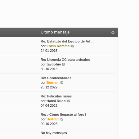
Último mensaje
Re: Estatuto del Equipo de Ad…
V
por
Erwin Rommel
e
24 01 2015
r
Re: Licencia CC para artículos
ú
V
por
tavoohio
l
e
30 10 2013
t
r
i
Re: Condecorados
ú
m
V
por
Bertram
l
o
e
23 12 2022
t
m
r
i
e
Re: Peliculas rusas
ú
m
n
V
por
Hansi Rudel
l
o
s
e
04 04 2023
t
m
a
r
i
e
j
Re: ¿Cómo llegaste al foro?
ú
m
n
e
V
por
Bertram
l
o
s
e
09 10 2025
t
m
a
r
i
e
j
No hay mensajes
ú
m
n
e
l
o
s