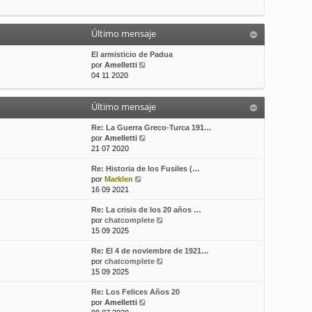
t
m
a
i
e
j
m
n
e
Último mensaje
o
s
m
a
El armisticio de Padua
e
j
V
por
Amelletti
n
e
e
04 11 2020
s
r
a
ú
j
Último mensaje
l
e
t
i
Re: La Guerra Greco-Turca 191…
m
V
por
Amelletti
o
e
21 07 2020
m
r
Re: Historia de los Fusiles (…
e
ú
V
por
Marklen
n
l
e
16 09 2021
s
t
r
a
i
Re: La crisis de los 20 años …
ú
j
m
V
por
chatcomplete
l
e
o
e
15 09 2025
t
m
r
i
e
Re: El 4 de noviembre de 1921…
ú
m
n
V
por
chatcomplete
l
o
s
e
15 09 2025
t
m
a
r
i
e
j
Re: Los Felices Años 20
ú
m
n
e
V
por
Amelletti
l
o
s