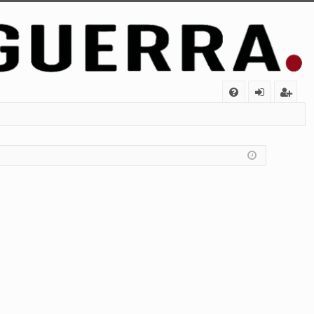
FA
de
eg
Q
nt
ist
ifi
ra
ca
rs
rs
e
e