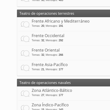
Temas
:
93
,
Mensajes
:
403
Teatro de operaciones terrestres
Frente Africano y Mediterráneo
Temas
:
20
,
Mensajes
:
191
Frente Occidental
Temas
:
32
,
Mensajes
:
292
Frente Oriental
Temas
:
32
,
Mensajes
:
266
Frente Asia-Pacífico
Temas
:
21
,
Mensajes
:
177
Teatro de operaciones navales
Zona Atlántico-Báltico
Temas
:
27
,
Mensajes
:
177
Zona Índico-Pacífico
Temas
:
15
,
Mensajes
:
143