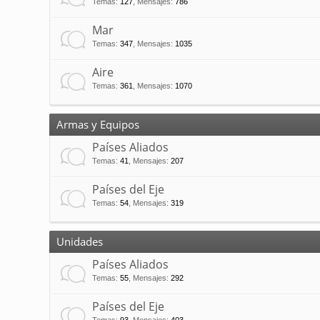
Temas
:
127
,
Mensajes
:
786
Mar
Temas
:
347
,
Mensajes
:
1035
Aire
Temas
:
361
,
Mensajes
:
1070
Armas y Equipos
Países Aliados
Temas
:
41
,
Mensajes
:
207
Países del Eje
Temas
:
54
,
Mensajes
:
319
Unidades
Países Aliados
Temas
:
55
,
Mensajes
:
292
Países del Eje