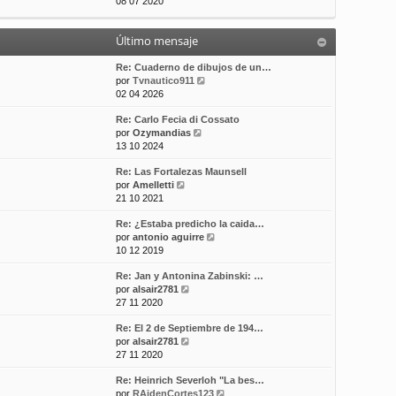
e
08 07 2020
t
m
a
r
i
e
j
ú
m
n
e
Último mensaje
l
o
s
t
m
a
i
Re: Cuaderno de dibujos de un…
e
j
m
V
por
Tvnautico911
n
e
o
e
02 04 2026
s
m
r
a
Re: Carlo Fecia di Cossato
e
ú
j
V
por
Ozymandias
n
l
e
e
13 10 2024
s
t
r
a
i
Re: Las Fortalezas Maunsell
ú
j
m
V
por
Amelletti
l
e
o
e
21 10 2021
t
m
r
i
e
Re: ¿Estaba predicho la caida…
ú
m
n
V
por
antonio aguirre
l
o
s
e
10 12 2019
t
m
a
r
i
e
j
Re: Jan y Antonina Zabinski: …
ú
m
n
e
V
por
alsair2781
l
o
s
e
27 11 2020
t
m
a
r
i
e
j
Re: El 2 de Septiembre de 194…
ú
m
n
e
V
por
alsair2781
l
o
s
e
27 11 2020
t
m
a
r
i
e
j
Re: Heinrich Severloh "La bes…
ú
m
n
e
V
por
RAidenCortes123
l
o
s