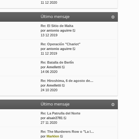
e
11 12 2020
t
s
r
i
a
ú
m
j
Último mensaje
l
o
e
t
m
i
Re: El Sitio de Malta
e
m
V
por
antonio aguirre
n
o
e
13 12 2019
s
m
r
a
Re: Operación "Chariot"
e
ú
j
V
por
antonio aguirre
n
l
e
e
11 12 2019
s
t
r
a
i
Re: Batalla de Berlín
ú
j
m
V
por
Amelletti
l
e
o
e
14 06 2020
t
m
r
i
e
Re: Hiroshima, 6 de agosto de…
ú
m
n
V
por
Amelletti
l
o
s
e
24 10 2020
t
m
a
r
i
e
j
ú
m
n
e
Último mensaje
l
o
s
t
m
a
i
Re: La Patrulla del Norte
e
j
m
V
por
alsair2781
n
e
o
e
27 11 2020
s
m
r
a
Re: The Murderers Row o "La l…
e
ú
j
V
por
Marklen
n
l
e