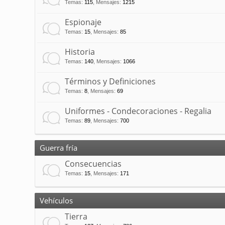
Temas
:
115
,
Mensajes
:
1215
Espionaje
Temas
:
15
,
Mensajes
:
85
Historia
Temas
:
140
,
Mensajes
:
1066
Términos y Definiciones
Temas
:
8
,
Mensajes
:
69
Uniformes - Condecoraciones - Regalia
Temas
:
89
,
Mensajes
:
700
Guerra fría
Consecuencias
Temas
:
15
,
Mensajes
:
171
Vehículos
Tierra