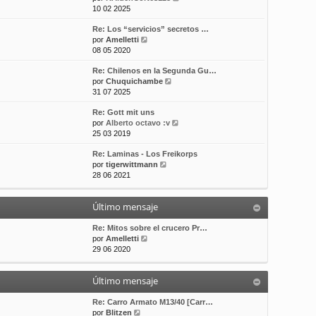
e
10 02 2025
t
m
a
r
i
e
j
Re: Los “servicios” secretos …
ú
m
n
e
V
por
Amelletti
l
o
s
e
08 05 2020
t
m
a
r
i
e
j
Re: Chilenos en la Segunda Gu…
ú
m
n
e
V
por
Chuquichambe
l
o
s
e
31 07 2025
t
m
a
r
i
e
j
Re: Gott mit uns
ú
m
n
e
V
por
Alberto octavo :v
l
o
s
e
25 03 2019
t
m
a
r
i
e
j
Re: Laminas - Los Freikorps
ú
m
n
e
V
por
tigerwittmann
l
o
s
e
28 06 2021
t
m
a
r
i
e
j
ú
m
n
e
Último mensaje
l
o
s
t
m
a
i
Re: Mitos sobre el crucero Pr…
e
j
V
m
por
Amelletti
n
e
e
o
29 06 2020
s
r
m
a
ú
e
j
Último mensaje
l
n
e
t
s
i
a
Re: Carro Armato M13/40 [Carr…
V
m
j
por
Blitzen