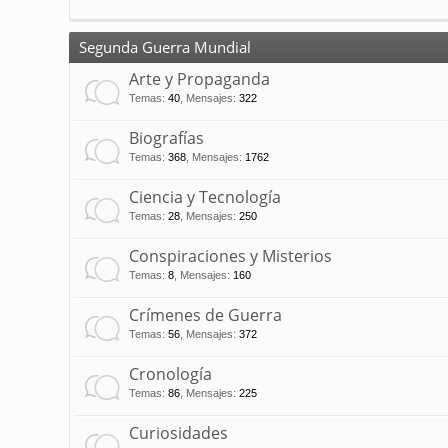
Segunda Guerra Mundial
Arte y Propaganda
Temas
:
40
,
Mensajes
:
322
Biografías
Temas
:
368
,
Mensajes
:
1762
Ciencia y Tecnología
Temas
:
28
,
Mensajes
:
250
Conspiraciones y Misterios
Temas
:
8
,
Mensajes
:
160
Crímenes de Guerra
Temas
:
56
,
Mensajes
:
372
Cronología
Temas
:
86
,
Mensajes
:
225
Curiosidades