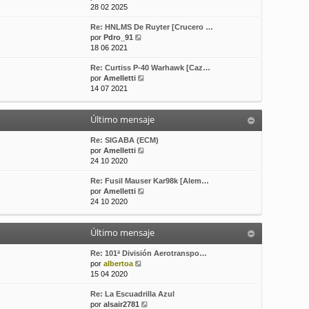
e
o
e
28 02 2025
r
m
Re: HNLMS De Ruyter [Crucero …
ú
e
V
por
Pdro_91
l
n
e
18 06 2021
t
s
r
i
a
Re: Curtiss P-40 Warhawk [Caz…
ú
m
j
V
por
Amelletti
l
o
e
e
14 07 2021
t
m
r
i
e
ú
m
n
Último mensaje
l
o
s
t
m
a
i
Re: SIGABA (ECM)
e
j
m
V
por
Amelletti
n
e
o
e
24 10 2020
s
m
r
a
Re: Fusil Mauser Kar98k [Alem…
e
ú
j
V
por
Amelletti
n
l
e
e
24 10 2020
s
t
r
a
i
ú
j
m
Último mensaje
l
e
o
t
m
i
Re: 101ª División Aerotranspo…
e
V
m
por
albertoa
n
e
o
15 04 2020
s
r
m
a
Re: La Escuadrilla Azul
ú
e
j
V
por
alsair2781
l
n
e