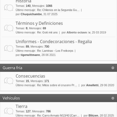
Historia
Temas
:
140
,
Mensajes
:
1066
Último mensaje:
Re: Chilenos en la Segunda Gu…
por
Chuquichambe
, 31 07 2025
Términos y Definiciones
Temas
:
8
,
Mensajes
:
69
Último mensaje:
Re: Gott mit uns
por
Alberto octavo :v
, 25 03 2019
Uniformes - Condecoraciones - Regalia
Temas
:
89
,
Mensajes
:
700
Último mensaje:
Re: Laminas - Los Freikorps
por
tigerwittmann
, 28 06 2021
Guerra fría
Consecuencias
Temas
:
15
,
Mensajes
:
171
Último mensaje:
Re: Mitos sobre el crucero Pr…
por
Amelletti
, 29 06 2020
Vehículos
Tierra
Temas
:
127
,
Mensajes
:
786
Último mensaje:
Re: Carro Armato M13/40 [Carr…
por
Blitzen
, 28 02 2025