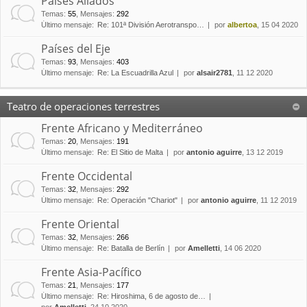
Países Aliados
Temas
:
55
,
Mensajes
:
292
Último mensaje:
Re: 101ª División Aerotranspo…
por
albertoa
, 15 04 2020
Países del Eje
Temas
:
93
,
Mensajes
:
403
Último mensaje:
Re: La Escuadrilla Azul
por
alsair2781
, 11 12 2020
Teatro de operaciones terrestres
Frente Africano y Mediterráneo
Temas
:
20
,
Mensajes
:
191
Último mensaje:
Re: El Sitio de Malta
por
antonio aguirre
, 13 12 2019
Frente Occidental
Temas
:
32
,
Mensajes
:
292
Último mensaje:
Re: Operación "Chariot"
por
antonio aguirre
, 11 12 2019
Frente Oriental
Temas
:
32
,
Mensajes
:
266
Último mensaje:
Re: Batalla de Berlín
por
Amelletti
, 14 06 2020
Frente Asia-Pacífico
Temas
:
21
,
Mensajes
:
177
Último mensaje:
Re: Hiroshima, 6 de agosto de…