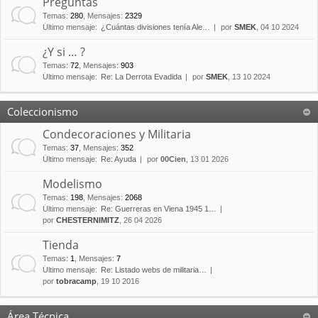
Preguntas
Temas
:
280
,
Mensajes
:
2329
Último mensaje:
¿Cuántas divisiones tenía Ale…
por
SMEK
, 04 10 2024
¿Y si … ?
Temas
:
72
,
Mensajes
:
903
Último mensaje:
Re: La Derrota Evadida
por
SMEK
, 13 10 2024
Coleccionismo
Condecoraciones y Militaria
Temas
:
37
,
Mensajes
:
352
Último mensaje:
Re: Ayuda
por
00Cien
, 13 01 2026
Modelismo
Temas
:
198
,
Mensajes
:
2068
Último mensaje:
Re: Guerreras en Viena 1945 1…
por
CHESTERNIMITZ
, 26 04 2026
Tienda
Temas
:
1
,
Mensajes
:
7
Último mensaje:
Re: Listado webs de militaria…
por
tobracamp
, 19 10 2016
Área Técnica