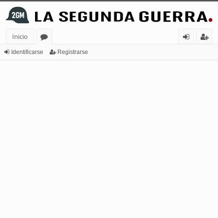
Inicio
or
de
eg
Identificarse
Registrarse
os
nt
ist
ifi
ra
ca
rs
rs
e
e