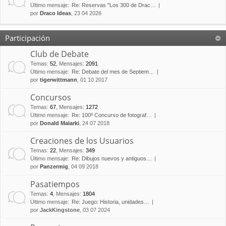
Último mensaje:
Re: Reservas "Los 300 de Drac…
por
Draco Ideas
, 23 04 2026
Participación
Club de Debate
Temas
:
52
,
Mensajes
:
2091
Último mensaje:
Re: Debate del mes de Septiem…
por
tigerwittmann
, 01 10 2017
Concursos
Temas
:
67
,
Mensajes
:
1272
Último mensaje:
Re: 100º Concurso de fotograf…
por
Donald Malarki
, 24 07 2018
Creaciones de los Usuarios
Temas
:
22
,
Mensajes
:
349
Último mensaje:
Re: Dibujos nuevos y antiguos…
por
Panzermig
, 04 09 2018
Pasatiempos
Temas
:
4
,
Mensajes
:
1804
Último mensaje:
Re: Juego: Historia, unidades…
por
JackKingstone
, 03 07 2024