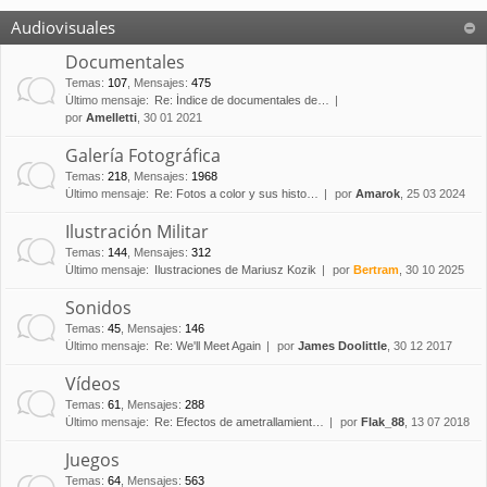
Audiovisuales
Documentales
Temas
:
107
,
Mensajes
:
475
Último mensaje:
Re: Índice de documentales de…
por
Amelletti
, 30 01 2021
Galería Fotográfica
Temas
:
218
,
Mensajes
:
1968
Último mensaje:
Re: Fotos a color y sus histo…
por
Amarok
, 25 03 2024
Ilustración Militar
Temas
:
144
,
Mensajes
:
312
Último mensaje:
Ilustraciones de Mariusz Kozik
por
Bertram
, 30 10 2025
Sonidos
Temas
:
45
,
Mensajes
:
146
Último mensaje:
Re: We'll Meet Again
por
James Doolittle
, 30 12 2017
Vídeos
Temas
:
61
,
Mensajes
:
288
Último mensaje:
Re: Efectos de ametrallamient…
por
Flak_88
, 13 07 2018
Juegos
Temas
:
64
,
Mensajes
:
563