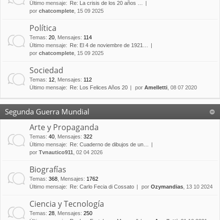
Último mensaje:
Re: La crisis de los 20 años …
por
chatcomplete
, 15 09 2025
Política
Temas
:
20
,
Mensajes
:
114
Último mensaje:
Re: El 4 de noviembre de 1921…
por
chatcomplete
, 15 09 2025
Sociedad
Temas
:
12
,
Mensajes
:
112
Último mensaje:
Re: Los Felices Años 20
por
Amelletti
, 08 07 2020
Segunda Guerra Mundial
Arte y Propaganda
Temas
:
40
,
Mensajes
:
322
Último mensaje:
Re: Cuaderno de dibujos de un…
por
Tvnautico911
, 02 04 2026
Biografías
Temas
:
368
,
Mensajes
:
1762
Último mensaje:
Re: Carlo Fecia di Cossato
por
Ozymandias
, 13 10 2024
Ciencia y Tecnología
Temas
:
28
,
Mensajes
:
250