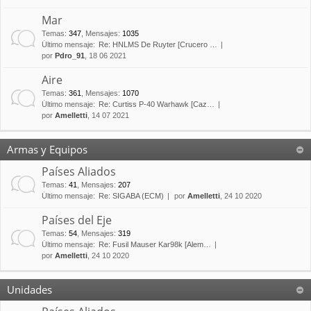
Mar
Temas
:
347
,
Mensajes
:
1035
Último mensaje:
Re: HNLMS De Ruyter [Crucero …
por
Pdro_91
, 18 06 2021
Aire
Temas
:
361
,
Mensajes
:
1070
Último mensaje:
Re: Curtiss P-40 Warhawk [Caz…
por
Amelletti
, 14 07 2021
Armas y Equipos
Países Aliados
Temas
:
41
,
Mensajes
:
207
Último mensaje:
Re: SIGABA (ECM)
por
Amelletti
, 24 10 2020
Países del Eje
Temas
:
54
,
Mensajes
:
319
Último mensaje:
Re: Fusil Mauser Kar98k [Alem…
por
Amelletti
, 24 10 2020
Unidades