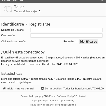
Taller
Temas
:
0
,
Mensajes
:
0
Identificarse
•
Registrarse
Nombre de Usuario:
Contraseña:
Olvidé mi contraseña
Recordar
¿Quién está conectado?
En total hay
87
usuarios conectados :: 7 registrados, 0 ocultos y 80 invitados (basados en
usuarios activos en los últimos 5 minutos)
La mayor cantidad de usuarios identificados fue
7249
el 30 04 2026
Estadísticas
Mensajes totales
54063
• Temas totales
7032
• Usuarios totales
1441
• Nuestro usuario
más reciente es
jmMaymn
Inicio
Índice general
Borrar cookies
Todos los horarios son
UTC+02:00
Desarrollado por
phpBB
® Forum Software © phpBB Limited
Style por
Arty
- phpBB 3.3 por MrGaby
Traducción al español por
phpBB España