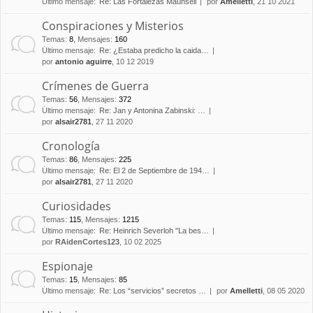
Último mensaje:
Re: Las Fortalezas Maunsell
por
Amelletti
, 21 10 2021
Conspiraciones y Misterios
Temas
:
8
,
Mensajes
:
160
Último mensaje:
Re: ¿Estaba predicho la caida…
por
antonio aguirre
, 10 12 2019
Crímenes de Guerra
Temas
:
56
,
Mensajes
:
372
Último mensaje:
Re: Jan y Antonina Zabinski: …
por
alsair2781
, 27 11 2020
Cronología
Temas
:
86
,
Mensajes
:
225
Último mensaje:
Re: El 2 de Septiembre de 194…
por
alsair2781
, 27 11 2020
Curiosidades
Temas
:
115
,
Mensajes
:
1215
Último mensaje:
Re: Heinrich Severloh "La bes…
por
RAidenCortes123
, 10 02 2025
Espionaje
Temas
:
15
,
Mensajes
:
85
Último mensaje:
Re: Los “servicios” secretos …
por
Amelletti
, 08 05 2020