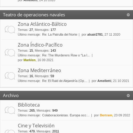
por
Amelletti
, 24 10 2020
Teatro de operaciones navales
Zona Atlántico-Báltico
Temas
:
27
,
Mensajes
:
177
Último mensaje:
Re: La Patrulla del Norte
por
alsair2781
, 27 11 2020
Zona Índico-Pacífico
Temas
:
15
,
Mensajes
:
143
Último mensaje:
Re: The Murderers Row o "La l…
por
Marklen
, 16 09 2021
Zona Mediterráneo
Temas
:
16
,
Mensajes
:
59
Último mensaje:
Re: El Raid de Alejandría (Op…
por
Amelletti
, 21 10 2021
Archivo
Biblioteca
Temas
:
265
,
Mensajes
:
949
Último mensaje:
Colaboracionistas. Europa occ…
por
Bertram
, 23 09 2022
Cine y Televisión
Temas
:
479
,
Mensajes
:
2011