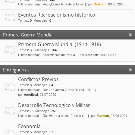
Último mensaje:
Re: ¿Cómo llegaste al foro?
por
Bertram
, 09 10 2025
Eventos Recreacionismo histórico
Temas
:
0
,
Mensajes
:
0
Primera Guerra Mundial
Primera Guerra Mundial (1914-1918)
Temas
:
38
,
Mensajes
:
164
Último mensaje:
El armisticio de Padua
por
Amelletti
, 04 11 2020
Entreguerras
Conflictos Previos
Temas
:
8
,
Mensajes
:
84
Último mensaje:
Re: La Guerra Greco-Turca 191…
por
Amelletti
, 21 07 2020
Desarrollo Tecnológico y Militar
Temas
:
18
,
Mensajes
:
251
Último mensaje:
Re: Historia de los Fusiles (…
por
Marklen
, 16 09 2021
Economía
Temas
:
5
,
Mensajes
:
52