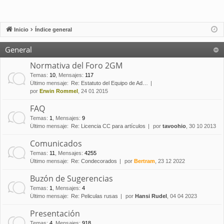
Inicio
Índice general
General
Normativa del Foro 2GM
Temas
:
10
,
Mensajes
:
117
Último mensaje:
Re: Estatuto del Equipo de Ad…
por
Erwin Rommel
, 24 01 2015
FAQ
Temas
:
1
,
Mensajes
:
9
Último mensaje:
Re: Licencia CC para artículos
por
tavoohio
, 30 10 2013
Comunicados
Temas
:
11
,
Mensajes
:
4255
Último mensaje:
Re: Condecorados
por
Bertram
, 23 12 2022
Buzón de Sugerencias
Temas
:
1
,
Mensajes
:
4
Último mensaje:
Re: Peliculas rusas
por
Hansi Rudel
, 04 04 2023
Presentación
Temas
:
4
,
Mensajes
:
918