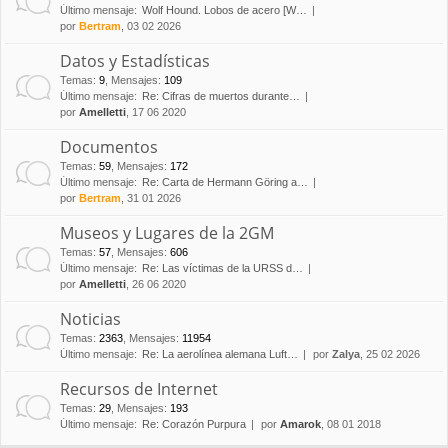
Último mensaje:
Wolf Hound. Lobos de acero [W…
por
Bertram
, 03 02 2026
Datos y Estadísticas
Temas
:
9
,
Mensajes
:
109
Último mensaje:
Re: Cifras de muertos durante…
por
Amelletti
, 17 06 2020
Documentos
Temas
:
59
,
Mensajes
:
172
Último mensaje:
Re: Carta de Hermann Göring a…
por
Bertram
, 31 01 2026
Museos y Lugares de la 2GM
Temas
:
57
,
Mensajes
:
606
Último mensaje:
Re: Las víctimas de la URSS d…
por
Amelletti
, 26 06 2020
Noticias
Temas
:
2363
,
Mensajes
:
11954
Último mensaje:
Re: La aerolínea alemana Luft…
por
Zalya
, 25 02 2026
Recursos de Internet
Temas
:
29
,
Mensajes
:
193
Último mensaje:
Re: Corazón Purpura
por
Amarok
, 08 01 2018