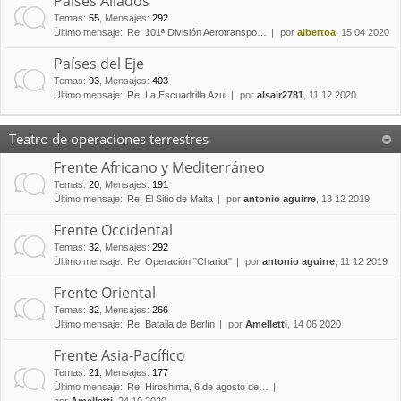
Países Aliados
Temas
:
55
,
Mensajes
:
292
Último mensaje:
Re: 101ª División Aerotranspo…
por
albertoa
, 15 04 2020
Países del Eje
Temas
:
93
,
Mensajes
:
403
Último mensaje:
Re: La Escuadrilla Azul
por
alsair2781
, 11 12 2020
Teatro de operaciones terrestres
Frente Africano y Mediterráneo
Temas
:
20
,
Mensajes
:
191
Último mensaje:
Re: El Sitio de Malta
por
antonio aguirre
, 13 12 2019
Frente Occidental
Temas
:
32
,
Mensajes
:
292
Último mensaje:
Re: Operación "Chariot"
por
antonio aguirre
, 11 12 2019
Frente Oriental
Temas
:
32
,
Mensajes
:
266
Último mensaje:
Re: Batalla de Berlín
por
Amelletti
, 14 06 2020
Frente Asia-Pacífico
Temas
:
21
,
Mensajes
:
177
Último mensaje:
Re: Hiroshima, 6 de agosto de…