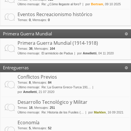
Último mensaje:
Re: ¿Cómo llegaste al foro?
por
Bertram
, 09 10 2025
Eventos Recreacionismo histórico
Temas
:
0
,
Mensajes
:
0
Primera Guerra Mundial
Primera Guerra Mundial (1914-1918)
Temas
:
38
,
Mensajes
:
164
Último mensaje:
El armisticio de Padua
por
Amelletti
, 04 11 2020
Entreguerras
Conflictos Previos
Temas
:
8
,
Mensajes
:
84
Último mensaje:
Re: La Guerra Greco-Turca 191…
por
Amelletti
, 21 07 2020
Desarrollo Tecnológico y Militar
Temas
:
18
,
Mensajes
:
251
Último mensaje:
Re: Historia de los Fusiles (…
por
Marklen
, 16 09 2021
Economía
Temas
:
5
,
Mensajes
:
52