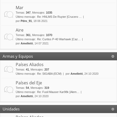
Mar
Temas
:
347
,
Mensajes
:
1035
Último mensaje:
Re: HNLMS De Ruyter [Crucero …
por
Pdro_91
, 18 06 2021
Aire
Temas
:
361
,
Mensajes
:
1070
Último mensaje:
Re: Curtiss P-40 Warhawk [Caz…
por
Amelletti
, 14 07 2021
Armas y Equipos
Países Aliados
Temas
:
41
,
Mensajes
:
207
Último mensaje:
Re: SIGABA (ECM)
por
Amelletti
, 24 10 2020
Países del Eje
Temas
:
54
,
Mensajes
:
319
Último mensaje:
Re: Fusil Mauser Kar98k [Alem…
por
Amelletti
, 24 10 2020
Unidades