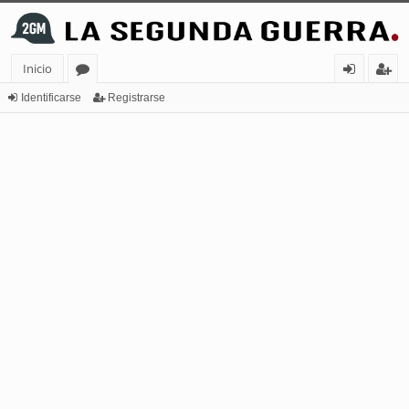
Inicio
or
de
eg
Identificarse
Registrarse
os
nt
ist
ifi
ra
ca
rs
rs
e
e