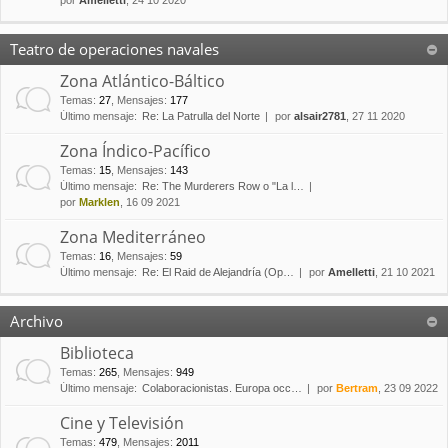
por
Amelletti
, 24 10 2020
Teatro de operaciones navales
Zona Atlántico-Báltico
Temas
:
27
,
Mensajes
:
177
Último mensaje:
Re: La Patrulla del Norte
por
alsair2781
, 27 11 2020
Zona Índico-Pacífico
Temas
:
15
,
Mensajes
:
143
Último mensaje:
Re: The Murderers Row o "La l…
por
Marklen
, 16 09 2021
Zona Mediterráneo
Temas
:
16
,
Mensajes
:
59
Último mensaje:
Re: El Raid de Alejandría (Op…
por
Amelletti
, 21 10 2021
Archivo
Biblioteca
Temas
:
265
,
Mensajes
:
949
Último mensaje:
Colaboracionistas. Europa occ…
por
Bertram
, 23 09 2022
Cine y Televisión
Temas
:
479
,
Mensajes
:
2011