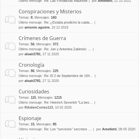
Último mensaje:
Re: Las Fortalezas Maunsell
por
Amelletti
, 21 10 2021
Conspiraciones y Misterios
Temas
:
8
,
Mensajes
:
160
Último mensaje:
Re: ¿Estaba predicho la caida…
por
antonio aguirre
, 10 12 2019
Crímenes de Guerra
Temas
:
56
,
Mensajes
:
372
Último mensaje:
Re: Jan y Antonina Zabinski: …
por
alsair2781
, 27 11 2020
Cronología
Temas
:
86
,
Mensajes
:
225
Último mensaje:
Re: El 2 de Septiembre de 194…
por
alsair2781
, 27 11 2020
Curiosidades
Temas
:
115
,
Mensajes
:
1215
Último mensaje:
Re: Heinrich Severloh "La bes…
por
RAidenCortes123
, 10 02 2025
Espionaje
Temas
:
15
,
Mensajes
:
85
Último mensaje:
Re: Los “servicios” secretos …
por
Amelletti
, 08 05 2020