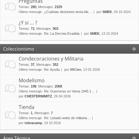
Preguntas
Temas
:
280
,
Mensajes
:
2329
Último mensaje:
¿Cuántas divisiones tenía Ale…
por
SMEK
, 04 10 2024
¿Y si … ?
Temas
:
72
,
Mensajes
:
903
Último mensaje:
Re: La Derrota Evadida
por
SMEK
, 13 10 2024
Coleccionismo
Condecoraciones y Militaria
Temas
:
37
,
Mensajes
:
352
Último mensaje:
Re: Ayuda
por
00Cien
, 13 01 2026
Modelismo
Temas
:
198
,
Mensajes
:
2068
Último mensaje:
Re: Guerreras en Viena 1945 1…
por
CHESTERNIMITZ
, 26 04 2026
Tienda
Temas
:
1
,
Mensajes
:
7
Último mensaje:
Re: Listado webs de militaria…
por
tobracamp
, 19 10 2016
Área Técnica