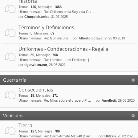
Historia
Temas
:
140
,
Mensajes
:
1066
Último mensaje:
Re: Chilenos en la Segunda Gu…
por
Chuquichambe
, 31 07 2025
Términos y Definiciones
Temas
:
8
,
Mensajes
:
69
Último mensaje:
Re: Gott mit uns
por
Alberto octavo :v
, 25 03 2019
Uniformes - Condecoraciones - Regalia
Temas
:
89
,
Mensajes
:
700
Último mensaje:
Re: Laminas - Los Freikorps
por
tigerwittmann
, 28 06 2021
Guerra fría
Consecuencias
Temas
:
15
,
Mensajes
:
171
Último mensaje:
Re: Mitos sobre el crucero Pr…
por
Amelletti
, 29 06 2020
Vehículos
Tierra
Temas
:
127
,
Mensajes
:
786
Último mensaje:
Re: Carro Armato M13/40 [Carr…
por
Blitzen
, 28 02 2025