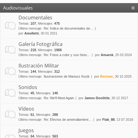
Audiovisuales
Documentales
Temas
:
107
,
Mensajes
:
475
Último mensaje:
Re: Índice de documentales de…
por
Amelletti
, 30 01 2021
Galería Fotográfica
Temas
:
218
,
Mensajes
:
1968
Último mensaje:
Re: Fotos a color y sus histo…
por
Amarok
, 25 03 2024
Ilustración Militar
Temas
:
144
,
Mensajes
:
312
Último mensaje:
Ilustraciones de Mariusz Kozik
por
Bertram
, 30 10 2025
Sonidos
Temas
:
45
,
Mensajes
:
146
Último mensaje:
Re: We'll Meet Again
por
James Doolittle
, 30 12 2017
Vídeos
Temas
:
61
,
Mensajes
:
288
Último mensaje:
Re: Efectos de ametrallamient…
por
Flak_88
, 13 07 2018
Juegos
Temas
:
64
,
Mensajes
:
563