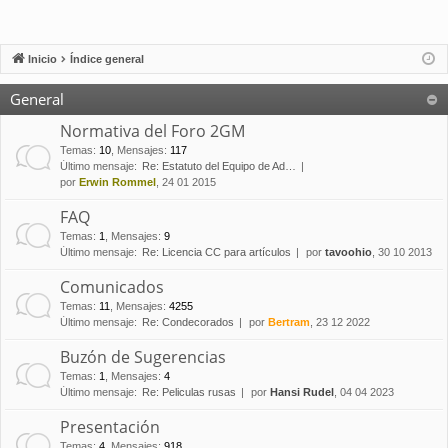
Inicio
Índice general
General
Normativa del Foro 2GM
Temas
:
10
,
Mensajes
:
117
Último mensaje:
Re: Estatuto del Equipo de Ad…
por
Erwin Rommel
, 24 01 2015
FAQ
Temas
:
1
,
Mensajes
:
9
Último mensaje:
Re: Licencia CC para artículos
por
tavoohio
, 30 10 2013
Comunicados
Temas
:
11
,
Mensajes
:
4255
Último mensaje:
Re: Condecorados
por
Bertram
, 23 12 2022
Buzón de Sugerencias
Temas
:
1
,
Mensajes
:
4
Último mensaje:
Re: Peliculas rusas
por
Hansi Rudel
, 04 04 2023
Presentación
Temas
:
4
,
Mensajes
:
918