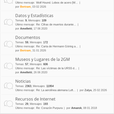
Último mensaje:
Wolf Hound. Lobos de acero [W…
por
Bertram
, 03 02 2026
Datos y Estadísticas
Temas
:
9
,
Mensajes
:
109
Último mensaje:
Re: Cifras de muertos durante…
por
Amelletti
, 17 06 2020
Documentos
Temas
:
59
,
Mensajes
:
172
Último mensaje:
Re: Carta de Hermann Göring a…
por
Bertram
, 31 01 2026
Museos y Lugares de la 2GM
Temas
:
57
,
Mensajes
:
606
Último mensaje:
Re: Las víctimas de la URSS d…
por
Amelletti
, 26 06 2020
Noticias
Temas
:
2363
,
Mensajes
:
11954
Último mensaje:
Re: La aerolínea alemana Luft…
por
Zalya
, 25 02 2026
Recursos de Internet
Temas
:
29
,
Mensajes
:
193
Último mensaje:
Re: Corazón Purpura
por
Amarok
, 08 01 2018