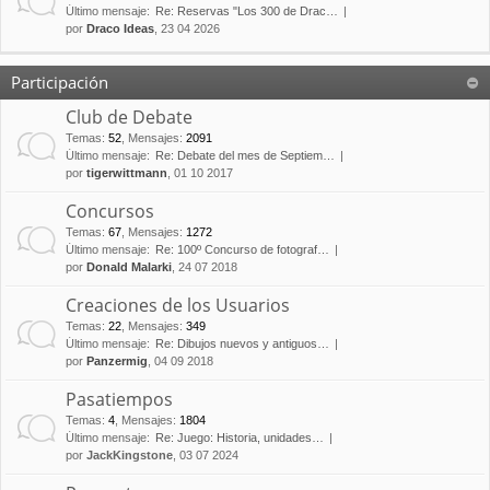
Último mensaje:
Re: Reservas "Los 300 de Drac…
por
Draco Ideas
, 23 04 2026
Participación
Club de Debate
Temas
:
52
,
Mensajes
:
2091
Último mensaje:
Re: Debate del mes de Septiem…
por
tigerwittmann
, 01 10 2017
Concursos
Temas
:
67
,
Mensajes
:
1272
Último mensaje:
Re: 100º Concurso de fotograf…
por
Donald Malarki
, 24 07 2018
Creaciones de los Usuarios
Temas
:
22
,
Mensajes
:
349
Último mensaje:
Re: Dibujos nuevos y antiguos…
por
Panzermig
, 04 09 2018
Pasatiempos
Temas
:
4
,
Mensajes
:
1804
Último mensaje:
Re: Juego: Historia, unidades…
por
JackKingstone
, 03 07 2024