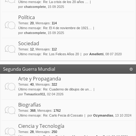
Último mensaje:
Re: La crisis de los 20 años …
por
chatcomplete
, 15 09 2025
Política
Temas
:
20
,
Mensajes
:
114
Último mensaje:
Re: El 4 de noviembre de 1921…
por
chatcomplete
, 15 09 2025
Sociedad
Temas
:
12
,
Mensajes
:
112
Último mensaje:
Re: Los Felices Años 20
por
Amelletti
, 08 07 2020
Segunda Guerra Mundial
Arte y Propaganda
Temas
:
40
,
Mensajes
:
322
Último mensaje:
Re: Cuaderno de dibujos de un…
por
Tvnautico911
, 02 04 2026
Biografías
Temas
:
368
,
Mensajes
:
1762
Último mensaje:
Re: Carlo Fecia di Cossato
por
Ozymandias
, 13 10 2024
Ciencia y Tecnología
Temas
:
28
,
Mensajes
:
250