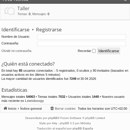
Taller
Temas
:
0
,
Mensajes
:
0
Identificarse
•
Registrarse
Nombre de Usuario:
Contraseña:
Olvidé mi contraseña
Recordar
¿Quién está conectado?
En total hay
85
usuarios conectados :: 5 registrados, 0 ocultos y 80 invitados (basados en
usuarios activos en los últimos 5 minutos)
La mayor cantidad de usuarios identificados fue
7249
el 30 04 2026
Estadísticas
Mensajes totales
54063
• Temas totales
7032
• Usuarios totales
1440
• Nuestro usuario
más reciente es
Lewisboogy
Inicio
Índice general
Borrar cookies
Todos los horarios son
UTC+02:00
Desarrollado por
phpBB
® Forum Software © phpBB Limited
Style por
Arty
- phpBB 3.3 por MrGaby
Traducción al español por
phpBB España