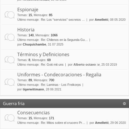
Espionaje
Temas
:
15
,
Mensajes
:
85
Último mensaje:
Re: Los “servicios” secretos …
por
Amelletti
, 08 05 2020
Historia
Temas
:
140
,
Mensajes
:
1066
Último mensaje:
Re: Chilenos en la Segunda Gu…
por
Chuquichambe
, 31 07 2025
Términos y Definiciones
Temas
:
8
,
Mensajes
:
69
Último mensaje:
Re: Gott mit uns
por
Alberto octavo :v
, 25 03 2019
Uniformes - Condecoraciones - Regalia
Temas
:
89
,
Mensajes
:
700
Último mensaje:
Re: Laminas - Los Freikorps
por
tigerwittmann
, 28 06 2021
Guerra fría
Consecuencias
Temas
:
15
,
Mensajes
:
171
Último mensaje:
Re: Mitos sobre el crucero Pr…
por
Amelletti
, 29 06 2020