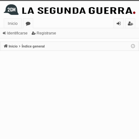
Inicio
or
de
eg
Identificarse
Registrarse
os
nt
ist
Inicio
Índice general
ifi
ra
ca
rs
rs
e
e