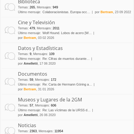
Biblioteca
Temas
:
265
,
Mensajes
:
949
Último mensaje:
Colaboracionistas. Europa occ…
por
Bertram
, 23 09 2022
Cine y Televisión
Temas
:
479
,
Mensajes
:
2011
Último mensaje:
Wolf Hound. Lobos de acero [W…
por
Bertram
, 03 02 2026
Datos y Estadísticas
Temas
:
9
,
Mensajes
:
109
Último mensaje:
Re: Cifras de muertos durante…
por
Amelletti
, 17 06 2020
Documentos
Temas
:
59
,
Mensajes
:
172
Último mensaje:
Re: Carta de Hermann Göring a…
por
Bertram
, 31 01 2026
Museos y Lugares de la 2GM
Temas
:
57
,
Mensajes
:
606
Último mensaje:
Re: Las víctimas de la URSS d…
por
Amelletti
, 26 06 2020
Noticias
Temas
:
2363
,
Mensajes
:
11954