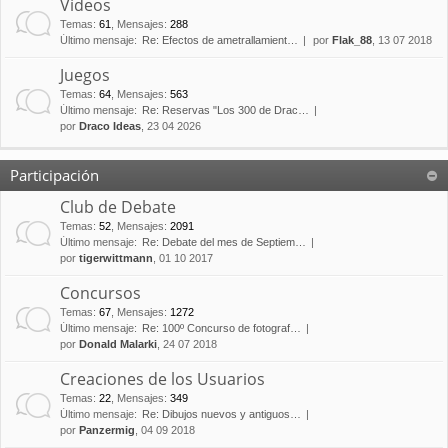
Vídeos
Temas
:
61
,
Mensajes
:
288
Último mensaje:
Re: Efectos de ametrallamient…
por
Flak_88
, 13 07 2018
Juegos
Temas
:
64
,
Mensajes
:
563
Último mensaje:
Re: Reservas "Los 300 de Drac…
por
Draco Ideas
, 23 04 2026
Participación
Club de Debate
Temas
:
52
,
Mensajes
:
2091
Último mensaje:
Re: Debate del mes de Septiem…
por
tigerwittmann
, 01 10 2017
Concursos
Temas
:
67
,
Mensajes
:
1272
Último mensaje:
Re: 100º Concurso de fotograf…
por
Donald Malarki
, 24 07 2018
Creaciones de los Usuarios
Temas
:
22
,
Mensajes
:
349
Último mensaje:
Re: Dibujos nuevos y antiguos…
por
Panzermig
, 04 09 2018