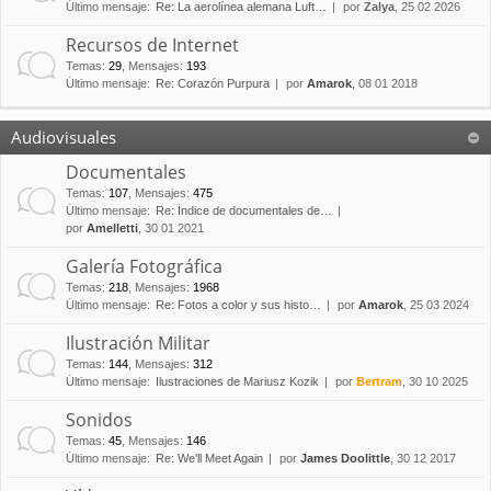
Último mensaje:
Re: La aerolínea alemana Luft…
por
Zalya
, 25 02 2026
Recursos de Internet
Temas
:
29
,
Mensajes
:
193
Último mensaje:
Re: Corazón Purpura
por
Amarok
, 08 01 2018
Audiovisuales
Documentales
Temas
:
107
,
Mensajes
:
475
Último mensaje:
Re: Índice de documentales de…
por
Amelletti
, 30 01 2021
Galería Fotográfica
Temas
:
218
,
Mensajes
:
1968
Último mensaje:
Re: Fotos a color y sus histo…
por
Amarok
, 25 03 2024
Ilustración Militar
Temas
:
144
,
Mensajes
:
312
Último mensaje:
Ilustraciones de Mariusz Kozik
por
Bertram
, 30 10 2025
Sonidos
Temas
:
45
,
Mensajes
:
146
Último mensaje:
Re: We'll Meet Again
por
James Doolittle
, 30 12 2017