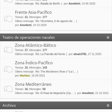
Último mensaje:
Re: Batalla de Berlín
por
Amelletti
, 14 06 2020
Frente Asia-Pacífico
Temas
:
21
,
Mensajes
:
177
Último mensaje:
Re: Hiroshima, 6 de agosto de…
por
Amelletti
, 24 10 2020
Teatro de operaciones navales
Zona Atlántico-Báltico
Temas
:
27
,
Mensajes
:
177
Último mensaje:
Re: La Patrulla del Norte
por
alsair2781
, 27 11 2020
Zona Índico-Pacífico
Temas
:
15
,
Mensajes
:
143
Último mensaje:
Re: The Murderers Row o "La l…
por
Marklen
, 16 09 2021
Zona Mediterráneo
Temas
:
16
,
Mensajes
:
59
Último mensaje:
Re: El Raid de Alejandría (Op…
por
Amelletti
, 21 10 2021
Archivo