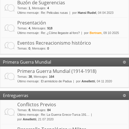
Buzón de Sugerencias
Temas
:
1
,
Mensajes
:
4
Último mensaje:
Re: Peliculas rusas
por
Hansi Rudel
, 04 04 2023
Presentación
Temas
:
4
,
Mensajes
:
918
Último mensaje:
Re: ¿Cómo llegaste al foro?
por
Bertram
, 09 10 2025
Eventos Recreacionismo histórico
Temas
:
0
,
Mensajes
:
0
Primera Guerra Mundial
Primera Guerra Mundial (1914-1918)
Temas
:
38
,
Mensajes
:
164
Último mensaje:
El armisticio de Padua
por
Amelletti
, 04 11 2020
Entreguerras
Conflictos Previos
Temas
:
8
,
Mensajes
:
84
Último mensaje:
Re: La Guerra Greco-Turca 191…
por
Amelletti
, 21 07 2020