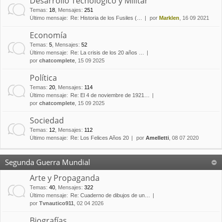
Desarrollo Tecnológico y Militar
Temas
:
18
,
Mensajes
:
251
Último mensaje:
Re: Historia de los Fusiles (…
por
Marklen
, 16 09 2021
Economía
Temas
:
5
,
Mensajes
:
52
Último mensaje:
Re: La crisis de los 20 años …
por
chatcomplete
, 15 09 2025
Política
Temas
:
20
,
Mensajes
:
114
Último mensaje:
Re: El 4 de noviembre de 1921…
por
chatcomplete
, 15 09 2025
Sociedad
Temas
:
12
,
Mensajes
:
112
Último mensaje:
Re: Los Felices Años 20
por
Amelletti
, 08 07 2020
Segunda Guerra Mundial
Arte y Propaganda
Temas
:
40
,
Mensajes
:
322
Último mensaje:
Re: Cuaderno de dibujos de un…
por
Tvnautico911
, 02 04 2026
Biografías