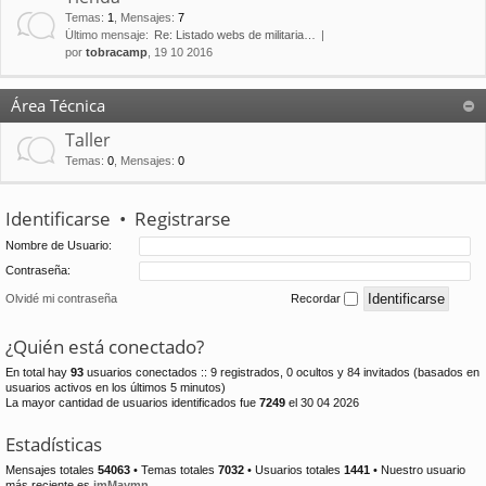
Temas
:
1
,
Mensajes
:
7
Último mensaje:
Re: Listado webs de militaria…
por
tobracamp
, 19 10 2016
Área Técnica
Taller
Temas
:
0
,
Mensajes
:
0
Identificarse
•
Registrarse
Nombre de Usuario:
Contraseña:
Olvidé mi contraseña
Recordar
¿Quién está conectado?
En total hay
93
usuarios conectados :: 9 registrados, 0 ocultos y 84 invitados (basados en
usuarios activos en los últimos 5 minutos)
La mayor cantidad de usuarios identificados fue
7249
el 30 04 2026
Estadísticas
Mensajes totales
54063
• Temas totales
7032
• Usuarios totales
1441
• Nuestro usuario
más reciente es
jmMaymn