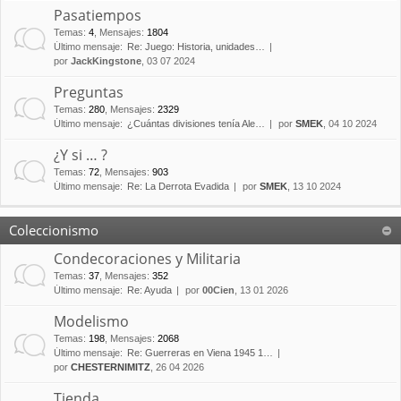
Pasatiempos
Temas
:
4
,
Mensajes
:
1804
Último mensaje:
Re: Juego: Historia, unidades…
por
JackKingstone
, 03 07 2024
Preguntas
Temas
:
280
,
Mensajes
:
2329
Último mensaje:
¿Cuántas divisiones tenía Ale…
por
SMEK
, 04 10 2024
¿Y si … ?
Temas
:
72
,
Mensajes
:
903
Último mensaje:
Re: La Derrota Evadida
por
SMEK
, 13 10 2024
Coleccionismo
Condecoraciones y Militaria
Temas
:
37
,
Mensajes
:
352
Último mensaje:
Re: Ayuda
por
00Cien
, 13 01 2026
Modelismo
Temas
:
198
,
Mensajes
:
2068
Último mensaje:
Re: Guerreras en Viena 1945 1…
por
CHESTERNIMITZ
, 26 04 2026
Tienda