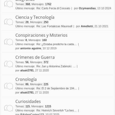
Temas
:
368
,
Mensajes
:
1762
Último mensaje:
Re: Carlo Fecia di Cossato
por
Ozymandias
, 13 10 2024
Ciencia y Tecnología
Temas
:
28
,
Mensajes
:
250
Último mensaje:
Re: Las Fortalezas Maunsell
por
Amelletti
, 21 10 2021
Conspiraciones y Misterios
Temas
:
8
,
Mensajes
:
160
Último mensaje:
Re: ¿Estaba predicho la caida…
por
antonio aguirre
, 10 12 2019
Crímenes de Guerra
Temas
:
56
,
Mensajes
:
372
Último mensaje:
Re: Jan y Antonina Zabinski: …
por
alsair2781
, 27 11 2020
Cronología
Temas
:
86
,
Mensajes
:
225
Último mensaje:
Re: El 2 de Septiembre de 194…
por
alsair2781
, 27 11 2020
Curiosidades
Temas
:
115
,
Mensajes
:
1215
Último mensaje:
Re: Heinrich Severloh "La bes…
por
RAidenCortes123
, 10 02 2025