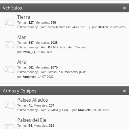
Vehículos
Tierra
Temas
:
127
,
Mensajes
:
786
Último mensaje:
Re: Carro Armato M13/40 [Carr…
por
Blitzen
, 28 02 2025
Mar
Temas
:
347
,
Mensajes
:
1035
Último mensaje:
Re: HNLMS De Ruyter [Crucero …
por
Pdro_91
, 18 06 2021
Aire
Temas
:
361
,
Mensajes
:
1070
Último mensaje:
Re: Curtiss P-40 Warhawk [Caz…
por
Amelletti
, 14 07 2021
Armas y Equipos
Países Aliados
Temas
:
41
,
Mensajes
:
207
Último mensaje:
Re: SIGABA (ECM)
por
Amelletti
, 24 10 2020
Países del Eje
Temas
:
54
,
Mensajes
:
319