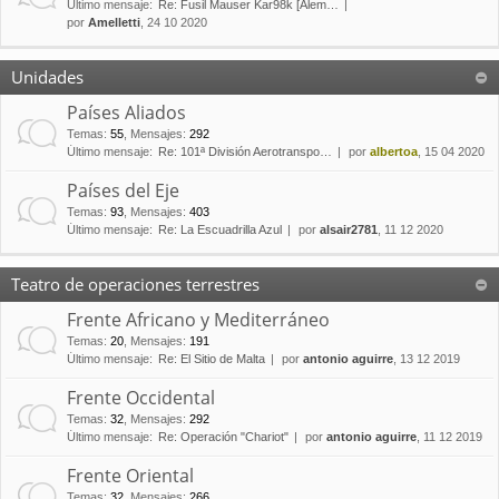
Último mensaje:
Re: Fusil Mauser Kar98k [Alem…
por
Amelletti
, 24 10 2020
Unidades
Países Aliados
Temas
:
55
,
Mensajes
:
292
Último mensaje:
Re: 101ª División Aerotranspo…
por
albertoa
, 15 04 2020
Países del Eje
Temas
:
93
,
Mensajes
:
403
Último mensaje:
Re: La Escuadrilla Azul
por
alsair2781
, 11 12 2020
Teatro de operaciones terrestres
Frente Africano y Mediterráneo
Temas
:
20
,
Mensajes
:
191
Último mensaje:
Re: El Sitio de Malta
por
antonio aguirre
, 13 12 2019
Frente Occidental
Temas
:
32
,
Mensajes
:
292
Último mensaje:
Re: Operación "Chariot"
por
antonio aguirre
, 11 12 2019
Frente Oriental
Temas
:
32
,
Mensajes
:
266