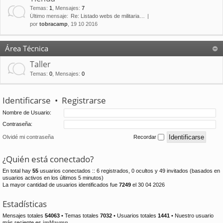
Temas
:
1
,
Mensajes
:
7
Último mensaje:
Re: Listado webs de militaria…
por
tobracamp
, 19 10 2016
Área Técnica
Taller
Temas
:
0
,
Mensajes
:
0
Identificarse
•
Registrarse
Nombre de Usuario:
Contraseña:
Olvidé mi contraseña
Recordar
¿Quién está conectado?
En total hay
55
usuarios conectados :: 6 registrados, 0 ocultos y 49 invitados (basados en
usuarios activos en los últimos 5 minutos)
La mayor cantidad de usuarios identificados fue
7249
el 30 04 2026
Estadísticas
Mensajes totales
54063
• Temas totales
7032
• Usuarios totales
1441
• Nuestro usuario
más reciente es
jmMaymn