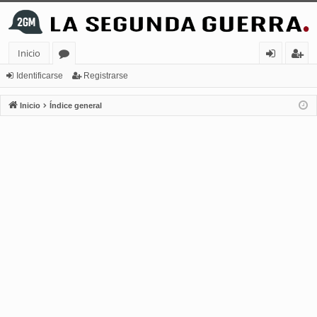
Inicio
or
de
eg
Identificarse
Registrarse
os
nt
ist
Inicio
Índice general
ifi
ra
ca
rs
rs
e
e