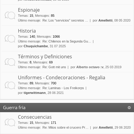
Espionaje
Temas
:
15
,
Mensajes
:
85
Último mensaje:
Re: Los “servicios” secretos …
por
Amelletti
, 08 05 2020
Historia
Temas
:
140
,
Mensajes
:
1066
Último mensaje:
Re: Chilenos en la Segunda Gu…
por
Chuquichambe
, 31 07 2025
Términos y Definiciones
Temas
:
8
,
Mensajes
:
69
Último mensaje:
Re: Gott mit uns
por
Alberto octavo :v
, 25 03 2019
Uniformes - Condecoraciones - Regalia
Temas
:
89
,
Mensajes
:
700
Último mensaje:
Re: Laminas - Los Freikorps
por
tigerwittmann
, 28 06 2021
Guerra fría
Consecuencias
Temas
:
15
,
Mensajes
:
171
Último mensaje:
Re: Mitos sobre el crucero Pr…
por
Amelletti
, 29 06 2020