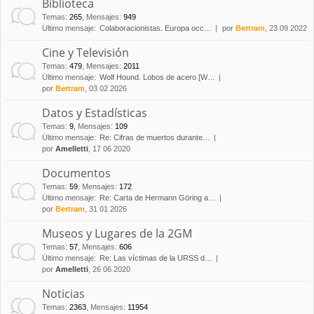
Biblioteca
Temas
:
265
,
Mensajes
:
949
Último mensaje:
Colaboracionistas. Europa occ…
por
Bertram
, 23 09 2022
Cine y Televisión
Temas
:
479
,
Mensajes
:
2011
Último mensaje:
Wolf Hound. Lobos de acero [W…
por
Bertram
, 03 02 2026
Datos y Estadísticas
Temas
:
9
,
Mensajes
:
109
Último mensaje:
Re: Cifras de muertos durante…
por
Amelletti
, 17 06 2020
Documentos
Temas
:
59
,
Mensajes
:
172
Último mensaje:
Re: Carta de Hermann Göring a…
por
Bertram
, 31 01 2026
Museos y Lugares de la 2GM
Temas
:
57
,
Mensajes
:
606
Último mensaje:
Re: Las víctimas de la URSS d…
por
Amelletti
, 26 06 2020
Noticias
Temas
:
2363
,
Mensajes
:
11954