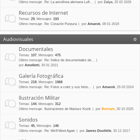
Último mensaje:
Re: La aerolínea alemana Luft…
por
Zalya
, 25 02 2026
Recursos de Internet
Temas
:
29
,
Mensajes
:
193
Último mensaje:
Re: Corazón Purpura
por
Amarok
, 08 01 2018
Audiovisuales
Documentales
Temas
:
107
,
Mensajes
:
475
Último mensaje:
Re: Índice de documentales de…
por
Amelletti
, 30 01 2021
Galería Fotográfica
Temas
:
218
,
Mensajes
:
1968
Último mensaje:
Re: Fotos a color y sus histo…
por
Amarok
, 25 03 2024
Ilustración Militar
Temas
:
144
,
Mensajes
:
312
Último mensaje:
Ilustraciones de Mariusz Kozik
por
Bertram
, 30 10 2025
Sonidos
Temas
:
45
,
Mensajes
:
146
Último mensaje:
Re: We'll Meet Again
por
James Doolittle
, 30 12 2017