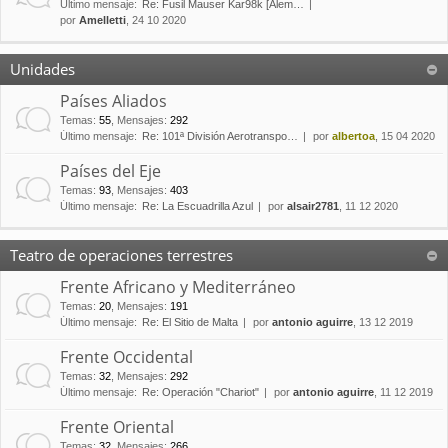
Último mensaje:
Re: Fusil Mauser Kar98k [Alem…
por
Amelletti
, 24 10 2020
Unidades
Países Aliados
Temas
:
55
,
Mensajes
:
292
Último mensaje:
Re: 101ª División Aerotranspo…
por
albertoa
, 15 04 2020
Países del Eje
Temas
:
93
,
Mensajes
:
403
Último mensaje:
Re: La Escuadrilla Azul
por
alsair2781
, 11 12 2020
Teatro de operaciones terrestres
Frente Africano y Mediterráneo
Temas
:
20
,
Mensajes
:
191
Último mensaje:
Re: El Sitio de Malta
por
antonio aguirre
, 13 12 2019
Frente Occidental
Temas
:
32
,
Mensajes
:
292
Último mensaje:
Re: Operación "Chariot"
por
antonio aguirre
, 11 12 2019
Frente Oriental
Temas
:
32
,
Mensajes
:
266