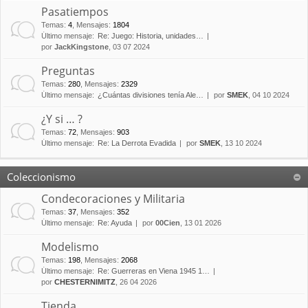
Pasatiempos
Temas
:
4
,
Mensajes
:
1804
Último mensaje:
Re: Juego: Historia, unidades…
por
JackKingstone
, 03 07 2024
Preguntas
Temas
:
280
,
Mensajes
:
2329
Último mensaje:
¿Cuántas divisiones tenía Ale…
por
SMEK
, 04 10 2024
¿Y si … ?
Temas
:
72
,
Mensajes
:
903
Último mensaje:
Re: La Derrota Evadida
por
SMEK
, 13 10 2024
Coleccionismo
Condecoraciones y Militaria
Temas
:
37
,
Mensajes
:
352
Último mensaje:
Re: Ayuda
por
00Cien
, 13 01 2026
Modelismo
Temas
:
198
,
Mensajes
:
2068
Último mensaje:
Re: Guerreras en Viena 1945 1…
por
CHESTERNIMITZ
, 26 04 2026
Tienda