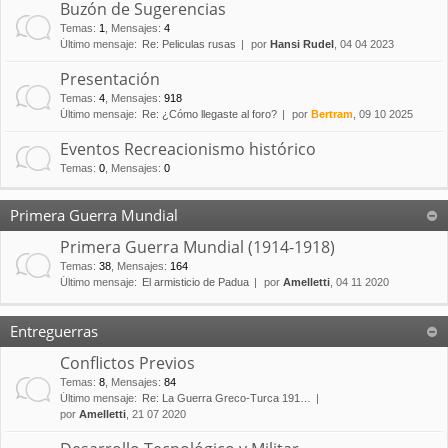
Buzón de Sugerencias
Temas
:
1
,
Mensajes
:
4
Último mensaje:
Re: Peliculas rusas
por
Hansi Rudel
, 04 04 2023
Presentación
Temas
:
4
,
Mensajes
:
918
Último mensaje:
Re: ¿Cómo llegaste al foro?
por
Bertram
, 09 10 2025
Eventos Recreacionismo histórico
Temas
:
0
,
Mensajes
:
0
Primera Guerra Mundial
Primera Guerra Mundial (1914-1918)
Temas
:
38
,
Mensajes
:
164
Último mensaje:
El armisticio de Padua
por
Amelletti
, 04 11 2020
Entreguerras
Conflictos Previos
Temas
:
8
,
Mensajes
:
84
Último mensaje:
Re: La Guerra Greco-Turca 191…
por
Amelletti
, 21 07 2020