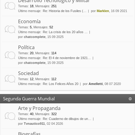
Desarrollo Tecnológico y Militar
Temas
:
18
,
Mensajes
:
251
Último mensaje:
Re: Historia de los Fusiles (…
por
Marklen
, 16 09 2021
Economía
Temas
:
5
,
Mensajes
:
52
Último mensaje:
Re: La crisis de los 20 años …
por
chatcomplete
, 15 09 2025
Política
Temas
:
20
,
Mensajes
:
114
Último mensaje:
Re: El 4 de noviembre de 1921…
por
chatcomplete
, 15 09 2025
Sociedad
Temas
:
12
,
Mensajes
:
112
Último mensaje:
Re: Los Felices Años 20
por
Amelletti
, 08 07 2020
Segunda Guerra Mundial
Arte y Propaganda
Temas
:
40
,
Mensajes
:
322
Último mensaje:
Re: Cuaderno de dibujos de un…
por
Tvnautico911
, 02 04 2026
Biografías