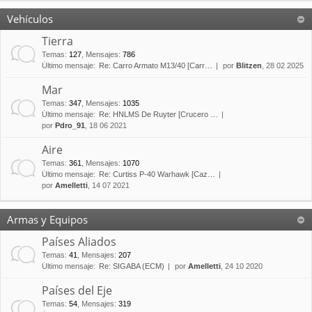
Vehículos
Tierra
Temas
:
127
,
Mensajes
:
786
Último mensaje:
Re: Carro Armato M13/40 [Carr…
por
Blitzen
, 28 02 2025
Mar
Temas
:
347
,
Mensajes
:
1035
Último mensaje:
Re: HNLMS De Ruyter [Crucero …
por
Pdro_91
, 18 06 2021
Aire
Temas
:
361
,
Mensajes
:
1070
Último mensaje:
Re: Curtiss P-40 Warhawk [Caz…
por
Amelletti
, 14 07 2021
Armas y Equipos
Países Aliados
Temas
:
41
,
Mensajes
:
207
Último mensaje:
Re: SIGABA (ECM)
por
Amelletti
, 24 10 2020
Países del Eje
Temas
:
54
,
Mensajes
:
319