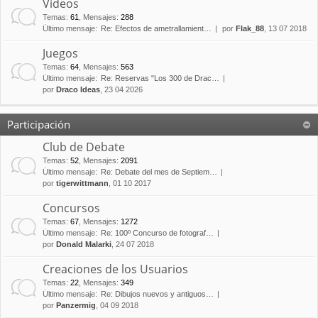
Vídeos
Temas
:
61
,
Mensajes
:
288
Último mensaje:
Re: Efectos de ametrallamient…
por
Flak_88
, 13 07 2018
Juegos
Temas
:
64
,
Mensajes
:
563
Último mensaje:
Re: Reservas "Los 300 de Drac…
por
Draco Ideas
, 23 04 2026
Participación
Club de Debate
Temas
:
52
,
Mensajes
:
2091
Último mensaje:
Re: Debate del mes de Septiem…
por
tigerwittmann
, 01 10 2017
Concursos
Temas
:
67
,
Mensajes
:
1272
Último mensaje:
Re: 100º Concurso de fotograf…
por
Donald Malarki
, 24 07 2018
Creaciones de los Usuarios
Temas
:
22
,
Mensajes
:
349
Último mensaje:
Re: Dibujos nuevos y antiguos…
por
Panzermig
, 04 09 2018