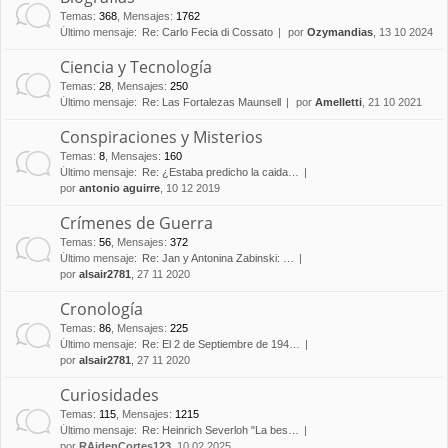
Temas
:
368
,
Mensajes
:
1762
Último mensaje:
Re: Carlo Fecia di Cossato
por
Ozymandias
, 13 10 2024
Ciencia y Tecnología
Temas
:
28
,
Mensajes
:
250
Último mensaje:
Re: Las Fortalezas Maunsell
por
Amelletti
, 21 10 2021
Conspiraciones y Misterios
Temas
:
8
,
Mensajes
:
160
Último mensaje:
Re: ¿Estaba predicho la caida…
por
antonio aguirre
, 10 12 2019
Crímenes de Guerra
Temas
:
56
,
Mensajes
:
372
Último mensaje:
Re: Jan y Antonina Zabinski: …
por
alsair2781
, 27 11 2020
Cronología
Temas
:
86
,
Mensajes
:
225
Último mensaje:
Re: El 2 de Septiembre de 194…
por
alsair2781
, 27 11 2020
Curiosidades
Temas
:
115
,
Mensajes
:
1215
Último mensaje:
Re: Heinrich Severloh "La bes…
por
RAidenCortes123
, 10 02 2025