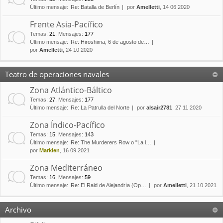
Último mensaje:
Re: Batalla de Berlín
por
Amelletti
, 14 06 2020
Frente Asia-Pacífico
Temas
:
21
,
Mensajes
:
177
Último mensaje:
Re: Hiroshima, 6 de agosto de…
por
Amelletti
, 24 10 2020
Teatro de operaciones navales
Zona Atlántico-Báltico
Temas
:
27
,
Mensajes
:
177
Último mensaje:
Re: La Patrulla del Norte
por
alsair2781
, 27 11 2020
Zona Índico-Pacífico
Temas
:
15
,
Mensajes
:
143
Último mensaje:
Re: The Murderers Row o "La l…
por
Marklen
, 16 09 2021
Zona Mediterráneo
Temas
:
16
,
Mensajes
:
59
Último mensaje:
Re: El Raid de Alejandría (Op…
por
Amelletti
, 21 10 2021
Archivo