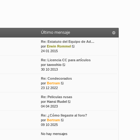
Último mensaje
Re: Estatuto del Equipo de Ad…
V
por
Erwin Rommel
e
24 01 2015
r
Re: Licencia CC para artículos
ú
V
por
tavoohio
l
e
30 10 2013
t
r
i
Re: Condecorados
ú
m
V
por
Bertram
l
o
e
23 12 2022
t
m
r
i
e
Re: Peliculas rusas
ú
m
n
V
por
Hansi Rudel
l
o
s
e
04 04 2023
t
m
a
r
i
e
j
Re: ¿Cómo llegaste al foro?
ú
m
n
e
V
por
Bertram
l
o
s
e
09 10 2025
t
m
a
r
i
e
j
No hay mensajes
ú
m
n
e
l
o
s