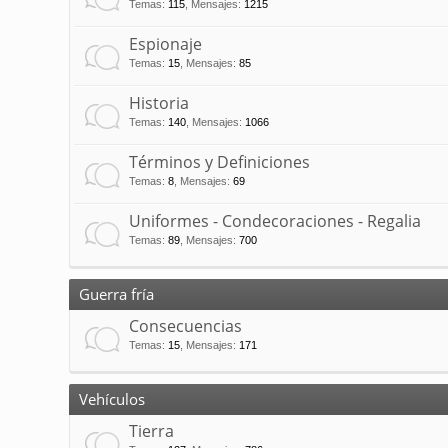
Temas
:
115
,
Mensajes
:
1215
Espionaje
Temas
:
15
,
Mensajes
:
85
Historia
Temas
:
140
,
Mensajes
:
1066
Términos y Definiciones
Temas
:
8
,
Mensajes
:
69
Uniformes - Condecoraciones - Regalia
Temas
:
89
,
Mensajes
:
700
Guerra fría
Consecuencias
Temas
:
15
,
Mensajes
:
171
Vehículos
Tierra