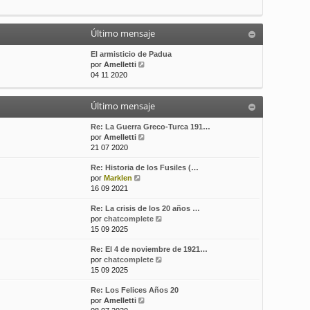
t
m
a
i
e
j
m
n
e
Último mensaje
o
s
m
a
El armisticio de Padua
e
j
V
por
Amelletti
n
e
e
04 11 2020
s
r
a
ú
j
Último mensaje
l
e
t
i
Re: La Guerra Greco-Turca 191…
m
V
por
Amelletti
o
e
21 07 2020
m
r
Re: Historia de los Fusiles (…
e
ú
V
por
Marklen
n
l
e
16 09 2021
s
t
r
a
i
Re: La crisis de los 20 años …
ú
j
m
V
por
chatcomplete
l
e
o
e
15 09 2025
t
m
r
i
e
Re: El 4 de noviembre de 1921…
ú
m
n
V
por
chatcomplete
l
o
s
e
15 09 2025
t
m
a
r
i
e
j
Re: Los Felices Años 20
ú
m
n
e
V
por
Amelletti
l
o
s