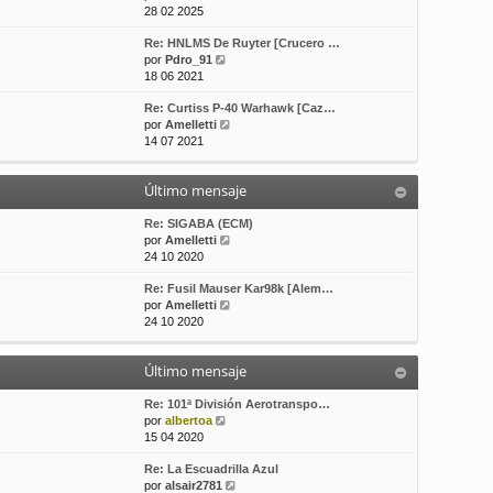
e
o
e
28 02 2025
r
m
Re: HNLMS De Ruyter [Crucero …
ú
e
V
por
Pdro_91
l
n
e
18 06 2021
t
s
r
i
a
Re: Curtiss P-40 Warhawk [Caz…
ú
m
j
V
por
Amelletti
l
o
e
e
14 07 2021
t
m
r
i
e
ú
m
n
Último mensaje
l
o
s
t
m
a
i
Re: SIGABA (ECM)
e
j
m
V
por
Amelletti
n
e
o
e
24 10 2020
s
m
r
a
Re: Fusil Mauser Kar98k [Alem…
e
ú
j
V
por
Amelletti
n
l
e
e
24 10 2020
s
t
r
a
i
ú
j
m
Último mensaje
l
e
o
t
m
i
Re: 101ª División Aerotranspo…
e
V
m
por
albertoa
n
e
o
15 04 2020
s
r
m
a
Re: La Escuadrilla Azul
ú
e
j
V
por
alsair2781
l
n
e