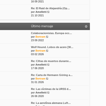
e
16 09 2021
s
t
r
a
i
Re: El Raid de Alejandría (Op…
ú
j
m
V
por
Amelletti
l
e
o
e
21 10 2021
t
m
r
i
e
ú
m
n
Último mensaje
l
o
s
t
m
a
i
Colaboracionistas. Europa occ…
e
j
V
m
por
Bertram
n
e
e
o
23 09 2022
s
r
m
a
Wolf Hound. Lobos de acero [W…
ú
e
j
V
por
Bertram
l
n
e
e
03 02 2026
t
s
r
i
a
Re: Cifras de muertos durante…
ú
m
j
V
por
Amelletti
l
o
e
e
17 06 2020
t
m
r
i
e
Re: Carta de Hermann Göring a…
ú
m
n
V
por
Bertram
l
o
s
e
31 01 2026
t
m
a
r
i
e
j
Re: Las víctimas de la URSS d…
ú
m
n
e
V
por
Amelletti
l
o
s
e
26 06 2020
t
m
a
r
i
e
j
Re: La aerolínea alemana Luft…
ú
m
n
e