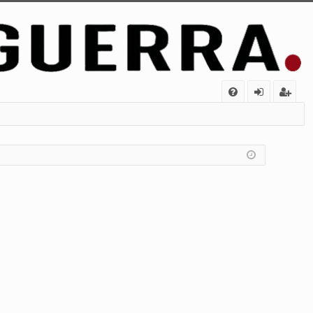
FA
de
eg
Q
nt
ist
ifi
ra
ca
rs
rs
e
e