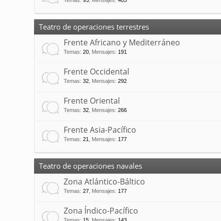
Temas
:
93
,
Mensajes
:
403
Teatro de operaciones terrestres
Frente Africano y Mediterráneo
Temas
:
20
,
Mensajes
:
191
Frente Occidental
Temas
:
32
,
Mensajes
:
292
Frente Oriental
Temas
:
32
,
Mensajes
:
266
Frente Asia-Pacífico
Temas
:
21
,
Mensajes
:
177
Teatro de operaciones navales
Zona Atlántico-Báltico
Temas
:
27
,
Mensajes
:
177
Zona Índico-Pacífico
Temas
:
15
,
Mensajes
:
143