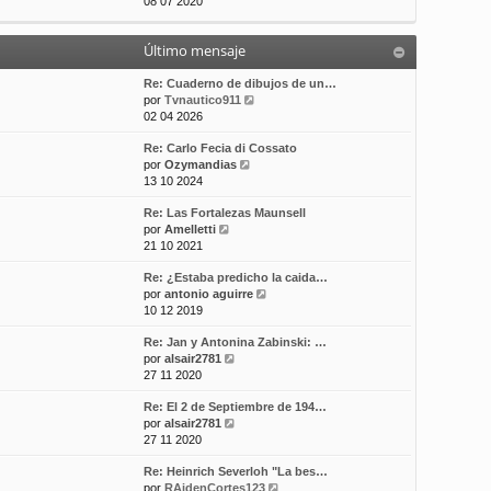
e
08 07 2020
t
m
a
r
i
e
j
ú
m
n
e
Último mensaje
l
o
s
t
m
a
i
Re: Cuaderno de dibujos de un…
e
j
m
V
por
Tvnautico911
n
e
o
e
02 04 2026
s
m
r
a
Re: Carlo Fecia di Cossato
e
ú
j
V
por
Ozymandias
n
l
e
e
13 10 2024
s
t
r
a
i
Re: Las Fortalezas Maunsell
ú
j
m
V
por
Amelletti
l
e
o
e
21 10 2021
t
m
r
i
e
Re: ¿Estaba predicho la caida…
ú
m
n
V
por
antonio aguirre
l
o
s
e
10 12 2019
t
m
a
r
i
e
j
Re: Jan y Antonina Zabinski: …
ú
m
n
e
V
por
alsair2781
l
o
s
e
27 11 2020
t
m
a
r
i
e
j
Re: El 2 de Septiembre de 194…
ú
m
n
e
V
por
alsair2781
l
o
s
e
27 11 2020
t
m
a
r
i
e
j
Re: Heinrich Severloh "La bes…
ú
m
n
e
V
por
RAidenCortes123
l
o
s