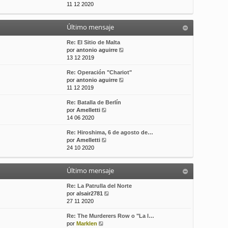
e
11 12 2020
t
s
r
i
a
ú
m
j
Último mensaje
l
o
e
t
m
i
Re: El Sitio de Malta
e
m
V
por
antonio aguirre
n
o
e
13 12 2019
s
m
r
a
Re: Operación "Chariot"
e
ú
j
V
por
antonio aguirre
n
l
e
e
11 12 2019
s
t
r
a
i
Re: Batalla de Berlín
ú
j
m
V
por
Amelletti
l
e
o
e
14 06 2020
t
m
r
i
e
Re: Hiroshima, 6 de agosto de…
ú
m
n
V
por
Amelletti
l
o
s
e
24 10 2020
t
m
a
r
i
e
j
ú
m
n
e
Último mensaje
l
o
s
t
m
a
i
Re: La Patrulla del Norte
e
j
m
V
por
alsair2781
n
e
o
e
27 11 2020
s
m
r
a
Re: The Murderers Row o "La l…
e
ú
j
V
por
Marklen
n
l
e