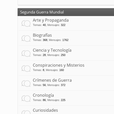
Segunda Guerra Mundial
Arte y Propaganda
Temas
:
40
,
Mensajes
:
322
Biografías
Temas
:
368
,
Mensajes
:
1762
Ciencia y Tecnología
Temas
:
28
,
Mensajes
:
250
Conspiraciones y Misterios
Temas
:
8
,
Mensajes
:
160
Crímenes de Guerra
Temas
:
56
,
Mensajes
:
372
Cronología
Temas
:
86
,
Mensajes
:
225
Curiosidades