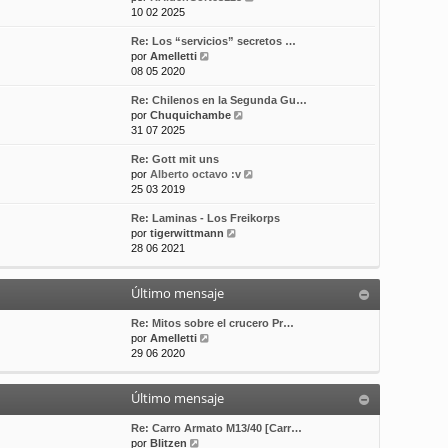
e
10 02 2025
t
m
a
r
i
e
j
Re: Los “servicios” secretos …
ú
m
n
e
V
por
Amelletti
l
o
s
e
08 05 2020
t
m
a
r
i
e
j
Re: Chilenos en la Segunda Gu…
ú
m
n
e
V
por
Chuquichambe
l
o
s
e
31 07 2025
t
m
a
r
i
e
j
Re: Gott mit uns
ú
m
n
e
V
por
Alberto octavo :v
l
o
s
e
25 03 2019
t
m
a
r
i
e
j
Re: Laminas - Los Freikorps
ú
m
n
e
V
por
tigerwittmann
l
o
s
e
28 06 2021
t
m
a
r
i
e
j
ú
m
n
e
Último mensaje
l
o
s
t
m
a
i
Re: Mitos sobre el crucero Pr…
e
j
V
m
por
Amelletti
n
e
e
o
29 06 2020
s
r
m
a
ú
e
j
Último mensaje
l
n
e
t
s
i
a
Re: Carro Armato M13/40 [Carr…
V
m
j
por
Blitzen