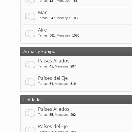
Temas
:
127
,
Mensajes
:
786
Mar
Temas
:
347
,
Mensajes
:
1035
Aire
Temas
:
361
,
Mensajes
:
1070
Armas y Equipos
Países Aliados
Temas
:
41
,
Mensajes
:
207
Países del Eje
Temas
:
54
,
Mensajes
:
319
Unidades
Países Aliados
Temas
:
55
,
Mensajes
:
292
Países del Eje