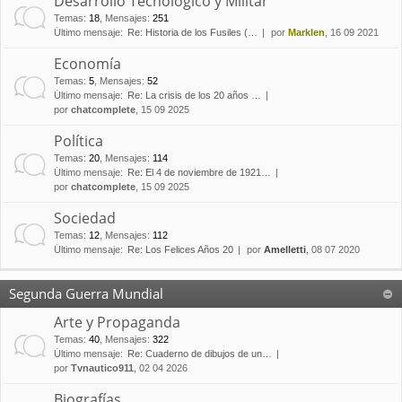
Desarrollo Tecnológico y Militar
Temas
:
18
,
Mensajes
:
251
Último mensaje:
Re: Historia de los Fusiles (…
por
Marklen
, 16 09 2021
Economía
Temas
:
5
,
Mensajes
:
52
Último mensaje:
Re: La crisis de los 20 años …
por
chatcomplete
, 15 09 2025
Política
Temas
:
20
,
Mensajes
:
114
Último mensaje:
Re: El 4 de noviembre de 1921…
por
chatcomplete
, 15 09 2025
Sociedad
Temas
:
12
,
Mensajes
:
112
Último mensaje:
Re: Los Felices Años 20
por
Amelletti
, 08 07 2020
Segunda Guerra Mundial
Arte y Propaganda
Temas
:
40
,
Mensajes
:
322
Último mensaje:
Re: Cuaderno de dibujos de un…
por
Tvnautico911
, 02 04 2026
Biografías