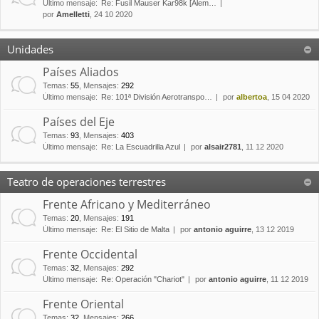
Último mensaje:
Re: Fusil Mauser Kar98k [Alem…
por
Amelletti
, 24 10 2020
Unidades
Países Aliados
Temas
:
55
,
Mensajes
:
292
Último mensaje:
Re: 101ª División Aerotranspo…
por
albertoa
, 15 04 2020
Países del Eje
Temas
:
93
,
Mensajes
:
403
Último mensaje:
Re: La Escuadrilla Azul
por
alsair2781
, 11 12 2020
Teatro de operaciones terrestres
Frente Africano y Mediterráneo
Temas
:
20
,
Mensajes
:
191
Último mensaje:
Re: El Sitio de Malta
por
antonio aguirre
, 13 12 2019
Frente Occidental
Temas
:
32
,
Mensajes
:
292
Último mensaje:
Re: Operación "Chariot"
por
antonio aguirre
, 11 12 2019
Frente Oriental
Temas
:
32
,
Mensajes
:
266