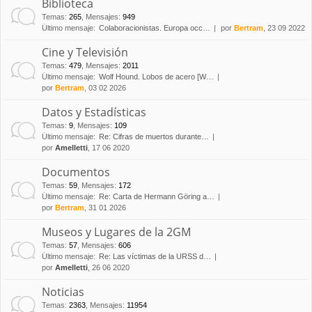
Biblioteca
Temas
:
265
,
Mensajes
:
949
Último mensaje:
Colaboracionistas. Europa occ…
por
Bertram
, 23 09 2022
Cine y Televisión
Temas
:
479
,
Mensajes
:
2011
Último mensaje:
Wolf Hound. Lobos de acero [W…
por
Bertram
, 03 02 2026
Datos y Estadísticas
Temas
:
9
,
Mensajes
:
109
Último mensaje:
Re: Cifras de muertos durante…
por
Amelletti
, 17 06 2020
Documentos
Temas
:
59
,
Mensajes
:
172
Último mensaje:
Re: Carta de Hermann Göring a…
por
Bertram
, 31 01 2026
Museos y Lugares de la 2GM
Temas
:
57
,
Mensajes
:
606
Último mensaje:
Re: Las víctimas de la URSS d…
por
Amelletti
, 26 06 2020
Noticias
Temas
:
2363
,
Mensajes
:
11954