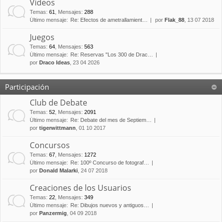
Vídeos
Temas
:
61
,
Mensajes
:
288
Último mensaje:
Re: Efectos de ametrallamient…
por
Flak_88
, 13 07 2018
Juegos
Temas
:
64
,
Mensajes
:
563
Último mensaje:
Re: Reservas "Los 300 de Drac…
por
Draco Ideas
, 23 04 2026
Participación
Club de Debate
Temas
:
52
,
Mensajes
:
2091
Último mensaje:
Re: Debate del mes de Septiem…
por
tigerwittmann
, 01 10 2017
Concursos
Temas
:
67
,
Mensajes
:
1272
Último mensaje:
Re: 100º Concurso de fotograf…
por
Donald Malarki
, 24 07 2018
Creaciones de los Usuarios
Temas
:
22
,
Mensajes
:
349
Último mensaje:
Re: Dibujos nuevos y antiguos…
por
Panzermig
, 04 09 2018