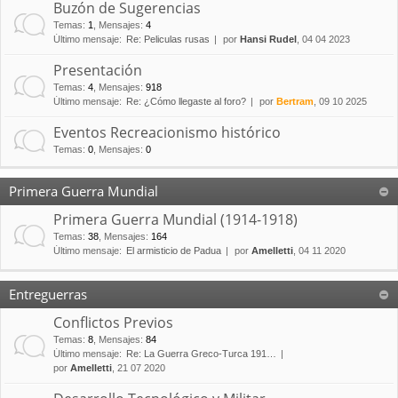
Buzón de Sugerencias
Temas
:
1
,
Mensajes
:
4
Último mensaje:
Re: Peliculas rusas
por
Hansi Rudel
, 04 04 2023
Presentación
Temas
:
4
,
Mensajes
:
918
Último mensaje:
Re: ¿Cómo llegaste al foro?
por
Bertram
, 09 10 2025
Eventos Recreacionismo histórico
Temas
:
0
,
Mensajes
:
0
Primera Guerra Mundial
Primera Guerra Mundial (1914-1918)
Temas
:
38
,
Mensajes
:
164
Último mensaje:
El armisticio de Padua
por
Amelletti
, 04 11 2020
Entreguerras
Conflictos Previos
Temas
:
8
,
Mensajes
:
84
Último mensaje:
Re: La Guerra Greco-Turca 191…
por
Amelletti
, 21 07 2020