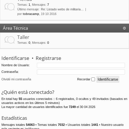
Temas
:
1
,
Mensajes
:
7
Último mensaje:
Re: Listado webs de militaria…
por
tobracamp
, 19 10 2016
Área Técnica
Taller
Temas
:
0
,
Mensajes
:
0
Identificarse
•
Registrarse
Nombre de Usuario:
Contraseña:
Olvidé mi contraseña
Recordar
¿Quién está conectado?
En total hay
55
usuarios conectados :: 6 registrados, 0 ocultos y 49 invitados (basados en
usuarios activos en los últimos 5 minutos)
La mayor cantidad de usuarios identificados fue
7249
el 30 04 2026
Estadísticas
Mensajes totales
54063
• Temas totales
7032
• Usuarios totales
1441
• Nuestro usuario
más reciente es
jmMaymn