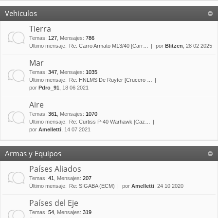
Vehículos
Tierra
Temas
:
127
,
Mensajes
:
786
Último mensaje:
Re: Carro Armato M13/40 [Carr…
por
Blitzen
, 28 02 2025
Mar
Temas
:
347
,
Mensajes
:
1035
Último mensaje:
Re: HNLMS De Ruyter [Crucero …
por
Pdro_91
, 18 06 2021
Aire
Temas
:
361
,
Mensajes
:
1070
Último mensaje:
Re: Curtiss P-40 Warhawk [Caz…
por
Amelletti
, 14 07 2021
Armas y Equipos
Países Aliados
Temas
:
41
,
Mensajes
:
207
Último mensaje:
Re: SIGABA (ECM)
por
Amelletti
, 24 10 2020
Países del Eje
Temas
:
54
,
Mensajes
:
319