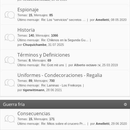
Espionaje
Temas
:
15
,
Mensajes
:
85
Último mensaje:
Re: Los “servicios” secretos …
por
Amelletti
, 08 05 2020
Historia
Temas
:
140
,
Mensajes
:
1066
Último mensaje:
Re: Chilenos en la Segunda Gu…
por
Chuquichambe
, 31 07 2025
Términos y Definiciones
Temas
:
8
,
Mensajes
:
69
Último mensaje:
Re: Gott mit uns
por
Alberto octavo :v
, 25 03 2019
Uniformes - Condecoraciones - Regalia
Temas
:
89
,
Mensajes
:
700
Último mensaje:
Re: Laminas - Los Freikorps
por
tigerwittmann
, 28 06 2021
Guerra fría
Consecuencias
Temas
:
15
,
Mensajes
:
171
Último mensaje:
Re: Mitos sobre el crucero Pr…
por
Amelletti
, 29 06 2020