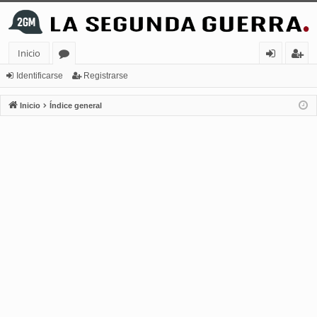
Inicio
or
de
eg
Identificarse
Registrarse
os
nt
ist
Inicio
Índice general
ifi
ra
ca
rs
rs
e
e