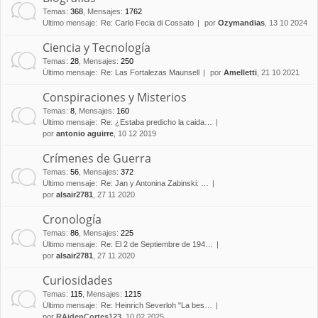
Temas
:
368
,
Mensajes
:
1762
Último mensaje:
Re: Carlo Fecia di Cossato
por
Ozymandias
, 13 10 2024
Ciencia y Tecnología
Temas
:
28
,
Mensajes
:
250
Último mensaje:
Re: Las Fortalezas Maunsell
por
Amelletti
, 21 10 2021
Conspiraciones y Misterios
Temas
:
8
,
Mensajes
:
160
Último mensaje:
Re: ¿Estaba predicho la caida…
por
antonio aguirre
, 10 12 2019
Crímenes de Guerra
Temas
:
56
,
Mensajes
:
372
Último mensaje:
Re: Jan y Antonina Zabinski: …
por
alsair2781
, 27 11 2020
Cronología
Temas
:
86
,
Mensajes
:
225
Último mensaje:
Re: El 2 de Septiembre de 194…
por
alsair2781
, 27 11 2020
Curiosidades
Temas
:
115
,
Mensajes
:
1215
Último mensaje:
Re: Heinrich Severloh "La bes…
por
RAidenCortes123
, 10 02 2025