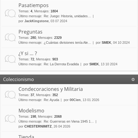
Pasatiempos
Temas
:
4
,
Mensajes
:
1804
Último mensaje:
Re: Juego: Historia, unidades…
por
JackKingstone
, 03 07 2024
Preguntas
Temas
:
280
,
Mensajes
:
2329
Último mensaje:
¿Cuántas divisiones tenía Ale…
por
SMEK
, 04 10 2024
¿Y si … ?
Temas
:
72
,
Mensajes
:
903
Último mensaje:
Re: La Derrota Evadida
por
SMEK
, 13 10 2024
Coleccionismo
Condecoraciones y Militaria
Temas
:
37
,
Mensajes
:
352
Último mensaje:
Re: Ayuda
por
00Cien
, 13 01 2026
Modelismo
Temas
:
198
,
Mensajes
:
2068
Último mensaje:
Re: Guerreras en Viena 1945 1…
por
CHESTERNIMITZ
, 26 04 2026
Tienda