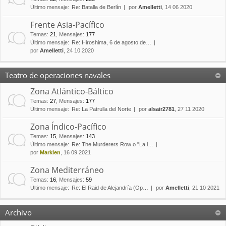
Último mensaje:
Re: Batalla de Berlín
por
Amelletti
, 14 06 2020
Frente Asia-Pacífico
Temas
:
21
,
Mensajes
:
177
Último mensaje:
Re: Hiroshima, 6 de agosto de…
por
Amelletti
, 24 10 2020
Teatro de operaciones navales
Zona Atlántico-Báltico
Temas
:
27
,
Mensajes
:
177
Último mensaje:
Re: La Patrulla del Norte
por
alsair2781
, 27 11 2020
Zona Índico-Pacífico
Temas
:
15
,
Mensajes
:
143
Último mensaje:
Re: The Murderers Row o "La l…
por
Marklen
, 16 09 2021
Zona Mediterráneo
Temas
:
16
,
Mensajes
:
59
Último mensaje:
Re: El Raid de Alejandría (Op…
por
Amelletti
, 21 10 2021
Archivo