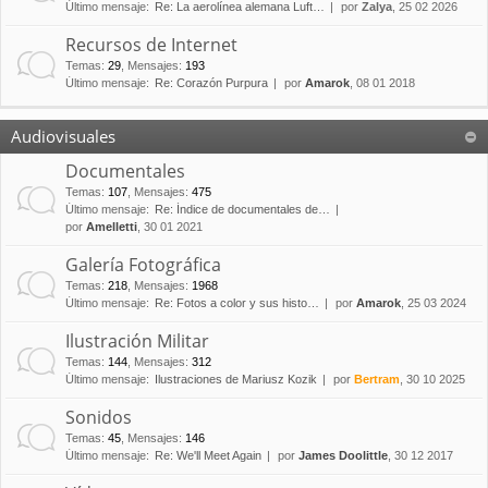
Último mensaje:
Re: La aerolínea alemana Luft…
por
Zalya
, 25 02 2026
Recursos de Internet
Temas
:
29
,
Mensajes
:
193
Último mensaje:
Re: Corazón Purpura
por
Amarok
, 08 01 2018
Audiovisuales
Documentales
Temas
:
107
,
Mensajes
:
475
Último mensaje:
Re: Índice de documentales de…
por
Amelletti
, 30 01 2021
Galería Fotográfica
Temas
:
218
,
Mensajes
:
1968
Último mensaje:
Re: Fotos a color y sus histo…
por
Amarok
, 25 03 2024
Ilustración Militar
Temas
:
144
,
Mensajes
:
312
Último mensaje:
Ilustraciones de Mariusz Kozik
por
Bertram
, 30 10 2025
Sonidos
Temas
:
45
,
Mensajes
:
146
Último mensaje:
Re: We'll Meet Again
por
James Doolittle
, 30 12 2017