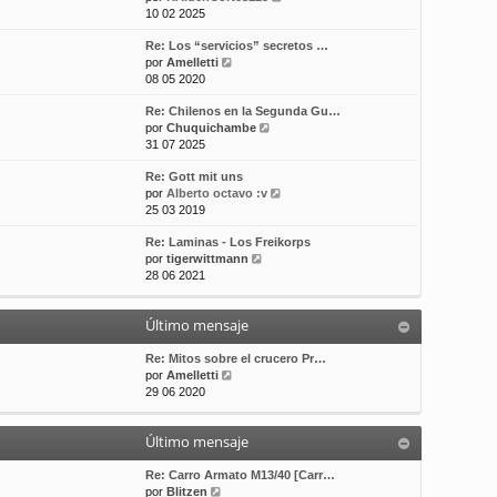
e
10 02 2025
t
m
a
r
i
e
j
Re: Los “servicios” secretos …
ú
m
n
e
V
por
Amelletti
l
o
s
e
08 05 2020
t
m
a
r
i
e
j
Re: Chilenos en la Segunda Gu…
ú
m
n
e
V
por
Chuquichambe
l
o
s
e
31 07 2025
t
m
a
r
i
e
j
Re: Gott mit uns
ú
m
n
e
V
por
Alberto octavo :v
l
o
s
e
25 03 2019
t
m
a
r
i
e
j
Re: Laminas - Los Freikorps
ú
m
n
e
V
por
tigerwittmann
l
o
s
e
28 06 2021
t
m
a
r
i
e
j
ú
m
n
e
Último mensaje
l
o
s
t
m
a
i
Re: Mitos sobre el crucero Pr…
e
j
V
m
por
Amelletti
n
e
e
o
29 06 2020
s
r
m
a
ú
e
j
Último mensaje
l
n
e
t
s
i
a
Re: Carro Armato M13/40 [Carr…
V
m
j
por
Blitzen