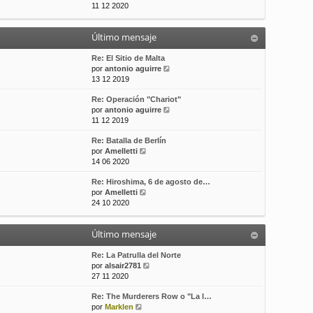
e
11 12 2020
t
s
r
i
a
ú
m
j
Último mensaje
l
o
e
t
m
i
Re: El Sitio de Malta
e
m
V
por
antonio aguirre
n
o
e
13 12 2019
s
m
r
a
Re: Operación "Chariot"
e
ú
j
V
por
antonio aguirre
n
l
e
e
11 12 2019
s
t
r
a
i
Re: Batalla de Berlín
ú
j
m
V
por
Amelletti
l
e
o
e
14 06 2020
t
m
r
i
e
Re: Hiroshima, 6 de agosto de…
ú
m
n
V
por
Amelletti
l
o
s
e
24 10 2020
t
m
a
r
i
e
j
ú
m
n
e
Último mensaje
l
o
s
t
m
a
i
Re: La Patrulla del Norte
e
j
m
V
por
alsair2781
n
e
o
e
27 11 2020
s
m
r
a
Re: The Murderers Row o "La l…
e
ú
j
V
por
Marklen
n
l
e