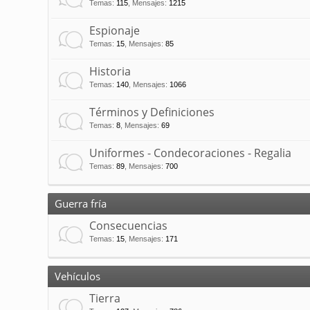
Temas
:
115
,
Mensajes
:
1215
Espionaje
Temas
:
15
,
Mensajes
:
85
Historia
Temas
:
140
,
Mensajes
:
1066
Términos y Definiciones
Temas
:
8
,
Mensajes
:
69
Uniformes - Condecoraciones - Regalia
Temas
:
89
,
Mensajes
:
700
Guerra fría
Consecuencias
Temas
:
15
,
Mensajes
:
171
Vehículos
Tierra