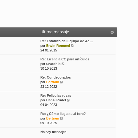
Último mensaje
Re: Estatuto del Equipo de Ad…
V
por
Erwin Rommel
e
24 01 2015
r
Re: Licencia CC para artículos
ú
V
por
tavoohio
l
e
30 10 2013
t
r
i
Re: Condecorados
ú
m
V
por
Bertram
l
o
e
23 12 2022
t
m
r
i
e
Re: Peliculas rusas
ú
m
n
V
por
Hansi Rudel
l
o
s
e
04 04 2023
t
m
a
r
i
e
j
Re: ¿Cómo llegaste al foro?
ú
m
n
e
V
por
Bertram
l
o
s
e
09 10 2025
t
m
a
r
i
e
j
No hay mensajes
ú
m
n
e
l
o
s