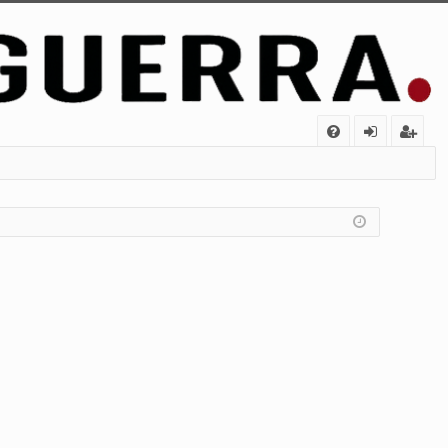
FA
de
eg
Q
nt
ist
ifi
ra
ca
rs
rs
e
e