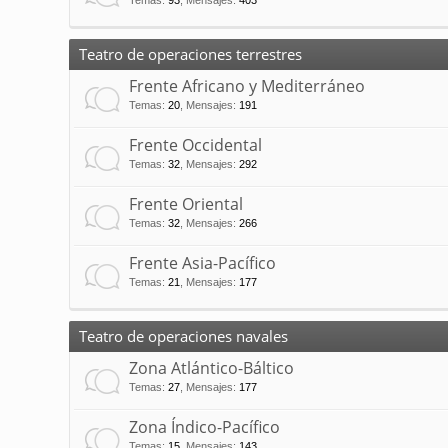
Temas
:
93
,
Mensajes
:
403
Teatro de operaciones terrestres
Frente Africano y Mediterráneo
Temas
:
20
,
Mensajes
:
191
Frente Occidental
Temas
:
32
,
Mensajes
:
292
Frente Oriental
Temas
:
32
,
Mensajes
:
266
Frente Asia-Pacífico
Temas
:
21
,
Mensajes
:
177
Teatro de operaciones navales
Zona Atlántico-Báltico
Temas
:
27
,
Mensajes
:
177
Zona Índico-Pacífico
Temas
:
15
,
Mensajes
:
143