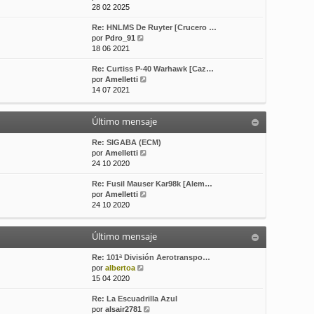
e
o
e
28 02 2025
r
m
Re: HNLMS De Ruyter [Crucero …
ú
e
V
por
Pdro_91
l
n
e
18 06 2021
t
s
r
i
a
Re: Curtiss P-40 Warhawk [Caz…
ú
m
j
V
por
Amelletti
l
o
e
e
14 07 2021
t
m
r
i
e
ú
m
n
Último mensaje
l
o
s
t
m
a
i
Re: SIGABA (ECM)
e
j
m
V
por
Amelletti
n
e
o
e
24 10 2020
s
m
r
a
Re: Fusil Mauser Kar98k [Alem…
e
ú
j
V
por
Amelletti
n
l
e
e
24 10 2020
s
t
r
a
i
ú
j
m
Último mensaje
l
e
o
t
m
i
Re: 101ª División Aerotranspo…
e
V
m
por
albertoa
n
e
o
15 04 2020
s
r
m
a
Re: La Escuadrilla Azul
ú
e
j
V
por
alsair2781
l
n
e