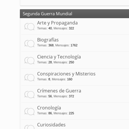
Segunda Guerra Mundial
Arte y Propaganda
Temas
:
40
,
Mensajes
:
322
Biografías
Temas
:
368
,
Mensajes
:
1762
Ciencia y Tecnología
Temas
:
28
,
Mensajes
:
250
Conspiraciones y Misterios
Temas
:
8
,
Mensajes
:
160
Crímenes de Guerra
Temas
:
56
,
Mensajes
:
372
Cronología
Temas
:
86
,
Mensajes
:
225
Curiosidades