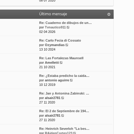
e
08 07 2020
t
m
a
r
i
e
j
ú
m
n
e
Último mensaje
l
o
s
t
m
a
i
Re: Cuaderno de dibujos de un…
e
j
m
V
por
Tvnautico911
n
e
o
e
02 04 2026
s
m
r
a
Re: Carlo Fecia di Cossato
e
ú
j
V
por
Ozymandias
n
l
e
e
13 10 2024
s
t
r
a
i
Re: Las Fortalezas Maunsell
ú
j
m
V
por
Amelletti
l
e
o
e
21 10 2021
t
m
r
i
e
Re: ¿Estaba predicho la caida…
ú
m
n
V
por
antonio aguirre
l
o
s
e
10 12 2019
t
m
a
r
i
e
j
Re: Jan y Antonina Zabinski: …
ú
m
n
e
V
por
alsair2781
l
o
s
e
27 11 2020
t
m
a
r
i
e
j
Re: El 2 de Septiembre de 194…
ú
m
n
e
V
por
alsair2781
l
o
s
e
27 11 2020
t
m
a
r
i
e
j
Re: Heinrich Severloh "La bes…
ú
m
n
e
V
por
RAidenCortes123
l
o
s