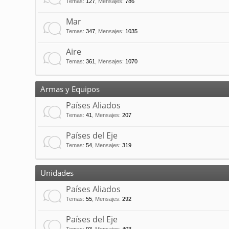
Temas
:
127
,
Mensajes
:
786
Mar
Temas
:
347
,
Mensajes
:
1035
Aire
Temas
:
361
,
Mensajes
:
1070
Armas y Equipos
Países Aliados
Temas
:
41
,
Mensajes
:
207
Países del Eje
Temas
:
54
,
Mensajes
:
319
Unidades
Países Aliados
Temas
:
55
,
Mensajes
:
292
Países del Eje