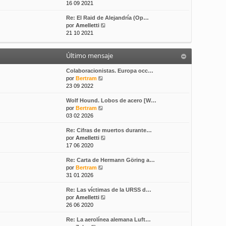
e
16 09 2021
s
t
r
a
i
Re: El Raid de Alejandría (Op…
ú
j
m
V
por
Amelletti
l
e
o
e
21 10 2021
t
m
r
i
e
ú
m
n
Último mensaje
l
o
s
t
m
a
i
Colaboracionistas. Europa occ…
e
j
V
m
por
Bertram
n
e
e
o
23 09 2022
s
r
m
a
Wolf Hound. Lobos de acero [W…
ú
e
j
V
por
Bertram
l
n
e
e
03 02 2026
t
s
r
i
a
Re: Cifras de muertos durante…
ú
m
j
V
por
Amelletti
l
o
e
e
17 06 2020
t
m
r
i
e
Re: Carta de Hermann Göring a…
ú
m
n
V
por
Bertram
l
o
s
e
31 01 2026
t
m
a
r
i
e
j
Re: Las víctimas de la URSS d…
ú
m
n
e
V
por
Amelletti
l
o
s
e
26 06 2020
t
m
a
r
i
e
j
Re: La aerolínea alemana Luft…
ú
m
n
e