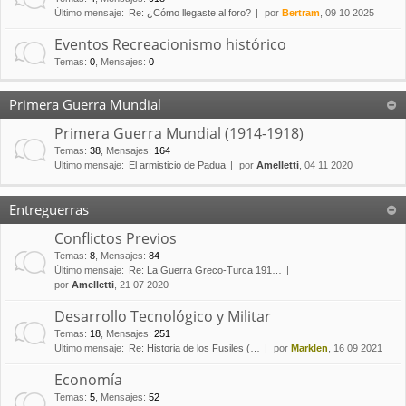
Último mensaje:
Re: ¿Cómo llegaste al foro?
por
Bertram
, 09 10 2025
Eventos Recreacionismo histórico
Temas
:
0
,
Mensajes
:
0
Primera Guerra Mundial
Primera Guerra Mundial (1914-1918)
Temas
:
38
,
Mensajes
:
164
Último mensaje:
El armisticio de Padua
por
Amelletti
, 04 11 2020
Entreguerras
Conflictos Previos
Temas
:
8
,
Mensajes
:
84
Último mensaje:
Re: La Guerra Greco-Turca 191…
por
Amelletti
, 21 07 2020
Desarrollo Tecnológico y Militar
Temas
:
18
,
Mensajes
:
251
Último mensaje:
Re: Historia de los Fusiles (…
por
Marklen
, 16 09 2021
Economía
Temas
:
5
,
Mensajes
:
52