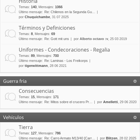
Historia
Temas
:
140
,
Mensajes
:
1066
Último mensaje:
Re: Chilenos en la Segunda Gu…
por
Chuquichambe
, 31 07 2025
Términos y Definiciones
Temas
:
8
,
Mensajes
:
69
Último mensaje:
Re: Gott mit uns
por
Alberto octavo :v
, 25 03 2019
Uniformes - Condecoraciones - Regalia
Temas
:
89
,
Mensajes
:
700
Último mensaje:
Re: Laminas - Los Freikorps
por
tigerwittmann
, 28 06 2021
Guerra fría
Consecuencias
Temas
:
15
,
Mensajes
:
171
Último mensaje:
Re: Mitos sobre el crucero Pr…
por
Amelletti
, 29 06 2020
Vehículos
Tierra
Temas
:
127
,
Mensajes
:
786
Último mensaje:
Re: Carro Armato M13/40 [Carr…
por
Blitzen
, 28 02 2025