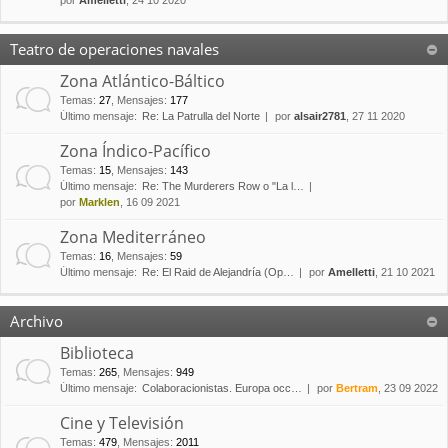
por
Amelletti
, 24 10 2020
Teatro de operaciones navales
Zona Atlántico-Báltico
Temas
:
27
,
Mensajes
:
177
Último mensaje:
Re: La Patrulla del Norte
por
alsair2781
, 27 11 2020
Zona Índico-Pacífico
Temas
:
15
,
Mensajes
:
143
Último mensaje:
Re: The Murderers Row o "La l…
por
Marklen
, 16 09 2021
Zona Mediterráneo
Temas
:
16
,
Mensajes
:
59
Último mensaje:
Re: El Raid de Alejandría (Op…
por
Amelletti
, 21 10 2021
Archivo
Biblioteca
Temas
:
265
,
Mensajes
:
949
Último mensaje:
Colaboracionistas. Europa occ…
por
Bertram
, 23 09 2022
Cine y Televisión
Temas
:
479
,
Mensajes
:
2011