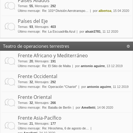
Países Aliados
Temas
:
55
,
Mensajes
:
292
Último mensaje:
Re: 101ª División Aerotranspo…
por
albertoa
, 15 04 2020
Países del Eje
Temas
:
93
,
Mensajes
:
403
Último mensaje:
Re: La Escuadrilla Azul
por
alsair2781
, 11 12 2020
Teatro de operaciones terrestres
Frente Africano y Mediterráneo
Temas
:
20
,
Mensajes
:
191
Último mensaje:
Re: El Sitio de Malta
por
antonio aguirre
, 13 12 2019
Frente Occidental
Temas
:
32
,
Mensajes
:
292
Último mensaje:
Re: Operación "Chariot"
por
antonio aguirre
, 11 12 2019
Frente Oriental
Temas
:
32
,
Mensajes
:
266
Último mensaje:
Re: Batalla de Berlín
por
Amelletti
, 14 06 2020
Frente Asia-Pacífico
Temas
:
21
,
Mensajes
:
177
Último mensaje:
Re: Hiroshima, 6 de agosto de…