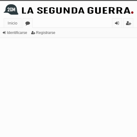
Inicio
or
de
eg
Identificarse
Registrarse
os
nt
ist
ifi
ra
ca
rs
rs
e
e