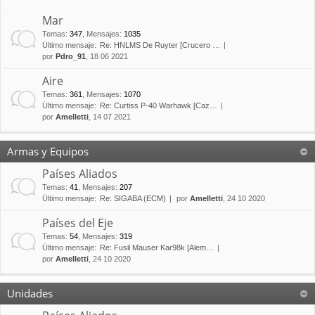
Mar
Temas
:
347
,
Mensajes
:
1035
Último mensaje:
Re: HNLMS De Ruyter [Crucero …
por
Pdro_91
, 18 06 2021
Aire
Temas
:
361
,
Mensajes
:
1070
Último mensaje:
Re: Curtiss P-40 Warhawk [Caz…
por
Amelletti
, 14 07 2021
Armas y Equipos
Países Aliados
Temas
:
41
,
Mensajes
:
207
Último mensaje:
Re: SIGABA (ECM)
por
Amelletti
, 24 10 2020
Países del Eje
Temas
:
54
,
Mensajes
:
319
Último mensaje:
Re: Fusil Mauser Kar98k [Alem…
por
Amelletti
, 24 10 2020
Unidades