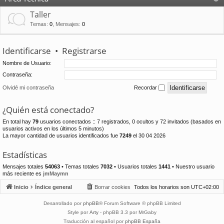
Taller
Temas
:
0
,
Mensajes
:
0
Identificarse
•
Registrarse
Nombre de Usuario:
Contraseña:
Olvidé mi contraseña
Recordar
¿Quién está conectado?
En total hay
79
usuarios conectados :: 7 registrados, 0 ocultos y 72 invitados (basados en
usuarios activos en los últimos 5 minutos)
La mayor cantidad de usuarios identificados fue
7249
el 30 04 2026
Estadísticas
Mensajes totales
54063
• Temas totales
7032
• Usuarios totales
1441
• Nuestro usuario
más reciente es
jmMaymn
Inicio
Índice general
Borrar cookies
Todos los horarios son
UTC+02:00
Desarrollado por
phpBB
® Forum Software © phpBB Limited
Style por
Arty
- phpBB 3.3 por MrGaby
Traducción al español por
phpBB España