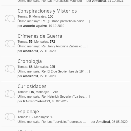
Último mensaje:
Re: Las Fortalezas Maunsell
por
Amelletti
, 21 10 2021
Conspiraciones y Misterios
Temas
:
8
,
Mensajes
:
160
Último mensaje:
Re: ¿Estaba predicho la caida…
por
antonio aguirre
, 10 12 2019
Crímenes de Guerra
Temas
:
56
,
Mensajes
:
372
Último mensaje:
Re: Jan y Antonina Zabinski: …
por
alsair2781
, 27 11 2020
Cronología
Temas
:
86
,
Mensajes
:
225
Último mensaje:
Re: El 2 de Septiembre de 194…
por
alsair2781
, 27 11 2020
Curiosidades
Temas
:
115
,
Mensajes
:
1215
Último mensaje:
Re: Heinrich Severloh "La bes…
por
RAidenCortes123
, 10 02 2025
Espionaje
Temas
:
15
,
Mensajes
:
85
Último mensaje:
Re: Los “servicios” secretos …
por
Amelletti
, 08 05 2020