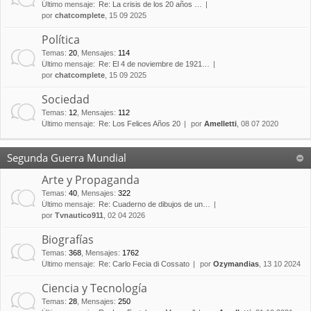
Último mensaje:
Re: La crisis de los 20 años …
por
chatcomplete
, 15 09 2025
Política
Temas
:
20
,
Mensajes
:
114
Último mensaje:
Re: El 4 de noviembre de 1921…
por
chatcomplete
, 15 09 2025
Sociedad
Temas
:
12
,
Mensajes
:
112
Último mensaje:
Re: Los Felices Años 20
por
Amelletti
, 08 07 2020
Segunda Guerra Mundial
Arte y Propaganda
Temas
:
40
,
Mensajes
:
322
Último mensaje:
Re: Cuaderno de dibujos de un…
por
Tvnautico911
, 02 04 2026
Biografías
Temas
:
368
,
Mensajes
:
1762
Último mensaje:
Re: Carlo Fecia di Cossato
por
Ozymandias
, 13 10 2024
Ciencia y Tecnología
Temas
:
28
,
Mensajes
:
250