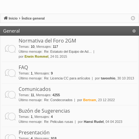
Inicio
Índice general
General
Normativa del Foro 2GM
Temas
:
10
,
Mensajes
:
117
Último mensaje:
Re: Estatuto del Equipo de Ad…
por
Erwin Rommel
, 24 01 2015
FAQ
Temas
:
1
,
Mensajes
:
9
Último mensaje:
Re: Licencia CC para artículos
por
tavoohio
, 30 10 2013
Comunicados
Temas
:
11
,
Mensajes
:
4255
Último mensaje:
Re: Condecorados
por
Bertram
, 23 12 2022
Buzón de Sugerencias
Temas
:
1
,
Mensajes
:
4
Último mensaje:
Re: Peliculas rusas
por
Hansi Rudel
, 04 04 2023
Presentación
Temas
:
4
,
Mensajes
:
918