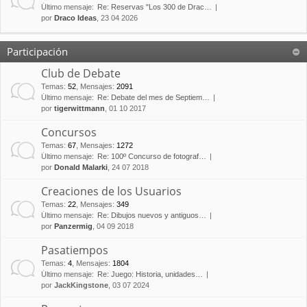
Último mensaje:
Re: Reservas "Los 300 de Drac…
por
Draco Ideas
, 23 04 2026
Participación
Club de Debate
Temas
:
52
,
Mensajes
:
2091
Último mensaje:
Re: Debate del mes de Septiem…
por
tigerwittmann
, 01 10 2017
Concursos
Temas
:
67
,
Mensajes
:
1272
Último mensaje:
Re: 100º Concurso de fotograf…
por
Donald Malarki
, 24 07 2018
Creaciones de los Usuarios
Temas
:
22
,
Mensajes
:
349
Último mensaje:
Re: Dibujos nuevos y antiguos…
por
Panzermig
, 04 09 2018
Pasatiempos
Temas
:
4
,
Mensajes
:
1804
Último mensaje:
Re: Juego: Historia, unidades…
por
JackKingstone
, 03 07 2024