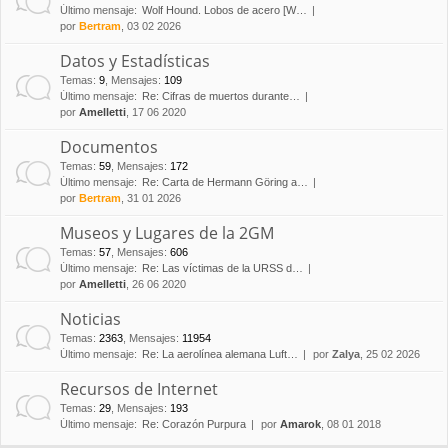
Último mensaje:
Wolf Hound. Lobos de acero [W…
por
Bertram
, 03 02 2026
Datos y Estadísticas
Temas
:
9
,
Mensajes
:
109
Último mensaje:
Re: Cifras de muertos durante…
por
Amelletti
, 17 06 2020
Documentos
Temas
:
59
,
Mensajes
:
172
Último mensaje:
Re: Carta de Hermann Göring a…
por
Bertram
, 31 01 2026
Museos y Lugares de la 2GM
Temas
:
57
,
Mensajes
:
606
Último mensaje:
Re: Las víctimas de la URSS d…
por
Amelletti
, 26 06 2020
Noticias
Temas
:
2363
,
Mensajes
:
11954
Último mensaje:
Re: La aerolínea alemana Luft…
por
Zalya
, 25 02 2026
Recursos de Internet
Temas
:
29
,
Mensajes
:
193
Último mensaje:
Re: Corazón Purpura
por
Amarok
, 08 01 2018