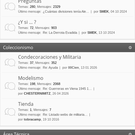
Preguntas
Temas
:
280
,
Mensajes
:
2329
Último mensaje:
¿Cuántas divisiones tenía Ale…
por
SMEK
, 04 10 2024
¿Y si … ?
Temas
:
72
,
Mensajes
:
903
Último mensaje:
Re: La Derrota Evadida
por
SMEK
, 13 10 2024
Coleccionismo
Condecoraciones y Militaria
Temas
:
37
,
Mensajes
:
352
Último mensaje:
Re: Ayuda
por
00Cien
, 13 01 2026
Modelismo
Temas
:
198
,
Mensajes
:
2068
Último mensaje:
Re: Guerreras en Viena 1945 1…
por
CHESTERNIMITZ
, 26 04 2026
Tienda
Temas
:
1
,
Mensajes
:
7
Último mensaje:
Re: Listado webs de militaria…
por
tobracamp
, 19 10 2016
Área Técnica