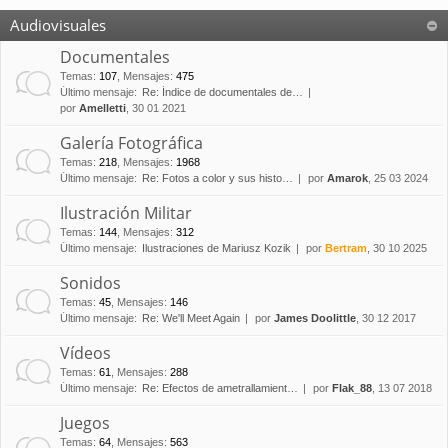
Audiovisuales
Documentales
Temas
:
107
,
Mensajes
:
475
Último mensaje:
Re: Índice de documentales de…
por
Amelletti
, 30 01 2021
Galería Fotográfica
Temas
:
218
,
Mensajes
:
1968
Último mensaje:
Re: Fotos a color y sus histo…
por
Amarok
, 25 03 2024
Ilustración Militar
Temas
:
144
,
Mensajes
:
312
Último mensaje:
Ilustraciones de Mariusz Kozik
por
Bertram
, 30 10 2025
Sonidos
Temas
:
45
,
Mensajes
:
146
Último mensaje:
Re: We'll Meet Again
por
James Doolittle
, 30 12 2017
Vídeos
Temas
:
61
,
Mensajes
:
288
Último mensaje:
Re: Efectos de ametrallamient…
por
Flak_88
, 13 07 2018
Juegos
Temas
:
64
,
Mensajes
:
563