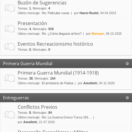
Buzón de Sugerencias
Temas
:
1
,
Mensajes
:
4
Último mensaje:
Re: Peliculas rusas
por
Hansi Rudel
, 04 04 2023
Presentación
Temas
:
4
,
Mensajes
:
918
Último mensaje:
Re: ¿Cómo llegaste al foro?
por
Bertram
, 09 10 2025
Eventos Recreacionismo histórico
Temas
:
0
,
Mensajes
:
0
Primera Guerra Mundial
Primera Guerra Mundial (1914-1918)
Temas
:
38
,
Mensajes
:
164
Último mensaje:
El armisticio de Padua
por
Amelletti
, 04 11 2020
Entreguerras
Conflictos Previos
Temas
:
8
,
Mensajes
:
84
Último mensaje:
Re: La Guerra Greco-Turca 191…
por
Amelletti
, 21 07 2020