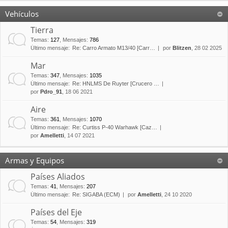
Vehículos
Tierra
Temas
:
127
,
Mensajes
:
786
Último mensaje:
Re: Carro Armato M13/40 [Carr…
por
Blitzen
, 28 02 2025
Mar
Temas
:
347
,
Mensajes
:
1035
Último mensaje:
Re: HNLMS De Ruyter [Crucero …
por
Pdro_91
, 18 06 2021
Aire
Temas
:
361
,
Mensajes
:
1070
Último mensaje:
Re: Curtiss P-40 Warhawk [Caz…
por
Amelletti
, 14 07 2021
Armas y Equipos
Países Aliados
Temas
:
41
,
Mensajes
:
207
Último mensaje:
Re: SIGABA (ECM)
por
Amelletti
, 24 10 2020
Países del Eje
Temas
:
54
,
Mensajes
:
319