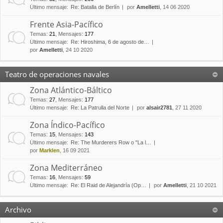
Último mensaje:
Re: Batalla de Berlín
por
Amelletti
, 14 06 2020
Frente Asia-Pacífico
Temas
:
21
,
Mensajes
:
177
Último mensaje:
Re: Hiroshima, 6 de agosto de…
por
Amelletti
, 24 10 2020
Teatro de operaciones navales
Zona Atlántico-Báltico
Temas
:
27
,
Mensajes
:
177
Último mensaje:
Re: La Patrulla del Norte
por
alsair2781
, 27 11 2020
Zona Índico-Pacífico
Temas
:
15
,
Mensajes
:
143
Último mensaje:
Re: The Murderers Row o "La l…
por
Marklen
, 16 09 2021
Zona Mediterráneo
Temas
:
16
,
Mensajes
:
59
Último mensaje:
Re: El Raid de Alejandría (Op…
por
Amelletti
, 21 10 2021
Archivo