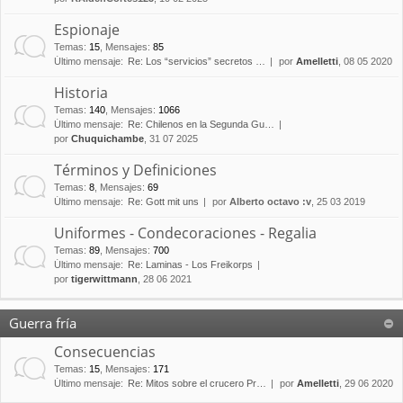
Espionaje
Temas
:
15
,
Mensajes
:
85
Último mensaje:
Re: Los “servicios” secretos …
por
Amelletti
, 08 05 2020
Historia
Temas
:
140
,
Mensajes
:
1066
Último mensaje:
Re: Chilenos en la Segunda Gu…
por
Chuquichambe
, 31 07 2025
Términos y Definiciones
Temas
:
8
,
Mensajes
:
69
Último mensaje:
Re: Gott mit uns
por
Alberto octavo :v
, 25 03 2019
Uniformes - Condecoraciones - Regalia
Temas
:
89
,
Mensajes
:
700
Último mensaje:
Re: Laminas - Los Freikorps
por
tigerwittmann
, 28 06 2021
Guerra fría
Consecuencias
Temas
:
15
,
Mensajes
:
171
Último mensaje:
Re: Mitos sobre el crucero Pr…
por
Amelletti
, 29 06 2020