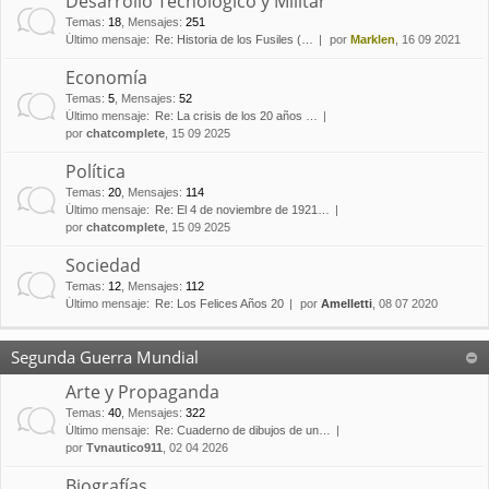
Desarrollo Tecnológico y Militar
Temas
:
18
,
Mensajes
:
251
Último mensaje:
Re: Historia de los Fusiles (…
por
Marklen
, 16 09 2021
Economía
Temas
:
5
,
Mensajes
:
52
Último mensaje:
Re: La crisis de los 20 años …
por
chatcomplete
, 15 09 2025
Política
Temas
:
20
,
Mensajes
:
114
Último mensaje:
Re: El 4 de noviembre de 1921…
por
chatcomplete
, 15 09 2025
Sociedad
Temas
:
12
,
Mensajes
:
112
Último mensaje:
Re: Los Felices Años 20
por
Amelletti
, 08 07 2020
Segunda Guerra Mundial
Arte y Propaganda
Temas
:
40
,
Mensajes
:
322
Último mensaje:
Re: Cuaderno de dibujos de un…
por
Tvnautico911
, 02 04 2026
Biografías