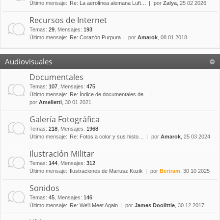
Último mensaje:
Re: La aerolínea alemana Luft…
por
Zalya
, 25 02 2026
Recursos de Internet
Temas
:
29
,
Mensajes
:
193
Último mensaje:
Re: Corazón Purpura
por
Amarok
, 08 01 2018
Audiovisuales
Documentales
Temas
:
107
,
Mensajes
:
475
Último mensaje:
Re: Índice de documentales de…
por
Amelletti
, 30 01 2021
Galería Fotográfica
Temas
:
218
,
Mensajes
:
1968
Último mensaje:
Re: Fotos a color y sus histo…
por
Amarok
, 25 03 2024
Ilustración Militar
Temas
:
144
,
Mensajes
:
312
Último mensaje:
Ilustraciones de Mariusz Kozik
por
Bertram
, 30 10 2025
Sonidos
Temas
:
45
,
Mensajes
:
146
Último mensaje:
Re: We'll Meet Again
por
James Doolittle
, 30 12 2017