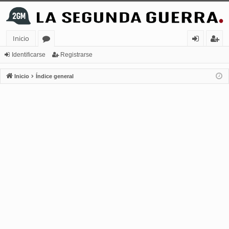
Inicio
or
de
eg
Identificarse
Registrarse
os
nt
ist
Inicio
Índice general
ifi
ra
ca
rs
rs
e
e