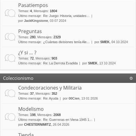
Pasatiempos
Temas
:
4
,
Mensajes
:
1804
Último mensaje:
Re: Juego: Historia, unidades…
por
JackKingstone
, 03 07 2024
Preguntas
Temas
:
280
,
Mensajes
:
2329
Último mensaje:
¿Cuántas divisiones tenía Ale…
por
SMEK
, 04 10 2024
¿Y si … ?
Temas
:
72
,
Mensajes
:
903
Último mensaje:
Re: La Derrota Evadida
por
SMEK
, 13 10 2024
Coleccionismo
Condecoraciones y Militaria
Temas
:
37
,
Mensajes
:
352
Último mensaje:
Re: Ayuda
por
00Cien
, 13 01 2026
Modelismo
Temas
:
198
,
Mensajes
:
2068
Último mensaje:
Re: Guerreras en Viena 1945 1…
por
CHESTERNIMITZ
, 26 04 2026
Tienda