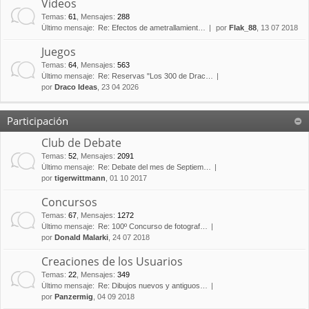
Vídeos
Temas
:
61
,
Mensajes
:
288
Último mensaje:
Re: Efectos de ametrallamient…
por
Flak_88
, 13 07 2018
Juegos
Temas
:
64
,
Mensajes
:
563
Último mensaje:
Re: Reservas "Los 300 de Drac…
por
Draco Ideas
, 23 04 2026
Participación
Club de Debate
Temas
:
52
,
Mensajes
:
2091
Último mensaje:
Re: Debate del mes de Septiem…
por
tigerwittmann
, 01 10 2017
Concursos
Temas
:
67
,
Mensajes
:
1272
Último mensaje:
Re: 100º Concurso de fotograf…
por
Donald Malarki
, 24 07 2018
Creaciones de los Usuarios
Temas
:
22
,
Mensajes
:
349
Último mensaje:
Re: Dibujos nuevos y antiguos…
por
Panzermig
, 04 09 2018