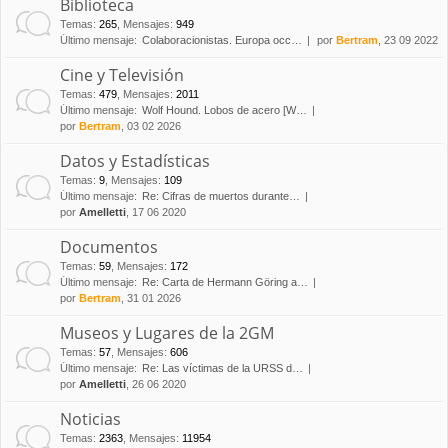
Biblioteca
Temas
:
265
,
Mensajes
:
949
Último mensaje:
Colaboracionistas. Europa occ…
por
Bertram
, 23 09 2022
Cine y Televisión
Temas
:
479
,
Mensajes
:
2011
Último mensaje:
Wolf Hound. Lobos de acero [W…
por
Bertram
, 03 02 2026
Datos y Estadísticas
Temas
:
9
,
Mensajes
:
109
Último mensaje:
Re: Cifras de muertos durante…
por
Amelletti
, 17 06 2020
Documentos
Temas
:
59
,
Mensajes
:
172
Último mensaje:
Re: Carta de Hermann Göring a…
por
Bertram
, 31 01 2026
Museos y Lugares de la 2GM
Temas
:
57
,
Mensajes
:
606
Último mensaje:
Re: Las víctimas de la URSS d…
por
Amelletti
, 26 06 2020
Noticias
Temas
:
2363
,
Mensajes
:
11954