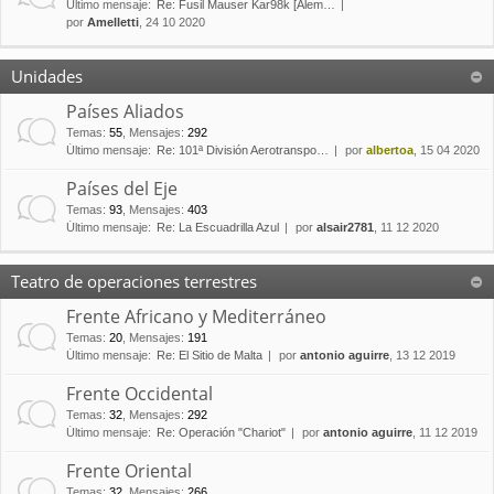
Último mensaje:
Re: Fusil Mauser Kar98k [Alem…
por
Amelletti
, 24 10 2020
Unidades
Países Aliados
Temas
:
55
,
Mensajes
:
292
Último mensaje:
Re: 101ª División Aerotranspo…
por
albertoa
, 15 04 2020
Países del Eje
Temas
:
93
,
Mensajes
:
403
Último mensaje:
Re: La Escuadrilla Azul
por
alsair2781
, 11 12 2020
Teatro de operaciones terrestres
Frente Africano y Mediterráneo
Temas
:
20
,
Mensajes
:
191
Último mensaje:
Re: El Sitio de Malta
por
antonio aguirre
, 13 12 2019
Frente Occidental
Temas
:
32
,
Mensajes
:
292
Último mensaje:
Re: Operación "Chariot"
por
antonio aguirre
, 11 12 2019
Frente Oriental
Temas
:
32
,
Mensajes
:
266