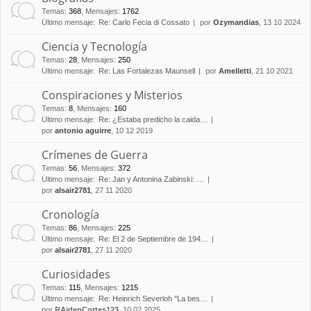
Temas
:
368
,
Mensajes
:
1762
Último mensaje:
Re: Carlo Fecia di Cossato
por
Ozymandias
, 13 10 2024
Ciencia y Tecnología
Temas
:
28
,
Mensajes
:
250
Último mensaje:
Re: Las Fortalezas Maunsell
por
Amelletti
, 21 10 2021
Conspiraciones y Misterios
Temas
:
8
,
Mensajes
:
160
Último mensaje:
Re: ¿Estaba predicho la caida…
por
antonio aguirre
, 10 12 2019
Crímenes de Guerra
Temas
:
56
,
Mensajes
:
372
Último mensaje:
Re: Jan y Antonina Zabinski: …
por
alsair2781
, 27 11 2020
Cronología
Temas
:
86
,
Mensajes
:
225
Último mensaje:
Re: El 2 de Septiembre de 194…
por
alsair2781
, 27 11 2020
Curiosidades
Temas
:
115
,
Mensajes
:
1215
Último mensaje:
Re: Heinrich Severloh "La bes…
por
RAidenCortes123
, 10 02 2025