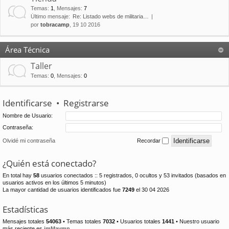
Temas
:
1
,
Mensajes
:
7
Último mensaje:
Re: Listado webs de militaria…
por
tobracamp
, 19 10 2016
Área Técnica
Taller
Temas
:
0
,
Mensajes
:
0
Identificarse
•
Registrarse
Nombre de Usuario:
Contraseña:
Olvidé mi contraseña
Recordar
¿Quién está conectado?
En total hay
58
usuarios conectados :: 5 registrados, 0 ocultos y 53 invitados (basados en
usuarios activos en los últimos 5 minutos)
La mayor cantidad de usuarios identificados fue
7249
el 30 04 2026
Estadísticas
Mensajes totales
54063
• Temas totales
7032
• Usuarios totales
1441
• Nuestro usuario
más reciente es
jmMaymn