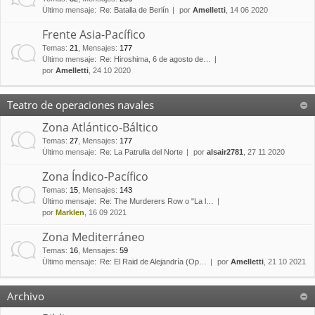
Último mensaje:
Re: Batalla de Berlín
por
Amelletti
, 14 06 2020
Frente Asia-Pacífico
Temas
:
21
,
Mensajes
:
177
Último mensaje:
Re: Hiroshima, 6 de agosto de…
por
Amelletti
, 24 10 2020
Teatro de operaciones navales
Zona Atlántico-Báltico
Temas
:
27
,
Mensajes
:
177
Último mensaje:
Re: La Patrulla del Norte
por
alsair2781
, 27 11 2020
Zona Índico-Pacífico
Temas
:
15
,
Mensajes
:
143
Último mensaje:
Re: The Murderers Row o "La l…
por
Marklen
, 16 09 2021
Zona Mediterráneo
Temas
:
16
,
Mensajes
:
59
Último mensaje:
Re: El Raid de Alejandría (Op…
por
Amelletti
, 21 10 2021
Archivo