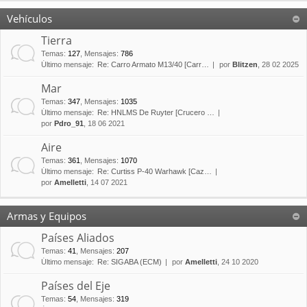
Vehículos
Tierra
Temas
:
127
,
Mensajes
:
786
Último mensaje:
Re: Carro Armato M13/40 [Carr…
por
Blitzen
, 28 02 2025
Mar
Temas
:
347
,
Mensajes
:
1035
Último mensaje:
Re: HNLMS De Ruyter [Crucero …
por
Pdro_91
, 18 06 2021
Aire
Temas
:
361
,
Mensajes
:
1070
Último mensaje:
Re: Curtiss P-40 Warhawk [Caz…
por
Amelletti
, 14 07 2021
Armas y Equipos
Países Aliados
Temas
:
41
,
Mensajes
:
207
Último mensaje:
Re: SIGABA (ECM)
por
Amelletti
, 24 10 2020
Países del Eje
Temas
:
54
,
Mensajes
:
319