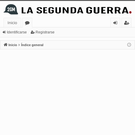
Inicio
or
de
eg
Identificarse
Registrarse
os
nt
ist
Inicio
Índice general
ifi
ra
ca
rs
rs
e
e