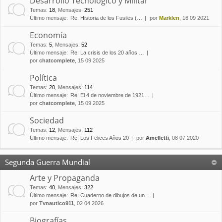
Desarrollo Tecnológico y Militar
Temas
:
18
,
Mensajes
:
251
Último mensaje:
Re: Historia de los Fusiles (…
por
Marklen
, 16 09 2021
Economía
Temas
:
5
,
Mensajes
:
52
Último mensaje:
Re: La crisis de los 20 años …
por
chatcomplete
, 15 09 2025
Política
Temas
:
20
,
Mensajes
:
114
Último mensaje:
Re: El 4 de noviembre de 1921…
por
chatcomplete
, 15 09 2025
Sociedad
Temas
:
12
,
Mensajes
:
112
Último mensaje:
Re: Los Felices Años 20
por
Amelletti
, 08 07 2020
Segunda Guerra Mundial
Arte y Propaganda
Temas
:
40
,
Mensajes
:
322
Último mensaje:
Re: Cuaderno de dibujos de un…
por
Tvnautico911
, 02 04 2026
Biografías