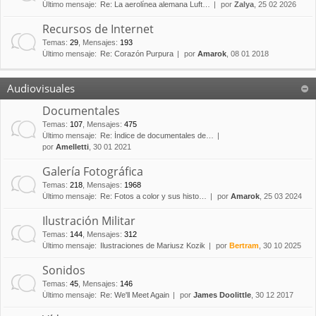
Último mensaje:
Re: La aerolínea alemana Luft…
por
Zalya
, 25 02 2026
Recursos de Internet
Temas
:
29
,
Mensajes
:
193
Último mensaje:
Re: Corazón Purpura
por
Amarok
, 08 01 2018
Audiovisuales
Documentales
Temas
:
107
,
Mensajes
:
475
Último mensaje:
Re: Índice de documentales de…
por
Amelletti
, 30 01 2021
Galería Fotográfica
Temas
:
218
,
Mensajes
:
1968
Último mensaje:
Re: Fotos a color y sus histo…
por
Amarok
, 25 03 2024
Ilustración Militar
Temas
:
144
,
Mensajes
:
312
Último mensaje:
Ilustraciones de Mariusz Kozik
por
Bertram
, 30 10 2025
Sonidos
Temas
:
45
,
Mensajes
:
146
Último mensaje:
Re: We'll Meet Again
por
James Doolittle
, 30 12 2017