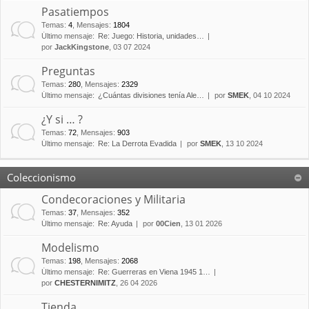
Pasatiempos
Temas
:
4
,
Mensajes
:
1804
Último mensaje:
Re: Juego: Historia, unidades…
por
JackKingstone
, 03 07 2024
Preguntas
Temas
:
280
,
Mensajes
:
2329
Último mensaje:
¿Cuántas divisiones tenía Ale…
por
SMEK
, 04 10 2024
¿Y si … ?
Temas
:
72
,
Mensajes
:
903
Último mensaje:
Re: La Derrota Evadida
por
SMEK
, 13 10 2024
Coleccionismo
Condecoraciones y Militaria
Temas
:
37
,
Mensajes
:
352
Último mensaje:
Re: Ayuda
por
00Cien
, 13 01 2026
Modelismo
Temas
:
198
,
Mensajes
:
2068
Último mensaje:
Re: Guerreras en Viena 1945 1…
por
CHESTERNIMITZ
, 26 04 2026
Tienda