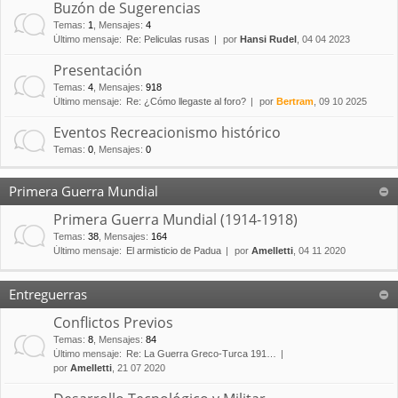
Buzón de Sugerencias
Temas
:
1
,
Mensajes
:
4
Último mensaje:
Re: Peliculas rusas
por
Hansi Rudel
, 04 04 2023
Presentación
Temas
:
4
,
Mensajes
:
918
Último mensaje:
Re: ¿Cómo llegaste al foro?
por
Bertram
, 09 10 2025
Eventos Recreacionismo histórico
Temas
:
0
,
Mensajes
:
0
Primera Guerra Mundial
Primera Guerra Mundial (1914-1918)
Temas
:
38
,
Mensajes
:
164
Último mensaje:
El armisticio de Padua
por
Amelletti
, 04 11 2020
Entreguerras
Conflictos Previos
Temas
:
8
,
Mensajes
:
84
Último mensaje:
Re: La Guerra Greco-Turca 191…
por
Amelletti
, 21 07 2020