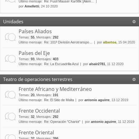
Último mensaje:
Re: Fusil Mauser Kar98k [Alem…
por
Amelletti
, 24 10 2020
Unidades
Países Aliados
Temas
:
55
,
Mensajes
:
292
Último mensaje:
Re: 101ª División Aerotranspo…
por
albertoa
, 15 04 2020
Países del Eje
Temas
:
93
,
Mensajes
:
403
Último mensaje:
Re: La Escuadrilla Azul
por
alsair2781
, 11 12 2020
Teatro de operaciones terrestres
Frente Africano y Mediterráneo
Temas
:
20
,
Mensajes
:
191
Último mensaje:
Re: El Sitio de Malta
por
antonio aguirre
, 13 12 2019
Frente Occidental
Temas
:
32
,
Mensajes
:
292
Último mensaje:
Re: Operación "Chariot"
por
antonio aguirre
, 11 12 2019
Frente Oriental
Temas
:
32
,
Mensajes
:
266