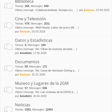
Biblioteca
Temas
:
265
,
Mensajes
:
949
Último mensaje:
Colaboracionistas. Europa occ…
por
Bertram
, 23 09 2022
Cine y Televisión
Temas
:
479
,
Mensajes
:
2011
Último mensaje:
Wolf Hound. Lobos de acero [W…
por
Bertram
, 03 02 2026
Datos y Estadísticas
Temas
:
9
,
Mensajes
:
109
Último mensaje:
Re: Cifras de muertos durante…
por
Amelletti
, 17 06 2020
Documentos
Temas
:
59
,
Mensajes
:
172
Último mensaje:
Re: Carta de Hermann Göring a…
por
Bertram
, 31 01 2026
Museos y Lugares de la 2GM
Temas
:
57
,
Mensajes
:
606
Último mensaje:
Re: Las víctimas de la URSS d…
por
Amelletti
, 26 06 2020
Noticias
Temas
:
2363
,
Mensajes
:
11954