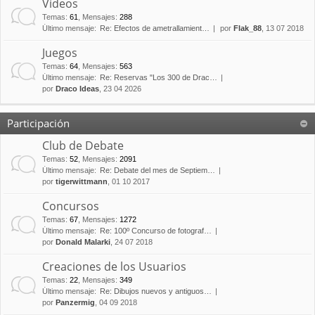
Vídeos
Temas
:
61
,
Mensajes
:
288
Último mensaje:
Re: Efectos de ametrallamient…
por
Flak_88
, 13 07 2018
Juegos
Temas
:
64
,
Mensajes
:
563
Último mensaje:
Re: Reservas "Los 300 de Drac…
por
Draco Ideas
, 23 04 2026
Participación
Club de Debate
Temas
:
52
,
Mensajes
:
2091
Último mensaje:
Re: Debate del mes de Septiem…
por
tigerwittmann
, 01 10 2017
Concursos
Temas
:
67
,
Mensajes
:
1272
Último mensaje:
Re: 100º Concurso de fotograf…
por
Donald Malarki
, 24 07 2018
Creaciones de los Usuarios
Temas
:
22
,
Mensajes
:
349
Último mensaje:
Re: Dibujos nuevos y antiguos…
por
Panzermig
, 04 09 2018