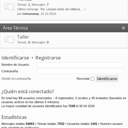
Temas
:
1
,
Mensajes
:
7
Último mensaje:
Re: Listado webs de militaria…
por
tobracamp
, 19 10 2016
Área Técnica
Taller
Temas
:
0
,
Mensajes
:
0
Identificarse
•
Registrarse
Nombre de Usuario:
Contraseña:
Olvidé mi contraseña
Recordar
¿Quién está conectado?
En total hay
53
usuarios conectados :: 8 registrados, 0 ocultos y 45 invitados (basados en
usuarios activos en los últimos 5 minutos)
La mayor cantidad de usuarios identificados fue
7249
el 30 04 2026
Estadísticas
Mensajes totales
54063
• Temas totales
7032
• Usuarios totales
1441
• Nuestro usuario
más reciente es
jmMaymn