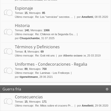
Espionaje
Temas
:
15
,
Mensajes
:
85
Último mensaje:
Re: Los “servicios” secretos …
por
Amelletti
, 08 05 2020
Historia
Temas
:
140
,
Mensajes
:
1066
Último mensaje:
Re: Chilenos en la Segunda Gu…
por
Chuquichambe
, 31 07 2025
Términos y Definiciones
Temas
:
8
,
Mensajes
:
69
Último mensaje:
Re: Gott mit uns
por
Alberto octavo :v
, 25 03 2019
Uniformes - Condecoraciones - Regalia
Temas
:
89
,
Mensajes
:
700
Último mensaje:
Re: Laminas - Los Freikorps
por
tigerwittmann
, 28 06 2021
Guerra fría
Consecuencias
Temas
:
15
,
Mensajes
:
171
Último mensaje:
Re: Mitos sobre el crucero Pr…
por
Amelletti
, 29 06 2020