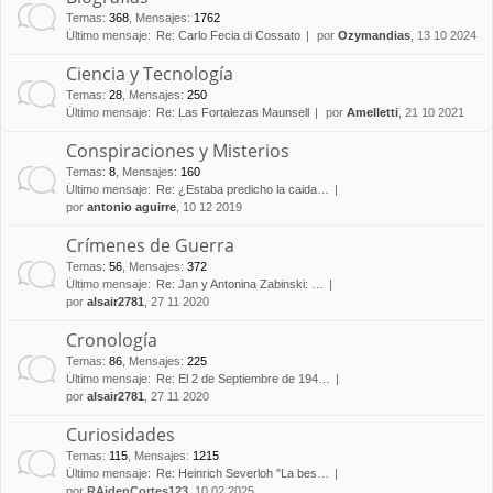
Temas
:
368
,
Mensajes
:
1762
Último mensaje:
Re: Carlo Fecia di Cossato
por
Ozymandias
, 13 10 2024
Ciencia y Tecnología
Temas
:
28
,
Mensajes
:
250
Último mensaje:
Re: Las Fortalezas Maunsell
por
Amelletti
, 21 10 2021
Conspiraciones y Misterios
Temas
:
8
,
Mensajes
:
160
Último mensaje:
Re: ¿Estaba predicho la caida…
por
antonio aguirre
, 10 12 2019
Crímenes de Guerra
Temas
:
56
,
Mensajes
:
372
Último mensaje:
Re: Jan y Antonina Zabinski: …
por
alsair2781
, 27 11 2020
Cronología
Temas
:
86
,
Mensajes
:
225
Último mensaje:
Re: El 2 de Septiembre de 194…
por
alsair2781
, 27 11 2020
Curiosidades
Temas
:
115
,
Mensajes
:
1215
Último mensaje:
Re: Heinrich Severloh "La bes…
por
RAidenCortes123
, 10 02 2025