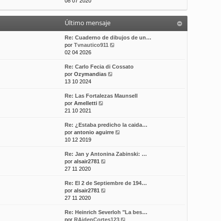
e
08 07 2020
t
m
a
r
i
e
j
ú
m
n
e
Último mensaje
l
o
s
t
m
a
i
Re: Cuaderno de dibujos de un…
e
j
m
V
por
Tvnautico911
n
e
o
e
02 04 2026
s
m
r
a
Re: Carlo Fecia di Cossato
e
ú
j
V
por
Ozymandias
n
l
e
e
13 10 2024
s
t
r
a
i
Re: Las Fortalezas Maunsell
ú
j
m
V
por
Amelletti
l
e
o
e
21 10 2021
t
m
r
i
e
Re: ¿Estaba predicho la caida…
ú
m
n
V
por
antonio aguirre
l
o
s
e
10 12 2019
t
m
a
r
i
e
j
Re: Jan y Antonina Zabinski: …
ú
m
n
e
V
por
alsair2781
l
o
s
e
27 11 2020
t
m
a
r
i
e
j
Re: El 2 de Septiembre de 194…
ú
m
n
e
V
por
alsair2781
l
o
s
e
27 11 2020
t
m
a
r
i
e
j
Re: Heinrich Severloh "La bes…
ú
m
n
e
V
por
RAidenCortes123
l
o
s