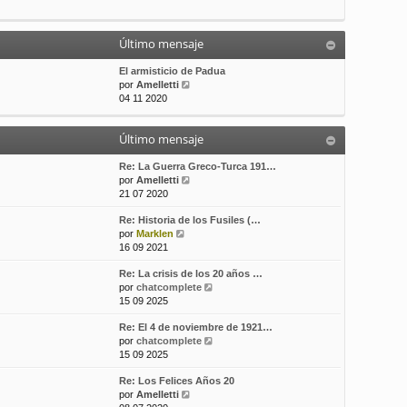
t
m
a
i
e
j
m
n
e
Último mensaje
o
s
m
a
El armisticio de Padua
e
j
V
por
Amelletti
n
e
e
04 11 2020
s
r
a
ú
j
Último mensaje
l
e
t
i
Re: La Guerra Greco-Turca 191…
m
V
por
Amelletti
o
e
21 07 2020
m
r
Re: Historia de los Fusiles (…
e
ú
V
por
Marklen
n
l
e
16 09 2021
s
t
r
a
i
Re: La crisis de los 20 años …
ú
j
m
V
por
chatcomplete
l
e
o
e
15 09 2025
t
m
r
i
e
Re: El 4 de noviembre de 1921…
ú
m
n
V
por
chatcomplete
l
o
s
e
15 09 2025
t
m
a
r
i
e
j
Re: Los Felices Años 20
ú
m
n
e
V
por
Amelletti
l
o
s