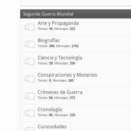
Segunda Guerra Mundial
Arte y Propaganda
Temas
:
40
,
Mensajes
:
322
Biografías
Temas
:
368
,
Mensajes
:
1762
Ciencia y Tecnología
Temas
:
28
,
Mensajes
:
250
Conspiraciones y Misterios
Temas
:
8
,
Mensajes
:
160
Crímenes de Guerra
Temas
:
56
,
Mensajes
:
372
Cronología
Temas
:
86
,
Mensajes
:
225
Curiosidades