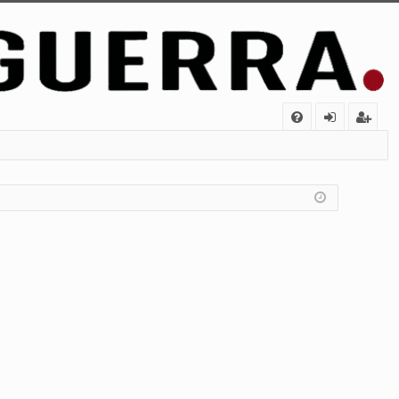
FA
de
eg
Q
nt
ist
ifi
ra
ca
rs
rs
e
e