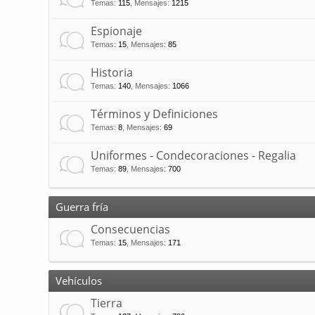
Temas
:
115
,
Mensajes
:
1215
Espionaje
Temas
:
15
,
Mensajes
:
85
Historia
Temas
:
140
,
Mensajes
:
1066
Términos y Definiciones
Temas
:
8
,
Mensajes
:
69
Uniformes - Condecoraciones - Regalia
Temas
:
89
,
Mensajes
:
700
Guerra fría
Consecuencias
Temas
:
15
,
Mensajes
:
171
Vehículos
Tierra