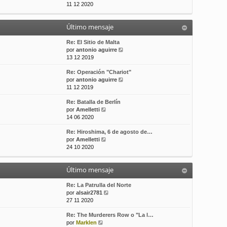
e
11 12 2020
t
s
r
i
a
ú
m
j
Último mensaje
l
o
e
t
m
i
Re: El Sitio de Malta
e
m
V
por
antonio aguirre
n
o
e
13 12 2019
s
m
r
a
Re: Operación "Chariot"
e
ú
j
V
por
antonio aguirre
n
l
e
e
11 12 2019
s
t
r
a
i
Re: Batalla de Berlín
ú
j
m
V
por
Amelletti
l
e
o
e
14 06 2020
t
m
r
i
e
Re: Hiroshima, 6 de agosto de…
ú
m
n
V
por
Amelletti
l
o
s
e
24 10 2020
t
m
a
r
i
e
j
ú
m
n
e
Último mensaje
l
o
s
t
m
a
i
Re: La Patrulla del Norte
e
j
m
V
por
alsair2781
n
e
o
e
27 11 2020
s
m
r
a
Re: The Murderers Row o "La l…
e
ú
j
V
por
Marklen
n
l
e