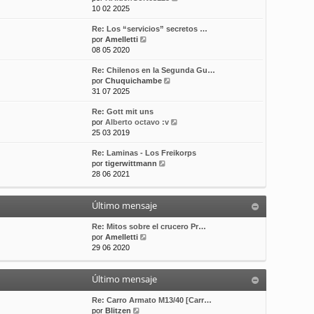
e
10 02 2025
t
m
a
r
i
e
j
Re: Los “servicios” secretos …
ú
m
n
e
V
por
Amelletti
l
o
s
e
08 05 2020
t
m
a
r
i
e
j
Re: Chilenos en la Segunda Gu…
ú
m
n
e
V
por
Chuquichambe
l
o
s
e
31 07 2025
t
m
a
r
i
e
j
Re: Gott mit uns
ú
m
n
e
V
por
Alberto octavo :v
l
o
s
e
25 03 2019
t
m
a
r
i
e
j
Re: Laminas - Los Freikorps
ú
m
n
e
V
por
tigerwittmann
l
o
s
e
28 06 2021
t
m
a
r
i
e
j
ú
m
n
e
Último mensaje
l
o
s
t
m
a
i
Re: Mitos sobre el crucero Pr…
e
j
V
m
por
Amelletti
n
e
e
o
29 06 2020
s
r
m
a
ú
e
j
Último mensaje
l
n
e
t
s
i
a
Re: Carro Armato M13/40 [Carr…
V
m
j
por
Blitzen