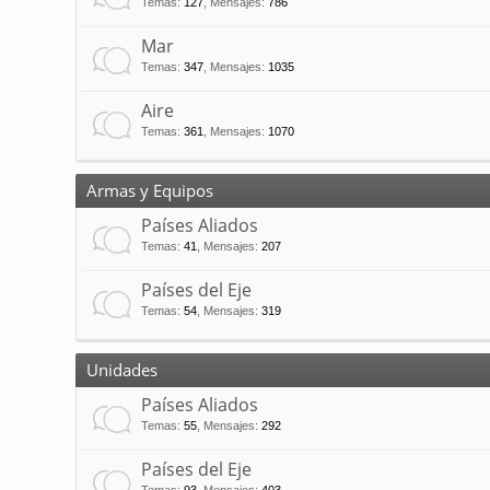
Temas
:
127
,
Mensajes
:
786
Mar
Temas
:
347
,
Mensajes
:
1035
Aire
Temas
:
361
,
Mensajes
:
1070
Armas y Equipos
Países Aliados
Temas
:
41
,
Mensajes
:
207
Países del Eje
Temas
:
54
,
Mensajes
:
319
Unidades
Países Aliados
Temas
:
55
,
Mensajes
:
292
Países del Eje