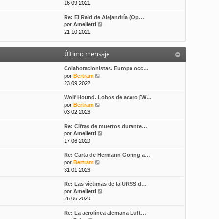
e
16 09 2021
s
t
r
a
i
Re: El Raid de Alejandría (Op…
ú
j
m
V
por
Amelletti
l
e
o
e
21 10 2021
t
m
r
i
e
ú
m
n
Último mensaje
l
o
s
t
m
a
i
Colaboracionistas. Europa occ…
e
j
V
m
por
Bertram
n
e
e
o
23 09 2022
s
r
m
a
Wolf Hound. Lobos de acero [W…
ú
e
j
V
por
Bertram
l
n
e
e
03 02 2026
t
s
r
i
a
Re: Cifras de muertos durante…
ú
m
j
V
por
Amelletti
l
o
e
e
17 06 2020
t
m
r
i
e
Re: Carta de Hermann Göring a…
ú
m
n
V
por
Bertram
l
o
s
e
31 01 2026
t
m
a
r
i
e
j
Re: Las víctimas de la URSS d…
ú
m
n
e
V
por
Amelletti
l
o
s
e
26 06 2020
t
m
a
r
i
e
j
Re: La aerolínea alemana Luft…
ú
m
n
e