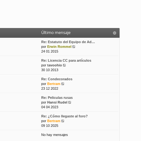
Último mensaje
Re: Estatuto del Equipo de Ad…
V
por
Erwin Rommel
e
24 01 2015
r
Re: Licencia CC para artículos
ú
V
por
tavoohio
l
e
30 10 2013
t
r
i
Re: Condecorados
ú
m
V
por
Bertram
l
o
e
23 12 2022
t
m
r
i
e
Re: Peliculas rusas
ú
m
n
V
por
Hansi Rudel
l
o
s
e
04 04 2023
t
m
a
r
i
e
j
Re: ¿Cómo llegaste al foro?
ú
m
n
e
V
por
Bertram
l
o
s
e
09 10 2025
t
m
a
r
i
e
j
No hay mensajes
ú
m
n
e
l
o
s