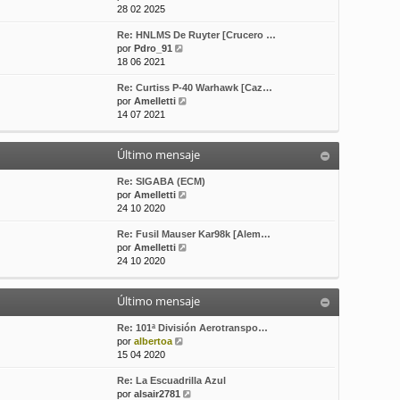
e
o
e
28 02 2025
r
m
Re: HNLMS De Ruyter [Crucero …
ú
e
V
por
Pdro_91
l
n
e
18 06 2021
t
s
r
i
a
Re: Curtiss P-40 Warhawk [Caz…
ú
m
j
V
por
Amelletti
l
o
e
e
14 07 2021
t
m
r
i
e
ú
m
n
Último mensaje
l
o
s
t
m
a
i
Re: SIGABA (ECM)
e
j
m
V
por
Amelletti
n
e
o
e
24 10 2020
s
m
r
a
Re: Fusil Mauser Kar98k [Alem…
e
ú
j
V
por
Amelletti
n
l
e
e
24 10 2020
s
t
r
a
i
ú
j
m
Último mensaje
l
e
o
t
m
i
Re: 101ª División Aerotranspo…
e
V
m
por
albertoa
n
e
o
15 04 2020
s
r
m
a
Re: La Escuadrilla Azul
ú
e
j
V
por
alsair2781
l
n
e