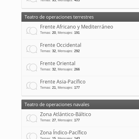
Temas
:
93
,
Mensajes
:
403
Teatro de operaciones terrestres
Frente Africano y Mediterráneo
Temas
:
20
,
Mensajes
:
191
Frente Occidental
Temas
:
32
,
Mensajes
:
292
Frente Oriental
Temas
:
32
,
Mensajes
:
266
Frente Asia-Pacífico
Temas
:
21
,
Mensajes
:
177
Teatro de operaciones navales
Zona Atlántico-Báltico
Temas
:
27
,
Mensajes
:
177
Zona Índico-Pacífico
Temas
:
15
,
Mensajes
:
143