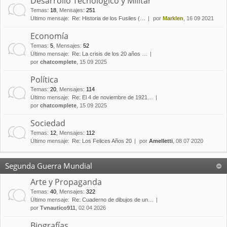
Desarrollo Tecnológico y Militar
Temas
:
18
,
Mensajes
:
251
Último mensaje:
Re: Historia de los Fusiles (…
por
Marklen
, 16 09 2021
Economía
Temas
:
5
,
Mensajes
:
52
Último mensaje:
Re: La crisis de los 20 años …
por
chatcomplete
, 15 09 2025
Política
Temas
:
20
,
Mensajes
:
114
Último mensaje:
Re: El 4 de noviembre de 1921…
por
chatcomplete
, 15 09 2025
Sociedad
Temas
:
12
,
Mensajes
:
112
Último mensaje:
Re: Los Felices Años 20
por
Amelletti
, 08 07 2020
Segunda Guerra Mundial
Arte y Propaganda
Temas
:
40
,
Mensajes
:
322
Último mensaje:
Re: Cuaderno de dibujos de un…
por
Tvnautico911
, 02 04 2026
Biografías