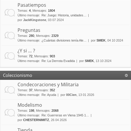
Pasatiempos
Temas
:
4
,
Mensajes
:
1804
Último mensaje:
Re: Juego: Historia, unidades…
por
JackKingstone
, 03 07 2024
Preguntas
Temas
:
280
,
Mensajes
:
2329
Último mensaje:
¿Cuántas divisiones tenía Ale…
por
SMEK
, 04 10 2024
¿Y si … ?
Temas
:
72
,
Mensajes
:
903
Último mensaje:
Re: La Derrota Evadida
por
SMEK
, 13 10 2024
Coleccionismo
Condecoraciones y Militaria
Temas
:
37
,
Mensajes
:
352
Último mensaje:
Re: Ayuda
por
00Cien
, 13 01 2026
Modelismo
Temas
:
198
,
Mensajes
:
2068
Último mensaje:
Re: Guerreras en Viena 1945 1…
por
CHESTERNIMITZ
, 26 04 2026
Tienda