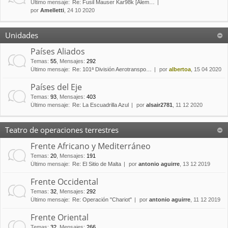
Último mensaje:
Re: Fusil Mauser Kar98k [Alem…
por
Amelletti
, 24 10 2020
Unidades
Países Aliados
Temas
:
55
,
Mensajes
:
292
Último mensaje:
Re: 101ª División Aerotranspo…
por
albertoa
, 15 04 2020
Países del Eje
Temas
:
93
,
Mensajes
:
403
Último mensaje:
Re: La Escuadrilla Azul
por
alsair2781
, 11 12 2020
Teatro de operaciones terrestres
Frente Africano y Mediterráneo
Temas
:
20
,
Mensajes
:
191
Último mensaje:
Re: El Sitio de Malta
por
antonio aguirre
, 13 12 2019
Frente Occidental
Temas
:
32
,
Mensajes
:
292
Último mensaje:
Re: Operación "Chariot"
por
antonio aguirre
, 11 12 2019
Frente Oriental
Temas
:
32
,
Mensajes
:
266