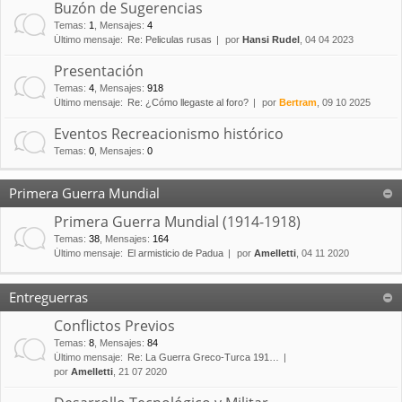
Buzón de Sugerencias
Temas
:
1
,
Mensajes
:
4
Último mensaje:
Re: Peliculas rusas
por
Hansi Rudel
, 04 04 2023
Presentación
Temas
:
4
,
Mensajes
:
918
Último mensaje:
Re: ¿Cómo llegaste al foro?
por
Bertram
, 09 10 2025
Eventos Recreacionismo histórico
Temas
:
0
,
Mensajes
:
0
Primera Guerra Mundial
Primera Guerra Mundial (1914-1918)
Temas
:
38
,
Mensajes
:
164
Último mensaje:
El armisticio de Padua
por
Amelletti
, 04 11 2020
Entreguerras
Conflictos Previos
Temas
:
8
,
Mensajes
:
84
Último mensaje:
Re: La Guerra Greco-Turca 191…
por
Amelletti
, 21 07 2020