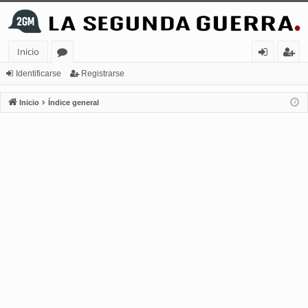
Inicio
or
de
eg
Identificarse
Registrarse
os
nt
ist
Inicio
Índice general
ifi
ra
ca
rs
rs
e
e