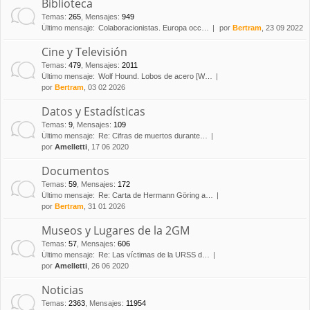
Biblioteca
Temas
:
265
,
Mensajes
:
949
Último mensaje:
Colaboracionistas. Europa occ…
por
Bertram
, 23 09 2022
Cine y Televisión
Temas
:
479
,
Mensajes
:
2011
Último mensaje:
Wolf Hound. Lobos de acero [W…
por
Bertram
, 03 02 2026
Datos y Estadísticas
Temas
:
9
,
Mensajes
:
109
Último mensaje:
Re: Cifras de muertos durante…
por
Amelletti
, 17 06 2020
Documentos
Temas
:
59
,
Mensajes
:
172
Último mensaje:
Re: Carta de Hermann Göring a…
por
Bertram
, 31 01 2026
Museos y Lugares de la 2GM
Temas
:
57
,
Mensajes
:
606
Último mensaje:
Re: Las víctimas de la URSS d…
por
Amelletti
, 26 06 2020
Noticias
Temas
:
2363
,
Mensajes
:
11954