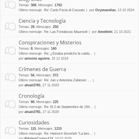
Temas
:
368
,
Mensajes
:
1762
Último mensaje:
Re: Carlo Fecia di Cossato
por
Ozymandias
, 13 10 2024
Ciencia y Tecnología
Temas
:
28
,
Mensajes
:
250
Último mensaje:
Re: Las Fortalezas Maunsell
por
Amelletti
, 21 10 2021
Conspiraciones y Misterios
Temas
:
8
,
Mensajes
:
160
Último mensaje:
Re: ¿Estaba predicho la caida…
por
antonio aguirre
, 10 12 2019
Crímenes de Guerra
Temas
:
56
,
Mensajes
:
372
Último mensaje:
Re: Jan y Antonina Zabinski: …
por
alsair2781
, 27 11 2020
Cronología
Temas
:
86
,
Mensajes
:
225
Último mensaje:
Re: El 2 de Septiembre de 194…
por
alsair2781
, 27 11 2020
Curiosidades
Temas
:
115
,
Mensajes
:
1215
Último mensaje:
Re: Heinrich Severloh "La bes…
por
RAidenCortes123
, 10 02 2025