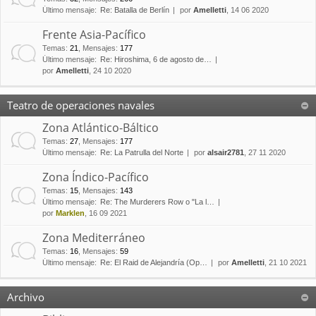
Último mensaje:
Re: Batalla de Berlín
por
Amelletti
, 14 06 2020
Frente Asia-Pacífico
Temas
:
21
,
Mensajes
:
177
Último mensaje:
Re: Hiroshima, 6 de agosto de…
por
Amelletti
, 24 10 2020
Teatro de operaciones navales
Zona Atlántico-Báltico
Temas
:
27
,
Mensajes
:
177
Último mensaje:
Re: La Patrulla del Norte
por
alsair2781
, 27 11 2020
Zona Índico-Pacífico
Temas
:
15
,
Mensajes
:
143
Último mensaje:
Re: The Murderers Row o "La l…
por
Marklen
, 16 09 2021
Zona Mediterráneo
Temas
:
16
,
Mensajes
:
59
Último mensaje:
Re: El Raid de Alejandría (Op…
por
Amelletti
, 21 10 2021
Archivo