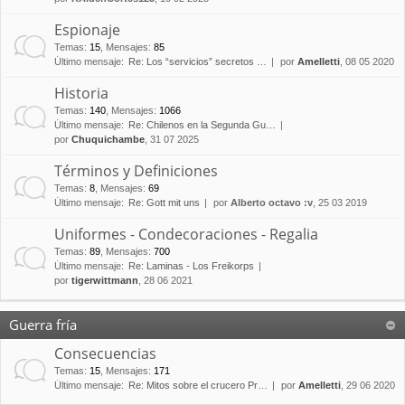
Espionaje
Temas
:
15
,
Mensajes
:
85
Último mensaje:
Re: Los “servicios” secretos …
por
Amelletti
, 08 05 2020
Historia
Temas
:
140
,
Mensajes
:
1066
Último mensaje:
Re: Chilenos en la Segunda Gu…
por
Chuquichambe
, 31 07 2025
Términos y Definiciones
Temas
:
8
,
Mensajes
:
69
Último mensaje:
Re: Gott mit uns
por
Alberto octavo :v
, 25 03 2019
Uniformes - Condecoraciones - Regalia
Temas
:
89
,
Mensajes
:
700
Último mensaje:
Re: Laminas - Los Freikorps
por
tigerwittmann
, 28 06 2021
Guerra fría
Consecuencias
Temas
:
15
,
Mensajes
:
171
Último mensaje:
Re: Mitos sobre el crucero Pr…
por
Amelletti
, 29 06 2020