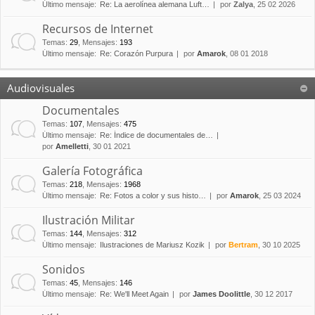
Último mensaje:
Re: La aerolínea alemana Luft…
por
Zalya
, 25 02 2026
Recursos de Internet
Temas
:
29
,
Mensajes
:
193
Último mensaje:
Re: Corazón Purpura
por
Amarok
, 08 01 2018
Audiovisuales
Documentales
Temas
:
107
,
Mensajes
:
475
Último mensaje:
Re: Índice de documentales de…
por
Amelletti
, 30 01 2021
Galería Fotográfica
Temas
:
218
,
Mensajes
:
1968
Último mensaje:
Re: Fotos a color y sus histo…
por
Amarok
, 25 03 2024
Ilustración Militar
Temas
:
144
,
Mensajes
:
312
Último mensaje:
Ilustraciones de Mariusz Kozik
por
Bertram
, 30 10 2025
Sonidos
Temas
:
45
,
Mensajes
:
146
Último mensaje:
Re: We'll Meet Again
por
James Doolittle
, 30 12 2017