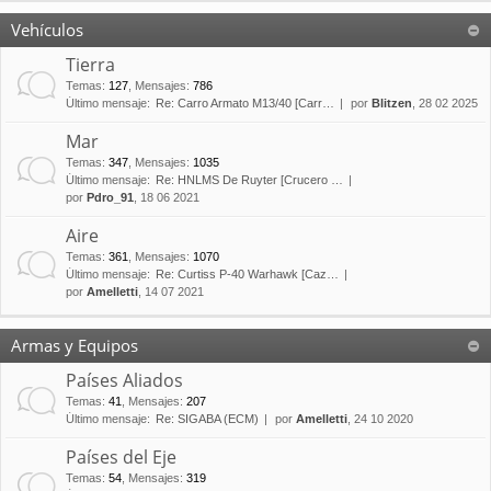
Vehículos
Tierra
Temas
:
127
,
Mensajes
:
786
Último mensaje:
Re: Carro Armato M13/40 [Carr…
por
Blitzen
, 28 02 2025
Mar
Temas
:
347
,
Mensajes
:
1035
Último mensaje:
Re: HNLMS De Ruyter [Crucero …
por
Pdro_91
, 18 06 2021
Aire
Temas
:
361
,
Mensajes
:
1070
Último mensaje:
Re: Curtiss P-40 Warhawk [Caz…
por
Amelletti
, 14 07 2021
Armas y Equipos
Países Aliados
Temas
:
41
,
Mensajes
:
207
Último mensaje:
Re: SIGABA (ECM)
por
Amelletti
, 24 10 2020
Países del Eje
Temas
:
54
,
Mensajes
:
319