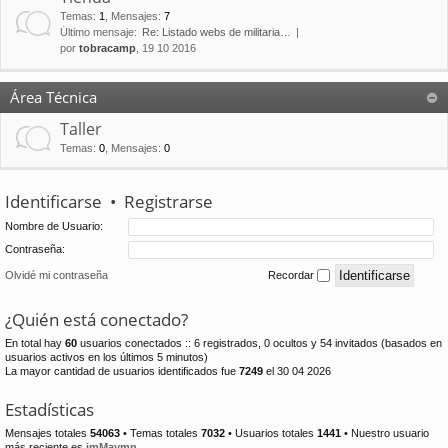
Temas
:
1
,
Mensajes
:
7
Último mensaje:
Re: Listado webs de militaria…
por
tobracamp
, 19 10 2016
Área Técnica
Taller
Temas
:
0
,
Mensajes
:
0
Identificarse
•
Registrarse
Nombre de Usuario:
Contraseña:
Olvidé mi contraseña
Recordar
¿Quién está conectado?
En total hay
60
usuarios conectados :: 6 registrados, 0 ocultos y 54 invitados (basados en
usuarios activos en los últimos 5 minutos)
La mayor cantidad de usuarios identificados fue
7249
el 30 04 2026
Estadísticas
Mensajes totales
54063
• Temas totales
7032
• Usuarios totales
1441
• Nuestro usuario
más reciente es
jmMaymn