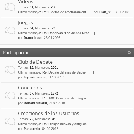
Vídeos
Temas
:
61
,
Mensajes
:
288
Último mensaje:
Re: Efectos de ametrallamient…
por
Flak_88
, 13 07 2018
Juegos
Temas
:
64
,
Mensajes
:
563
Último mensaje:
Re: Reservas "Los 300 de Drac…
por
Draco Ideas
, 23 04 2026
Participación
Club de Debate
Temas
:
52
,
Mensajes
:
2091
Último mensaje:
Re: Debate del mes de Septiem…
por
tigerwittmann
, 01 10 2017
Concursos
Temas
:
67
,
Mensajes
:
1272
Último mensaje:
Re: 100º Concurso de fotograf…
por
Donald Malarki
, 24 07 2018
Creaciones de los Usuarios
Temas
:
22
,
Mensajes
:
349
Último mensaje:
Re: Dibujos nuevos y antiguos…
por
Panzermig
, 04 09 2018