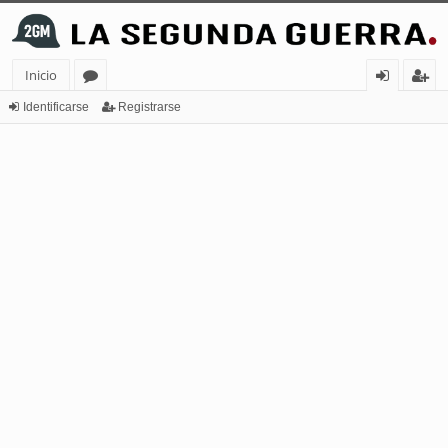
Inicio
or
de
eg
Identificarse
Registrarse
os
nt
ist
ifi
ra
ca
rs
rs
e
e