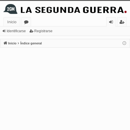
Inicio
or
de
eg
Identificarse
Registrarse
os
nt
ist
Inicio
Índice general
ifi
ra
ca
rs
rs
e
e