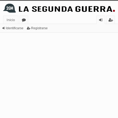
Inicio
or
de
eg
Identificarse
Registrarse
os
nt
ist
ifi
ra
ca
rs
rs
e
e