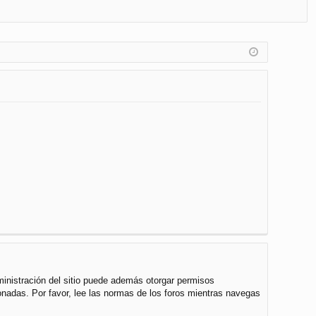
FA
de
eg
Q
nt
ist
ifi
ra
ca
rs
rs
e
e
ministración del sitio puede además otorgar permisos
cionadas. Por favor, lee las normas de los foros mientras navegas