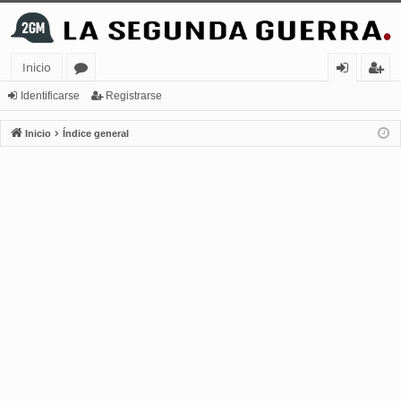
Inicio
or
de
eg
Identificarse
Registrarse
os
nt
ist
Inicio
Índice general
ifi
ra
ca
rs
rs
e
e