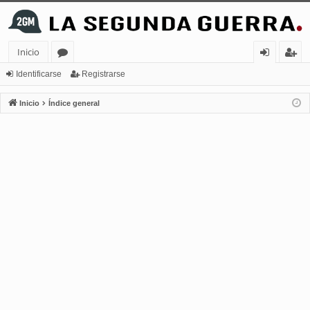
Inicio
or
de
eg
Identificarse
Registrarse
os
nt
ist
Inicio
Índice general
ifi
ra
ca
rs
rs
e
e