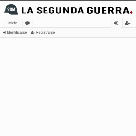
Inicio
or
de
eg
Identificarse
Registrarse
os
nt
ist
ifi
ra
ca
rs
rs
e
e