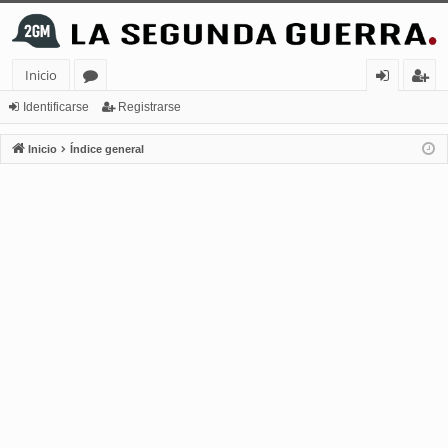
Inicio
or
de
eg
Identificarse
Registrarse
os
nt
ist
Inicio
Índice general
ifi
ra
ca
rs
rs
e
e