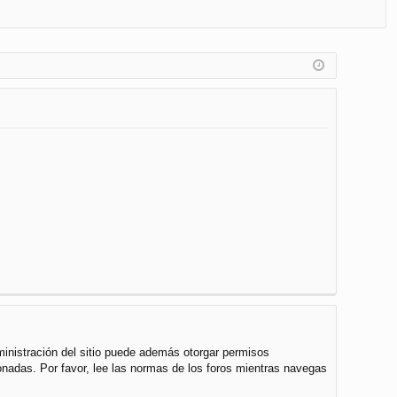
FA
de
eg
Q
nt
ist
ifi
ra
ca
rs
rs
e
e
ministración del sitio puede además otorgar permisos
cionadas. Por favor, lee las normas de los foros mientras navegas