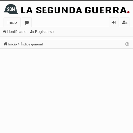
Inicio
or
de
eg
Identificarse
Registrarse
os
nt
ist
Inicio
Índice general
ifi
ra
ca
rs
rs
e
e