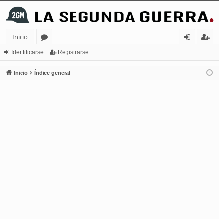
Inicio
or
de
eg
Identificarse
Registrarse
os
nt
ist
Inicio
Índice general
ifi
ra
ca
rs
rs
e
e