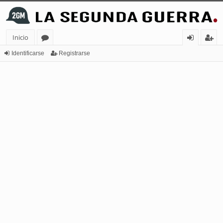
Inicio
or
de
eg
Identificarse
Registrarse
os
nt
ist
ifi
ra
ca
rs
rs
e
e