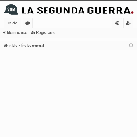
Inicio
or
de
eg
Identificarse
Registrarse
os
nt
ist
Inicio
Índice general
ifi
ra
ca
rs
rs
e
e