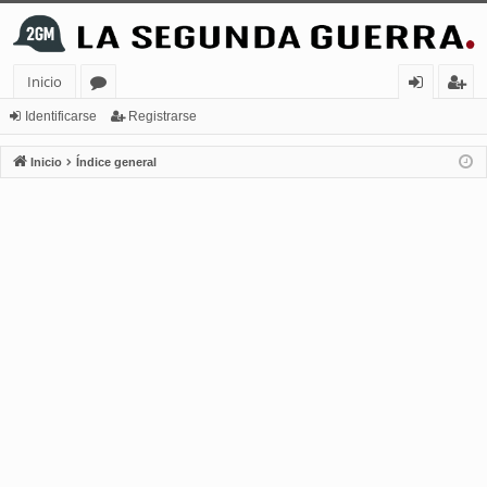
Inicio
or
de
eg
Identificarse
Registrarse
os
nt
ist
Inicio
Índice general
ifi
ra
ca
rs
rs
e
e