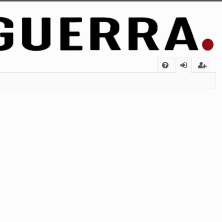
FA
de
eg
Q
nt
ist
ifi
ra
ca
rs
rs
e
e