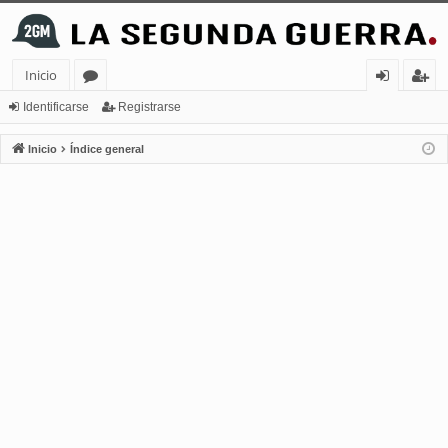
Inicio
or
de
eg
Identificarse
Registrarse
os
nt
ist
Inicio
Índice general
ifi
ra
ca
rs
rs
e
e