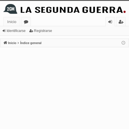
Inicio
or
de
eg
Identificarse
Registrarse
os
nt
ist
Inicio
Índice general
ifi
ra
ca
rs
rs
e
e