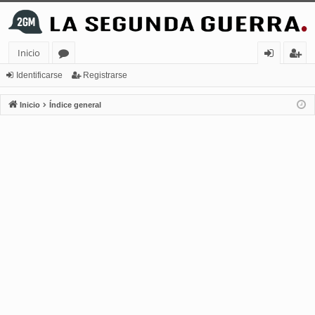
Inicio
or
de
eg
Identificarse
Registrarse
os
nt
ist
Inicio
Índice general
ifi
ra
ca
rs
rs
e
e