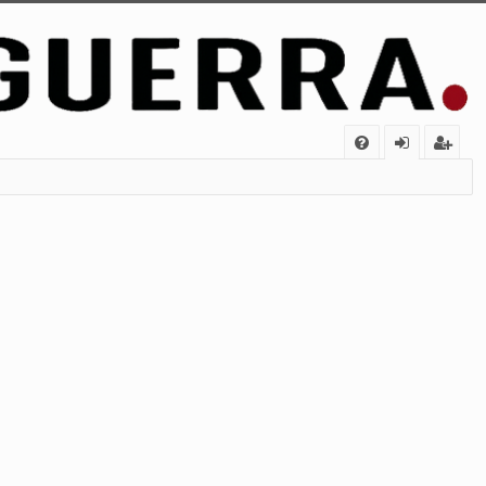
FA
de
eg
Q
nt
ist
ifi
ra
ca
rs
rs
e
e