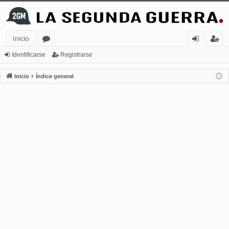
Inicio
or
de
eg
Identificarse
Registrarse
os
nt
ist
Inicio
Índice general
ifi
ra
ca
rs
rs
e
e