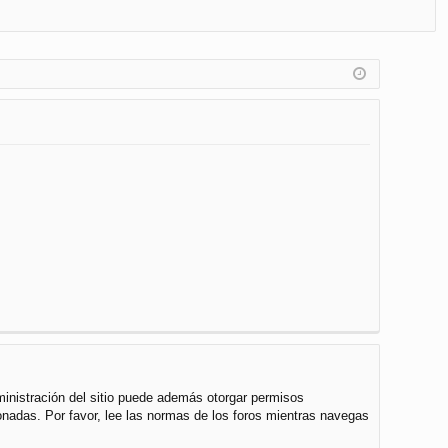
FA
de
eg
Q
nt
ist
ifi
ra
ca
rs
rs
e
e
ministración del sitio puede además otorgar permisos
cionadas. Por favor, lee las normas de los foros mientras navegas