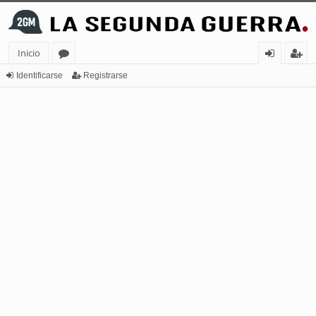
Inicio
or
de
eg
Identificarse
Registrarse
os
nt
ist
ifi
ra
ca
rs
rs
e
e