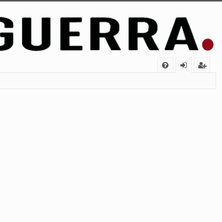
FA
de
eg
Q
nt
ist
ifi
ra
ca
rs
rs
e
e