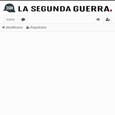
Inicio
or
de
eg
Identificarse
Registrarse
os
nt
ist
ifi
ra
ca
rs
rs
e
e