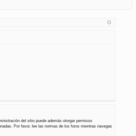
FA
de
eg
Q
nt
ist
ifi
ra
ca
rs
rs
e
e
ministración del sitio puede además otorgar permisos
cionadas. Por favor, lee las normas de los foros mientras navegas