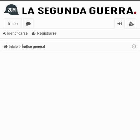
Inicio
or
de
eg
Identificarse
Registrarse
os
nt
ist
Inicio
Índice general
ifi
ra
ca
rs
rs
e
e