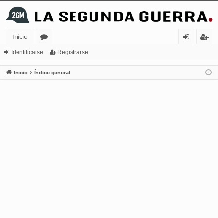
Inicio
or
de
eg
Identificarse
Registrarse
os
nt
ist
Inicio
Índice general
ifi
ra
ca
rs
rs
e
e