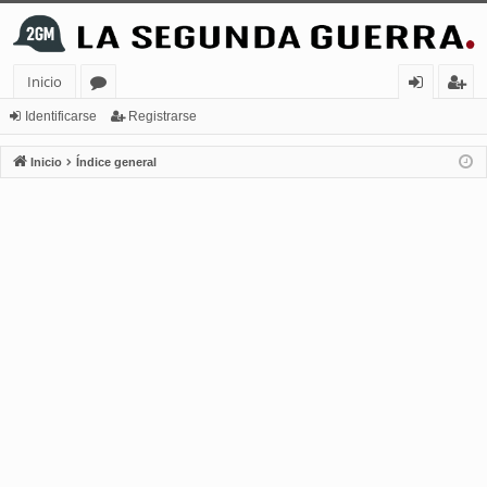
Inicio
or
de
eg
Identificarse
Registrarse
os
nt
ist
Inicio
Índice general
ifi
ra
ca
rs
rs
e
e