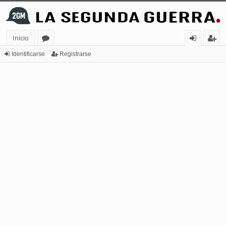
Inicio
or
de
eg
Identificarse
Registrarse
os
nt
ist
ifi
ra
ca
rs
rs
e
e