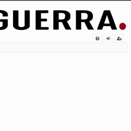
FA
de
eg
Q
nt
ist
ifi
ra
ca
rs
rs
e
e